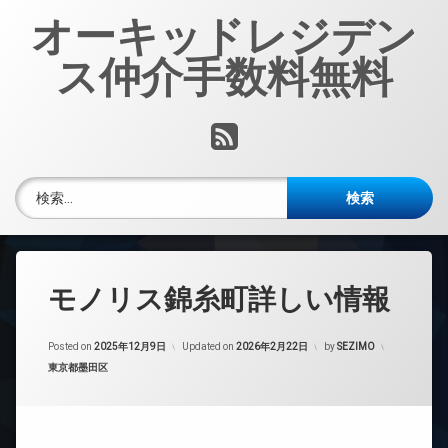
コ
オーキッドレジデン
ン
テ
ス仲介手数料無料
ン
ツ
へ
RSS
ス
キ
ッ
検索:
プ
モノリス錦糸町詳しい情報
Posted on
2025年12月9日
Updated on
2026年2月22日
by
SEZIMO
カテゴリー:
東京都墨田区