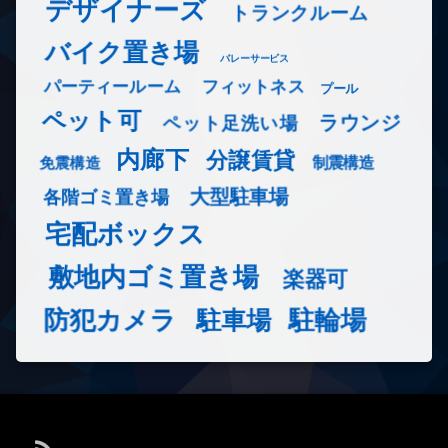
デザイナーズ
トランクルーム
バイク置き場
バレーサービス
フィットネス
パーティールーム
プール
ペット可
ラウンジ
ペット足洗い場
内廊下
分譲賃貸
免震構造
制震構造
大型駐車場
各階ゴミ置き場
宅配ボックス
敷地内ゴミ置き場
楽器可
防犯カメラ
駐輪場
駐車場