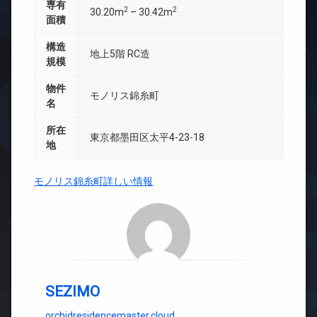
専有
2
2
30.20m
– 30.42m
面積
構造
地上5階 RC造
規模
物件
モノリス錦糸町
名
所在
東京都墨田区太平4-23-18
地
モノリス錦糸町詳しい情報
SEZIMO
orchidresidencemaster.cloud