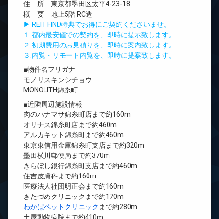
住 所 東京都墨田区太平4-23-18
概 要 地上5階 RC造
▶ REIT FIND特典でお得にご契約くださいませ。
１.都内最安値での契約を、即時に提示致します。
２.初期費用のお見積りを、即時に案内致します。
３.内覧・リモート内覧を、即時に提案致します。
■物件名フリガナ
モノリスキンシチョウ
MONOLITH錦糸町
■近隣周辺施設情報
肉のハナマサ錦糸町店まで約160m
オリナス錦糸町店まで約460m
アルカキット錦糸町まで約460m
東京東信用金庫錦糸町支店まで約320m
墨田横川郵便局まで約370m
きらぼし銀行錦糸町支店まで約460m
住吉皮膚科まで約160m
医療法人社団明正会まで約160m
きたづめクリニックまで約170m
わかばペットクリニック
まで約280m
土屋動物病院まで約410m