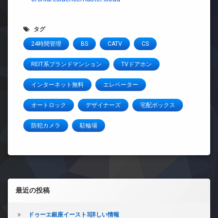
タグ
24時間管理
BS
CATV
CS
REIT系ブランドマンション
TVドアホン
インターネット無料
エレベーター
オートロック
デザイナーズ
宅配ボックス
防犯カメラ
駐輪場
左サイドバー
最近の投稿
ドゥーエ銀座イースト3詳しい情報