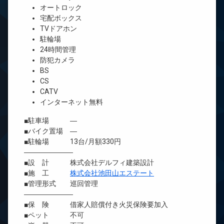
オートロック
宅配ボックス
TVドアホン
駐輪場
24時間管理
防犯カメラ
BS
CS
CATV
インターネット無料
■駐車場 ―
■バイク置場 ―
■駐輪場 13台/月額330円
―――――――
■設 計 株式会社デルフィ建築設計
■施 工
株式会社池田山エステート
■管理形式 巡回管理
―――――――
■保 険 借家人賠償付き火災保険要加入
■ペット 不可