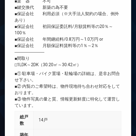
■楽 器 不可
■鍵交換代 新築の為不要
■保証会社 利用必須（※大手法人契約の場合、例外
あり）
■保証会社 初回保証委託料/月額賃料等の20％～
100％
■保証会社 年間継続料/0.8万円～1.0万円 or
■保証会社 月額保証料賃料等の1％～2％
―――――――
■間取り
□1LDK～2DK（30.20㎡～30.42㎡）
■① 駐車場・バイク置場・駐輪場の詳細は、是非お問合
せ下さい。
■② 内覧のご希望時は、物件現地待ち合わせ対応をして
おります。
■③ 物件写真の量と質、情報更新鮮度に特化して運営し
ています。
総戸
14戸
数
築年