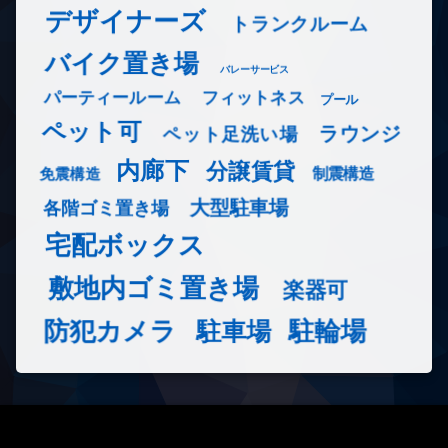
デザイナーズ
トランクルーム
バイク置き場
バレーサービス
フィットネス
パーティールーム
プール
ペット可
ラウンジ
ペット足洗い場
内廊下
分譲賃貸
免震構造
制震構造
大型駐車場
各階ゴミ置き場
宅配ボックス
敷地内ゴミ置き場
楽器可
防犯カメラ
駐輪場
駐車場