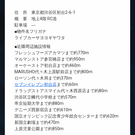
住 所 東京都渋谷区初台2-6-1
概 要 地上4階 RC造
駐車場 ―
■物件名フリガナ
ライブカーサヨヨギヤワタ
■近隣周辺施設情報
フレッシュフーズアカマツまで約770m
マルマンストア参宮橋店まで約950m
オーケーストア初台店まで約460m
MARUSHO代々木上原駅前店まで約800m
ローソン代々木局まで約370m
セブンイレブン初台店
まで約60m
ドラッグストアスマイル代々木西原店まで約80m
渋谷区立幡代小学校まで約570m
帝京短期大学まで約880m
デニーズ西新宿店まで約610m
国立オリンピック記念青少年総合センターまで約620m
新国立劇場まで約470m
上原児童公園まで約850m