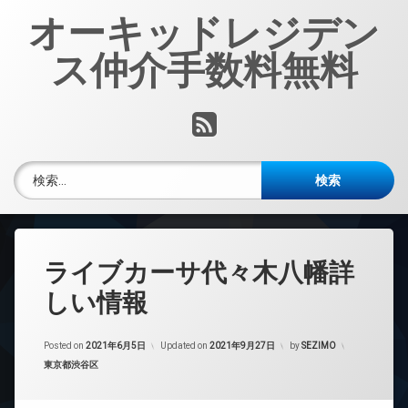
コ
オーキッドレジデン
ン
テ
ス仲介手数料無料
ン
ツ
へ
RSS
ス
キ
ッ
検索:
プ
ライブカーサ代々木八幡詳
しい情報
Posted on
2021年6月5日
Updated on
2021年9月27日
by
SEZIMO
カテゴリー:
東京都渋谷区