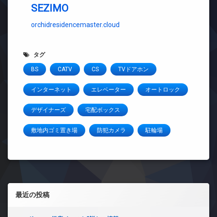
SEZIMO
orchidresidencemaster.cloud
タグ
BS
CATV
CS
TVドアホン
インターネット
エレベーター
オートロック
デザイナーズ
宅配ボックス
敷地内ゴミ置き場
防犯カメラ
駐輪場
左サイドバー
最近の投稿