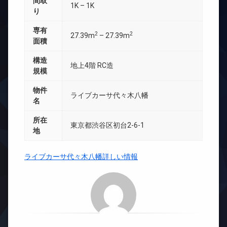
間取
1K – 1K
り
専有
2
2
27.39m
– 27.39m
面積
構造
地上4階 RC造
規模
物件
ライブカーサ代々木八幡
名
所在
東京都渋谷区初台2-6-1
地
ライブカーサ代々木八幡詳しい情報