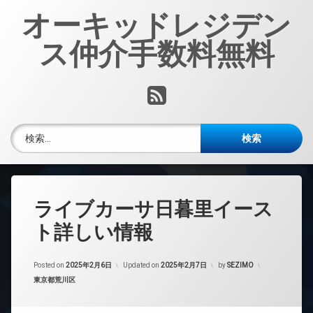
コ
オーキッドレジデン
ン
テ
ス仲介手数料無料
ン
ツ
へ
RSS
ス
キ
ッ
検索:
プ
ライブカーサ日暮里イース
ト詳しい情報
Posted on
2025年2月6日
Updated on
2025年2月7日
by
SEZIMO
カテゴリー:
東京都荒川区