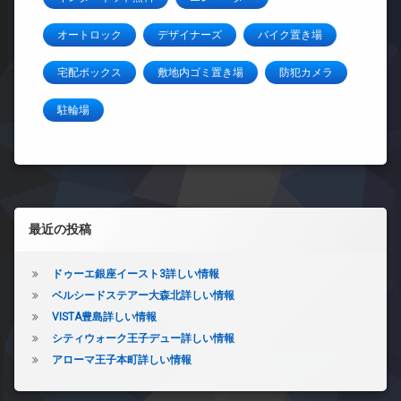
オートロック
デザイナーズ
バイク置き場
宅配ボックス
敷地内ゴミ置き場
防犯カメラ
駐輪場
左サイドバー
最近の投稿
ドゥーエ銀座イースト3詳しい情報
ベルシードステアー大森北詳しい情報
VISTA豊島詳しい情報
シティウォーク王子デュー詳しい情報
アローマ王子本町詳しい情報