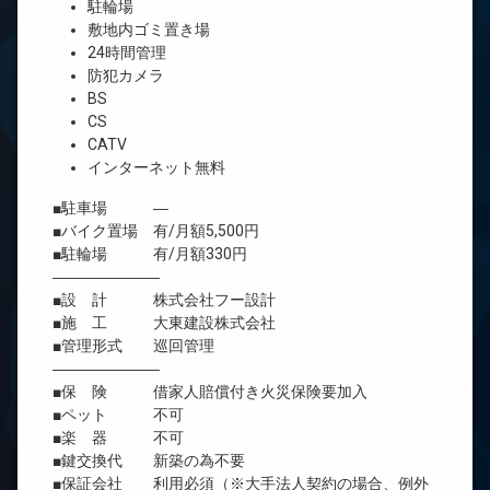
駐輪場
敷地内ゴミ置き場
24時間管理
防犯カメラ
BS
CS
CATV
インターネット無料
■駐車場 ―
■バイク置場 有/月額5,500円
■駐輪場 有/月額330円
―――――――
■設 計 株式会社フー設計
■施 工 大東建設株式会社
■管理形式 巡回管理
―――――――
■保 険 借家人賠償付き火災保険要加入
■ペット 不可
■楽 器 不可
■鍵交換代 新築の為不要
■保証会社 利用必須（※大手法人契約の場合、例外