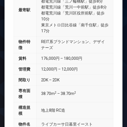
都電荒川線「三ノ輪橋駅」徒歩8分
都電荒川線「荒川一中前駅」徒歩8分
最寄駅
都電荒川線「荒川区役所前駅」徒歩
10分
東京メトロ日比谷線「南千住駅」徒歩
17分
物件特
REIT系ブランドマンション、デザイ
徴
ナーズ
賃料
176,000円 – 180,000円
管理費
12,000円 – 12,000円
間取り
2DK – 2DK
専有面
2
2
38.70m
– 38.70m
積
構造規
地上8階 RC造
模
物件名
ライブカーサ日暮里イースト