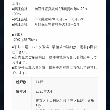
あり）
■保証会社 初回保証委託料/月額賃料等の20％～
100％
■保証会社 年間継続料/0.8万円～1.0万円 or
■保証会社 月額保証料賃料等の1％～2％
―――――――
■間取り
□2DK（38.70㎡）
■① 駐車場・バイク置場・駐輪場の詳細は、是非お問合
せ下さい。
■② 内覧のご希望時は、物件現地待ち合わせ対応をして
おります。
■③ 物件写真の量と質、情報更新鮮度に特化して運営し
ています。
総戸数
14戸
築年月
2025年3月
東京メトロ日比谷線「三ノ輪駅」徒歩
5分