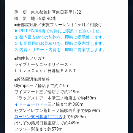
住 所 東京都荒川区東日暮里1-32
概 要 地上8階 RC造
■全部屋対象／実質フリーレント1ヶ月／相談可
▶ REIT FIND特典でお得にご契約くださいませ。
１.都内最安値での契約を、即時に提示致します。
２.初期費用のお見積りを、即時に案内致します。
３.内覧・リモート内覧を、即時に提案致します。
■物件名フリガナ
ライブカーサニッポリイースト
ＬｉｖｅＣａｓａ日暮里ＥＡＳＴ
■近隣周辺施設情報
Olympic三ノ輪店まで約210m
ワイズマート三ノ輪店まで約219m
ドラッグストア一本堂三ノ輪店まで約459m
イトーヨーカドー
三ノ輪まで約360m
セブンイレブン荒川三ノ輪駅西店まで約399m
ローソン東日暮里1丁目店
まで約259m
はなぞの薬局日暮里店まで約449m
フラワー彩花まで約579m