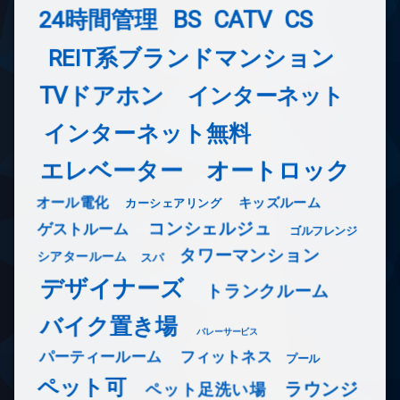
24時間管理
BS
CATV
CS
REIT系ブランドマンション
TVドアホン
インターネット
インターネット無料
エレベーター
オートロック
オール電化
キッズルーム
カーシェアリング
コンシェルジュ
ゲストルーム
ゴルフレンジ
タワーマンション
シアタールーム
スパ
デザイナーズ
トランクルーム
バイク置き場
バレーサービス
フィットネス
パーティールーム
プール
ペット可
ラウンジ
ペット足洗い場