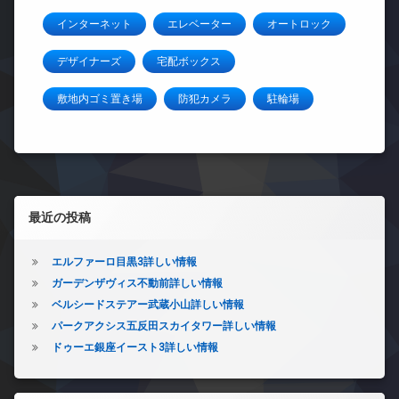
インターネット
エレベーター
オートロック
デザイナーズ
宅配ボックス
敷地内ゴミ置き場
防犯カメラ
駐輪場
左サイドバー
最近の投稿
エルファーロ目黒3詳しい情報
ガーデンザヴィス不動前詳しい情報
ベルシードステアー武蔵小山詳しい情報
パークアクシス五反田スカイタワー詳しい情報
ドゥーエ銀座イースト3詳しい情報