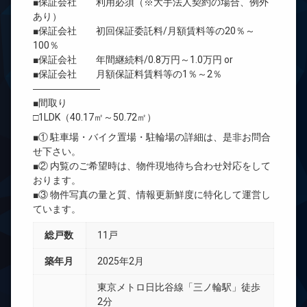
■保証会社 利用必須（※大手法人契約の場合、例外
あり）
■保証会社 初回保証委託料/月額賃料等の20％～
100％
■保証会社 年間継続料/0.8万円～1.0万円 or
■保証会社 月額保証料賃料等の1％～2％
―――――――
■間取り
□1LDK（40.17㎡～50.72㎡）
■① 駐車場・バイク置場・駐輪場の詳細は、是非お問合
せ下さい。
■② 内覧のご希望時は、物件現地待ち合わせ対応をして
おります。
■③ 物件写真の量と質、情報更新鮮度に特化して運営し
ています。
総戸数
11戸
築年月
2025年2月
東京メトロ日比谷線「三ノ輪駅」徒歩
2分