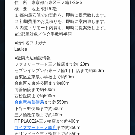
住 所 東京都台東区三ノ輪1-26-6
概 要 地上7階 RC造
１.都内最安値での契約を、即時に提示致します。
２.初期費用のお見積りを、即時に案内致します。
３.内覧・リモート内覧を、即時に提案致します。
■全部屋対象／仲介手数料半額
■物件名フリガナ
Laulea
■近隣周辺施設情報
ファミリーマート三ノ輪店まで約120m
セブンイレブン台東三ノ輪1丁目店まで約350m
台東区立東泉小学校まで約90m
台東区立東盛公園まで約60m
同善病院まで約400m
西松医院まで約500m
台東竜泉郵便局
まで約550m
下谷三郵便局まで約600m
三ノ輪改栄湯まで約400m
FIT PLACE24三ノ輪店まで約400m
ワイズマート三ノ輪店
まで約350m
オリンピック三ノ輪店まで約550m