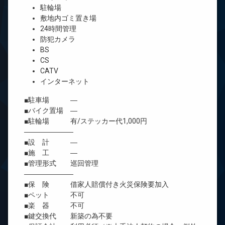
駐輪場
敷地内ゴミ置き場
24時間管理
防犯カメラ
BS
CS
CATV
インターネット
■駐車場 ―
■バイク置場 ―
■駐輪場 有/ステッカー代1,000円
―――――――
■設 計 ―
■施 工 ―
■管理形式 巡回管理
―――――――
■保 険 借家人賠償付き火災保険要加入
■ペット 不可
■楽 器 不可
■鍵交換代 新築の為不要