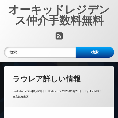
コ
オーキッドレジデン
ン
テ
ス仲介手数料無料
ン
ツ
へ
RSS
ス
キ
ッ
検索:
プ
ラウレア詳しい情報
Posted on
2025年1月29日
Updated on
2025年1月29日
by
SEZIMO
カテゴリー:
東京都台東区