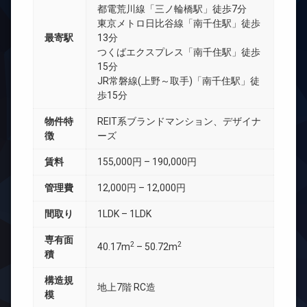
都電荒川線「三ノ輪橋駅」徒歩7分
東京メトロ日比谷線「南千住駅」徒歩
最寄駅
13分
つくばエクスプレス「南千住駅」徒歩
15分
JR常磐線(上野～取手)「南千住駅」徒
歩15分
物件特
REIT系ブランドマンション、デザイナ
徴
ーズ
賃料
155,000円 – 190,000円
管理費
12,000円 – 12,000円
間取り
1LDK – 1LDK
専有面
2
2
40.17m
– 50.72m
積
構造規
地上7階 RC造
模