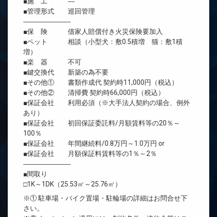
■施 工 ―
■管理形式 巡回管理
―――――――
■保 険 借家人賠償付き火災保険要加入
■ペット 相談（小型犬：敷0.5積増 猫：敷1積
増）
■楽 器 不可
■鍵交換代 新築の為不要
■その他① 書類作成代 契約時11,000円（税込）
■その他② 清掃費 契約時66,000円（税込）
■保証会社 利用必須（※大手法人契約の場合、例外
あり）
■保証会社 初回保証委託料/月額賃料等の20％～
100％
■保証会社 年間継続料/0.8万円～1.0万円 or
■保証会社 月額保証料賃料等の1％～2％
―――――――
■間取り
□1K～1DK（25.53㎡～25.76㎡）
※① 駐車場・バイク置場・駐輪場の詳細はお問合せ下
さい。