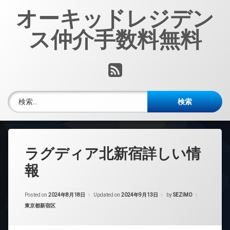
コ
オーキッドレジデン
ン
テ
ス仲介手数料無料
ン
ツ
へ
RSS
ス
キ
ッ
検索:
プ
ラグディア北新宿詳しい情
報
Posted on
2024年8月18日
Updated on
2024年9月13日
by
SEZIMO
カテゴリー:
東京都新宿区