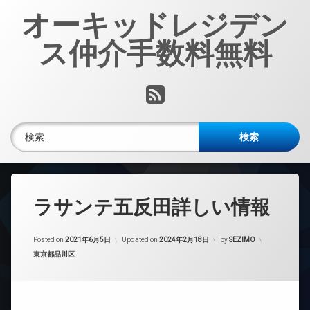
コ
オーキッドレジデン
ン
テ
ス仲介手数料無料
ン
ツ
へ
RSS
ス
キ
ッ
検索:
プ
ラサンテ五反田詳しい情報
Posted on
2021年6月5日
Updated on
2024年2月18日
by
SEZIMO
カテゴリー:
東京都品川区