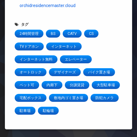
orchidresidencemaster.cloud
タグ
24時間管理
BS
CATV
CS
TVドアホン
インターネット
インターネット無料
エレベーター
オートロック
デザイナーズ
バイク置き場
ペット可
内廊下
分譲賃貸
大型駐車場
宅配ボックス
敷地内ゴミ置き場
防犯カメラ
駐車場
駐輪場