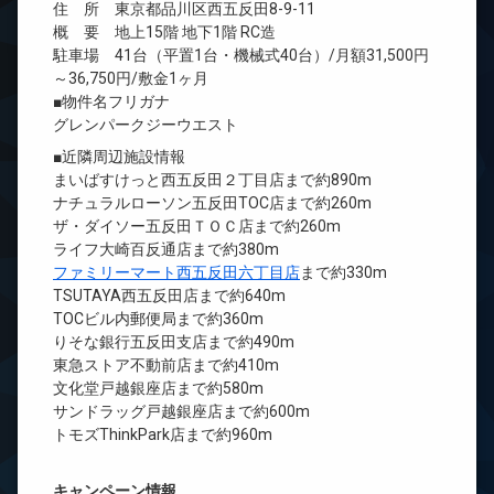
住 所 東京都品川区西五反田8-9-11
概 要 地上15階 地下1階 RC造
駐車場 41台（平置1台・機械式40台）/月額31,500円
～36,750円/敷金1ヶ月
■物件名フリガナ
グレンパークジーウエスト
■近隣周辺施設情報
まいばすけっと西五反田２丁目店まで約890m
ナチュラルローソン五反田TOC店まで約260m
ザ・ダイソー五反田ＴＯＣ店まで約260m
ライフ大崎百反通店まで約380m
ファミリーマート西五反田六丁目店
まで約330m
TSUTAYA西五反田店まで約640m
TOCビル内郵便局まで約360m
りそな銀行五反田支店まで約490m
東急ストア不動前店まで約410m
文化堂戸越銀座店まで約580m
サンドラッグ戸越銀座店まで約600m
トモズThinkPark店まで約960m
キャンペーン情報