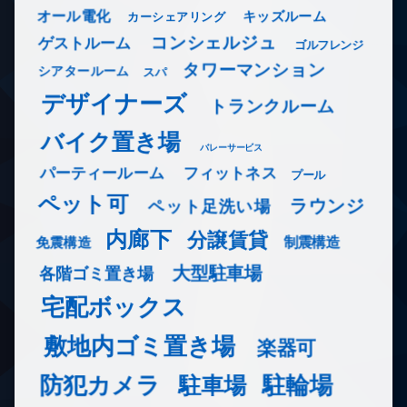
オール電化
キッズルーム
カーシェアリング
コンシェルジュ
ゲストルーム
ゴルフレンジ
タワーマンション
シアタールーム
スパ
デザイナーズ
トランクルーム
バイク置き場
バレーサービス
フィットネス
パーティールーム
プール
ペット可
ラウンジ
ペット足洗い場
内廊下
分譲賃貸
免震構造
制震構造
大型駐車場
各階ゴミ置き場
宅配ボックス
敷地内ゴミ置き場
楽器可
防犯カメラ
駐輪場
駐車場