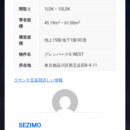
間取り
1LDK – 1SLDK
専有面
2
2
45.19m
– 61.00m
積
構造規
地上15階 地下1階 RC造
模
物件名
グレンパークG-WEST
所在地
東京都品川区西五反田8-9-11
ラサンテ五反田詳しい情報
SEZIMO