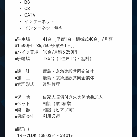
BS
CS
CATV
インターネット
インターネット無料
■駐車場 41台（平置1台・機械式40台）/月額
31,500円～36,750円/敷金1ヶ月
■バイク置場 10台/月額5,250円
■駐輪場 126台（1住戸1台・無料）
―――――――
■設 計 鹿島・京急建設共同企業体
■施 工 鹿島・京急建設共同企業体
■管理形式 常駐管理
―――――――
■保 険 借家人賠償付き火災保険要加入
■ペット 相談（敷1積増）
■楽 器 相談（ピアノ可）
■保証会社 利用必須
―――――――
■間取り
□1R～2LDK（38.03㎡～58.01㎡）