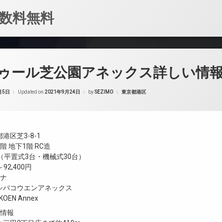
数料無料
ゥール芝公園アネックス詳しい情
カテゴリー:
月5日
Updated on
2021年9月24日
by
SEZIMO
東京都港区
港区芝3-8-1
 地下1階 RC造
（平置式3台・機械式30台）
92,400円
ガナ
シバコウエンアネックス
AKOEN Annex
設情報