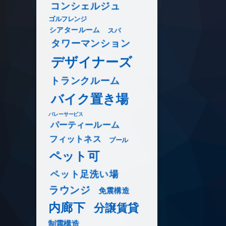
コンシェルジュ
ゴルフレンジ
シアタールーム
スパ
タワーマンション
デザイナーズ
トランクルーム
バイク置き場
バレーサービス
パーティールーム
フィットネス
プール
ペット可
ペット足洗い場
ラウンジ
免震構造
内廊下
分譲賃貸
制震構造