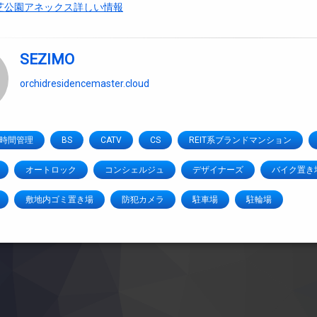
芝公園アネックス詳しい情報
SEZIMO
orchidresidencemaster.cloud
4時間管理
BS
CATV
CS
REIT系ブランドマンション
オートロック
コンシェルジュ
デザイナーズ
バイク置き
敷地内ゴミ置き場
防犯カメラ
駐車場
駐輪場