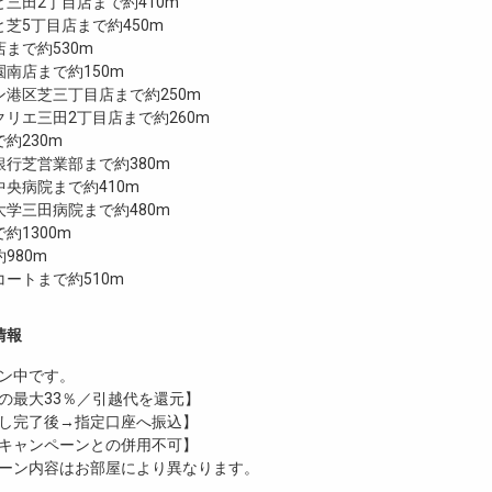
三田2丁目店まで約410m
芝5丁目店まで約450m
まで約530m
南店まで約150m
港区芝三丁目店まで約250m
リエ三田2丁目店まで約260m
で約230m
行芝営業部まで約380m
央病院まで約410m
学三田病院まで約480m
約1300m
980m
ートまで約510m
情報
ン中です。
の最大33％／引越代を還元】
し完了後→指定口座へ振込】
キャンペーンとの併用不可】
ーン内容はお部屋により異なります。