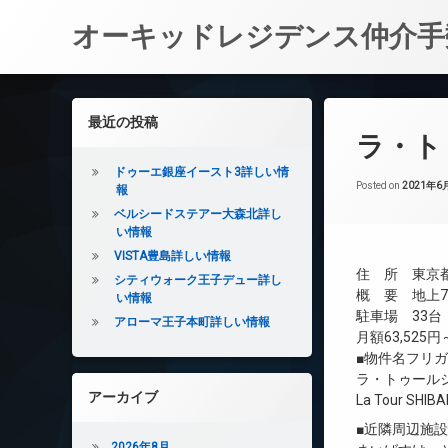
オーキッドレジデンス仲介手
コ
ン
左サイドバー
最近の投稿
テ
ラ・ト
ン
ツ
ドゥーエ銀座イースト3詳しい情
へ
Posted on
2021年6
報
ス
ベルシードステアー大森北詳し
キ
い情報
ッ
VISTA豊島詳しい情報
プ
住 所 東京都
シティウォーク王子デュー詳し
概 要 地上7階
い情報
駐車場 33台
アローマ王子本町詳しい情報
月額63,525円～
■物件名フリ
ラ・トゥール
アーカイブ
La Tour SHIB
■近隣周辺施
2026年8月