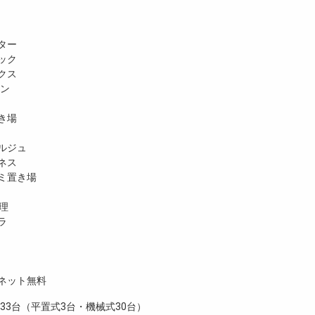
ター
ック
クス
ホン
き場
ルジュ
ネス
ミ置き場
理
ラ
ネット無料
3台（平置式3台・機械式30台）