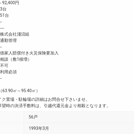
92,400円
3台
1台
―
―
株式会社淺沼組
通勤管理
―
家人賠償付き火災保険要加入
談（敷1積増）
不可
利用必須
―
（63.90㎡～95.40㎡）
イク置場・駐輪場の詳細はお問合せ下さいませ。
希望時の決済手数料は、引越代還元金より相殺となります。
56戸
1993年3月