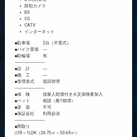
防犯カメラ
BS
CS
CATV
インターネット
■駐車場 2台（平置式）
■バイク置場 ―
■駐輪場 有
―――――――
■設 計 ―
■施 工 ―
■管理形式 巡回管理
―――――――
■保 険 借家人賠償付き火災保険要加入
■ペット 相談（敷1積増）
■楽 器 不可
■保証会社 利用必須
―――――――
■間取り
□1R～1LDK（26.75㎡～50.69㎡）