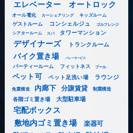
エレベーター
オートロック
オール電化
キッズルーム
カーシェアリング
コンシェルジュ
ゲストルーム
ゴルフレンジ
タワーマンション
シアタールーム
スパ
デザイナーズ
トランクルーム
バイク置き場
バレーサービス
フィットネス
パーティールーム
プール
ペット可
ラウンジ
ペット足洗い場
内廊下
分譲賃貸
免震構造
制震構造
大型駐車場
各階ゴミ置き場
宅配ボックス
敷地内ゴミ置き場
楽器可