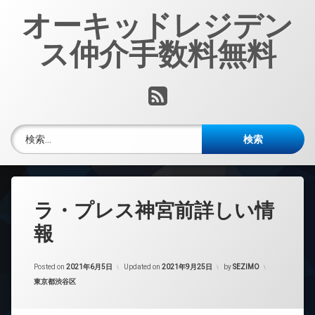
コ
オーキッドレジデン
ン
テ
ス仲介手数料無料
ン
ツ
へ
RSS
ス
キ
ッ
検索:
プ
ラ・プレス神宮前詳しい情
報
Posted on
2021年6月5日
Updated on
2021年9月25日
by
SEZIMO
カテゴリー:
東京都渋谷区