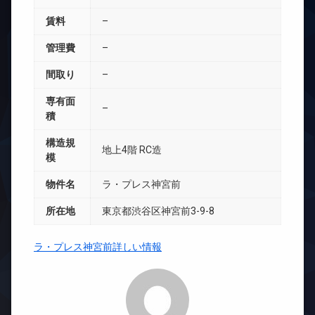
賃料
–
管理費
–
間取り
–
専有面
–
積
構造規
地上4階 RC造
模
物件名
ラ・プレス神宮前
所在地
東京都渋谷区神宮前3-9-8
ラ・プレス神宮前詳しい情報