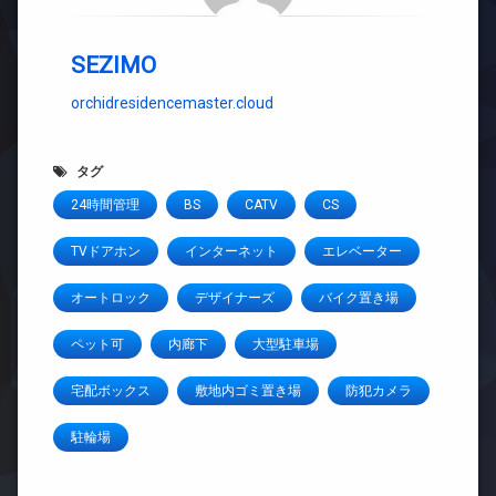
SEZIMO
orchidresidencemaster.cloud
タグ
24時間管理
BS
CATV
CS
TVドアホン
インターネット
エレベーター
オートロック
デザイナーズ
バイク置き場
ペット可
内廊下
大型駐車場
宅配ボックス
敷地内ゴミ置き場
防犯カメラ
駐輪場