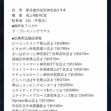
住 所 東京都渋谷区神宮前3-9-8
概 要 地上4階 RC造
駐車場 2台（平置式）
■物件名フリガナ
ラ・プレスジングウマエ
■近隣周辺施設情報
ピーコックストア青山店まで約380m
ビオセボン外苑西通り店まで約190m
まいばすけっと神宮前2丁目商店街店まで約610m
成城石井南青山店まで約510m
ファミリーマート神宮前3丁目店まで約160m
ファミリーマート外苑南青山2丁目店まで約610m
ナチュラルローソン神宮外苑西店まで約350m
どらっぐぱぱす北青山店まで約310m
青山ショッピングセンターまで約250m
ユナイテッドアローズ&サンズまで約340m
ユナイテッドアローズ原宿本店メンズ館まで約410m
Olympic青山店まで約100m
渋谷区立中央図書館まで約160m