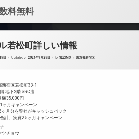
数料無料
ル若松町詳しい情報
カテゴリー:
月5日
Updated on
2021年9月25日
by
SEZIMO
東京都新宿区
新宿区若松町33-1
 地下2階 SRC造
35,000円
ト1ヶ月キャンペーン
.5ヶ月分を弊社がキャッシュバック
合計、実質2.5ヶ月キャンペーン
ガナ
マツチョウ