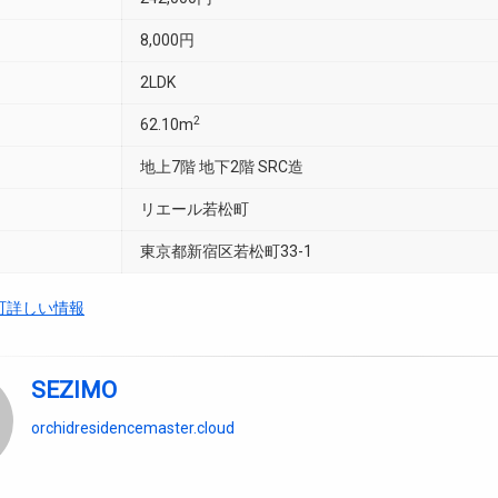
8,000円
2LDK
2
62.10m
地上7階 地下2階 SRC造
リエール若松町
東京都新宿区若松町33-1
町詳しい情報
SEZIMO
orchidresidencemaster.cloud