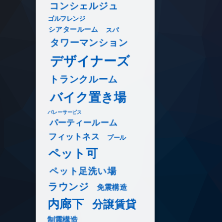
コンシェルジュ
ゴルフレンジ
シアタールーム
スパ
タワーマンション
デザイナーズ
トランクルーム
バイク置き場
バレーサービス
パーティールーム
フィットネス
プール
ペット可
ペット足洗い場
ラウンジ
免震構造
内廊下
分譲賃貸
制震構造