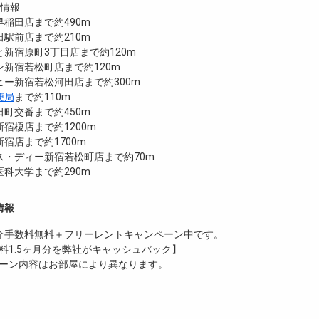
設情報
稲田店まで約490m
駅前店まで約210m
新宿原町3丁目店まで約120m
新宿若松町店まで約120m
ー新宿若松河田店まで約300m
便局
まで約110m
町交番まで約450m
宿榎店まで約1200m
宿店まで約1700m
ス・ディー新宿若松町店まで約70m
科大学まで約290m
情報
介手数料無料
＋
フリーレント
キャンペーン中です。
料1.5ヶ月分を弊社がキャッシュバック】
ーン内容はお部屋により異なります。