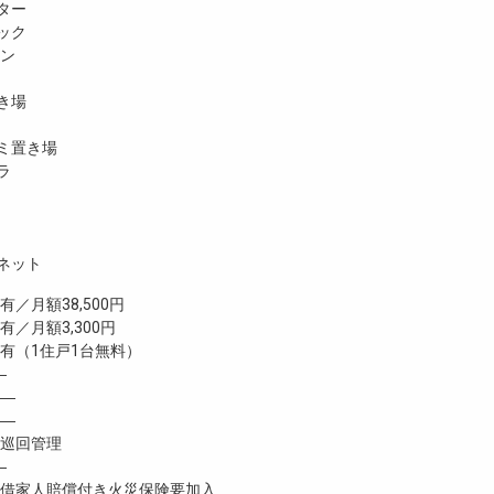
ター
ック
ホン
き場
ミ置き場
ラ
ネット
月額38,500円
有／月額3,300円
（1住戸1台無料）
―
―
―
巡回管理
―
家人賠償付き火災保険要加入