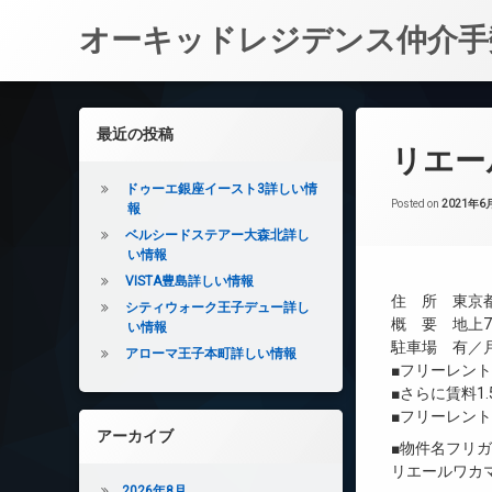
オーキッドレジデンス仲介手
コ
ン
左サイドバー
最近の投稿
テ
リエー
ン
ツ
ドゥーエ銀座イースト3詳しい情
へ
Posted on
2021年6
報
ス
ベルシードステアー大森北詳し
キ
い情報
ッ
VISTA豊島詳しい情報
プ
住 所 東京都
シティウォーク王子デュー詳し
概 要 地上7階
い情報
駐車場 有／月額
アローマ王子本町詳しい情報
■フリーレン
■さらに賃料1
■フリーレント
アーカイブ
■物件名フリ
リエールワカ
2026年8月