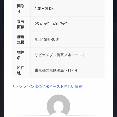
間取
1DK – 2LDK
り
専有
2
2
25.41m
– 40.17m
面積
構造
地上13階 RC造
規模
物件
リビオメゾン御茶ノ水イースト
名
所在
東京都文京区湯島1-11-14
地
リビオメゾン御茶ノ水イースト詳しい情報