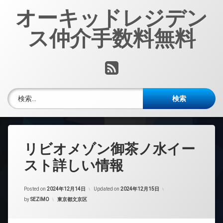
コ
オーキッドレジデン
ン
テ
ス仲介手数料無料
ン
ツ
へ
RSS
ス
キ
ッ
検索:
プ
リビオメゾン御茶ノ水イー
スト詳しい情報
Posted on
2024年12月14日
Updated on
2024年12月15日
カテゴリー:
by
SEZIMO
東京都文京区