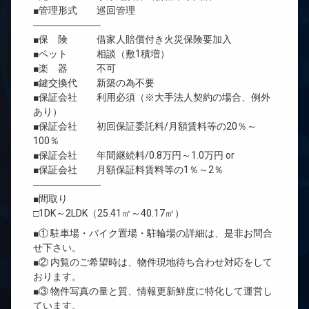
■管理形式 巡回管理
―――――――
■保 険 借家人賠償付き火災保険要加入
■ペット 相談（敷1積増）
■楽 器 不可
■鍵交換代 新築の為不要
■保証会社 利用必須（※大手法人契約の場合、例外
あり）
■保証会社 初回保証委託料/月額賃料等の20％～
100％
■保証会社 年間継続料/0.8万円～1.0万円 or
■保証会社 月額保証料賃料等の1％～2％
―――――――
■間取り
□1DK～2LDK（25.41㎡～40.17㎡）
■① 駐車場・バイク置場・駐輪場の詳細は、是非お問合
せ下さい。
■② 内覧のご希望時は、物件現地待ち合わせ対応をして
おります。
■③ 物件写真の量と質、情報更新鮮度に特化して運営し
ています。