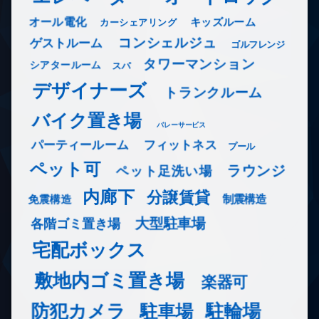
オール電化
キッズルーム
カーシェアリング
コンシェルジュ
ゲストルーム
ゴルフレンジ
タワーマンション
シアタールーム
スパ
デザイナーズ
トランクルーム
バイク置き場
バレーサービス
フィットネス
パーティールーム
プール
ペット可
ラウンジ
ペット足洗い場
内廊下
分譲賃貸
免震構造
制震構造
大型駐車場
各階ゴミ置き場
宅配ボックス
敷地内ゴミ置き場
楽器可
防犯カメラ
駐輪場
駐車場