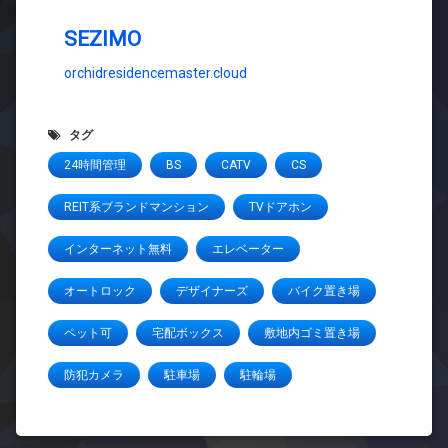
SEZIMO
orchidresidencemaster.cloud
タグ
24時間管理
BS
CATV
CS
REIT系ブランドマンション
TVドアホン
インターネット無料
エレベーター
オートロック
デザイナーズ
バイク置き場
ペット可
宅配ボックス
敷地内ゴミ置き場
防犯カメラ
駐車場
駐輪場