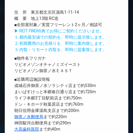
住 所 東京都文京区湯島1-11-14
概 要 地上13階 RC造
■全部屋対象／実質フリーレント2ヶ月／相談可
▶ REIT FIND特典でお得にご契約くださいませ。
１.都内最安値での契約を、即時に提示致します。
２.初期費用のお見積りを、即時に案内致します。
３.内覧・リモート内覧を、即時に提案致します。
■物件名フリガナ
リビオメゾンオチャノミズイースト
リビオメゾン御茶ノ水ＥＡＳＴ
■近隣周辺施設情報
成城石井御茶ノ水ソラシティ店まで約530m
まいばすけっと本郷春日通り店まで約720m
ライフ本郷3丁目駅前店まで約750m
ドン・キホーテ秋葉原店まで約760m
朝日信用金庫湯島支店まで約200m
御茶ノ水郵便局
まで約220m
神田駿河台郵便局まで約290m
大高歯科医院
まで約40m