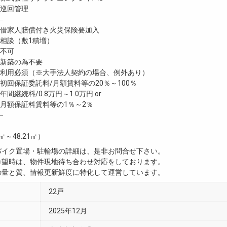
巡回管理
―
家人賠償付き火災保険要加入
談（敷1積増）
不可
新築の為不要
利用必須（※大手法人契約の場合、例外あり）
回保証委託料/月額賃料等の20％～100％
継続料/0.8万円～1.0万円 or
月額保証料賃料等の1％～2％
―
2㎡～48.21㎡）
・バイク置場・駐輪場の詳細は、是非お問合せ下さい。
ご希望時は、物件現地待ち合わせ対応をしております。
真の量と質、情報更新鮮度に特化して運営しています。
22戸
2025年12月