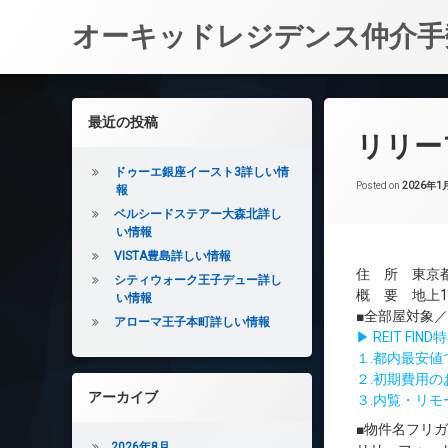
オーキッドレジデンス仲介手
コ
ン
左サイドバー
最近の投稿
テ
リリー
ン
ツ
ドゥーエ銀座イースト3詳しい情
へ
Posted on
2026年1
報
ス
ベルシードステアー大森北詳し
キ
い情報
ッ
VISTA豊島詳しい情報
プ
住 所 東京都
シティウォーク王子デュー詳し
概 要 地上10
い情報
■全部屋対象
アローマ王子本町詳しい情報
▶ REIT F
１.都内最安
２.初期費用
アーカイブ
３.内覧・リ
■物件名フリ
2026年8月