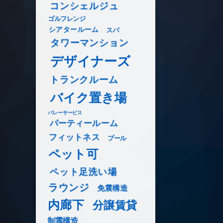
コンシェルジュ
ゴルフレンジ
シアタールーム
スパ
タワーマンション
デザイナーズ
トランクルーム
バイク置き場
バレーサービス
パーティールーム
フィットネス
プール
ペット可
ペット足洗い場
ラウンジ
免震構造
内廊下
分譲賃貸
制震構造