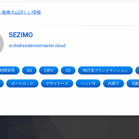
ト板橋大山詳しい情報
SEZIMO
orchidresidencemaster.cloud
4時間管理
BS
CATV
CS
REIT系ブランドマンション
オートロック
デザイナーズ
ペット可
内廊下
宅配