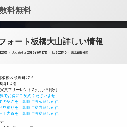
数料無料
フォート板橋大山詳しい情報
カテゴリー:
月20日
Updated on
2026年6月17日
by
SEZIMO
東京都板橋区
板橋区熊野町22-6
階 RC造
／実質フリーレント2ヶ月／相談可
IND特典でお得にご契約くださいませ。
値での契約を、即時に提示致します。
のお見積りを、即時に案内致します。
モート内覧を、即時に提案致します。
ガナ