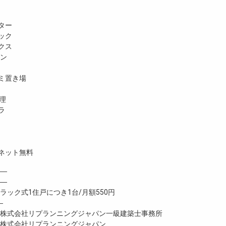
ター
ック
クス
ホン
ミ置き場
理
ラ
ネット無料
―
 ―
ック式1住戸につき1台/月額550円
―
式会社リプランニングジャパン一級建築士事務所
式会社リプランニングジャパン