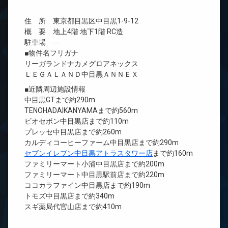
住 所 東京都目黒区中目黒1-9-12
概 要 地上4階 地下1階 RC造
駐車場 ―
■物件名フリガナ
リーガランドナカメグロアネックス
ＬＥＧＡＬＡＮＤ中目黒ＡＮＮＥＸ
■近隣周辺施設情報
中目黒GTまで約290m
TENOHADAIKANYAMAまで約560m
ビオセボン中目黒店まで約110m
プレッセ中目黒店まで約260m
カルディコーヒーファーム中目黒店まで約290m
セブンイレブン中目黒アトラスタワー店
まで約160m
ファミリーマート小浦中目黒店まで約200m
ファミリーマート中目黒駅前店まで約220m
ココカラファイン中目黒店まで約190m
トモズ中目黒店まで約340m
スギ薬局代官山店まで約410m