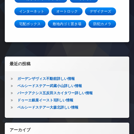
インターネット
オートロック
デザイナーズ
宅配ボックス
敷地内ゴミ置き場
防犯カメラ
左サイドバー
最近の投稿
ガーデンザヴィス不動前詳しい情報
ベルシードステアー武蔵小山詳しい情報
パークアクシス五反田スカイタワー詳しい情報
ドゥーエ銀座イースト3詳しい情報
ベルシードステアー大森北詳しい情報
アーカイブ