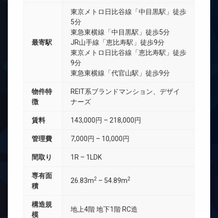
東京メトロ日比谷線「中目黒駅」徒歩
5分
東急東横線「中目黒駅」徒歩5分
最寄駅
JR山手線「恵比寿駅」徒歩9分
東京メトロ日比谷線「恵比寿駅」徒歩
9分
東急東横線「代官山駅」徒歩9分
物件特
REIT系ブランドマンション、デザイ
徴
ナーズ
賃料
143,000円 – 218,000円
管理費
7,000円 – 10,000円
間取り
1R – 1LDK
専有面
2
2
26.83m
– 54.89m
積
構造規
地上4階 地下1階 RC造
模