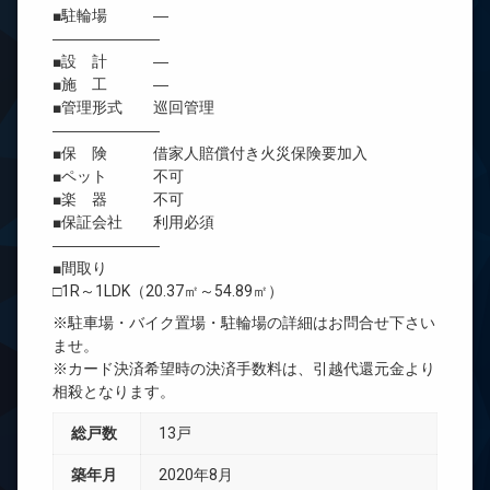
■駐輪場 ―
―――――――
■設 計 ―
■施 工 ―
■管理形式 巡回管理
―――――――
■保 険 借家人賠償付き火災保険要加入
■ペット 不可
■楽 器 不可
■保証会社 利用必須
―――――――
■間取り
□1R～1LDK（20.37㎡～54.89㎡）
※駐車場・バイク置場・駐輪場の詳細はお問合せ下さい
ませ。
※カード決済希望時の決済手数料は、引越代還元金より
相殺となります。
総戸数
13戸
築年月
2020年8月