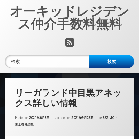
コ
オーキッドレジデン
ン
テ
ス仲介手数料無料
ン
ツ
へ
RSS
ス
キ
ッ
検索:
プ
リーガランド中目黒アネッ
クス詳しい情報
Posted on
2021年6月8日
Updated on
2021年9月25日
by
SEZIMO
カテゴリー:
東京都目黒区