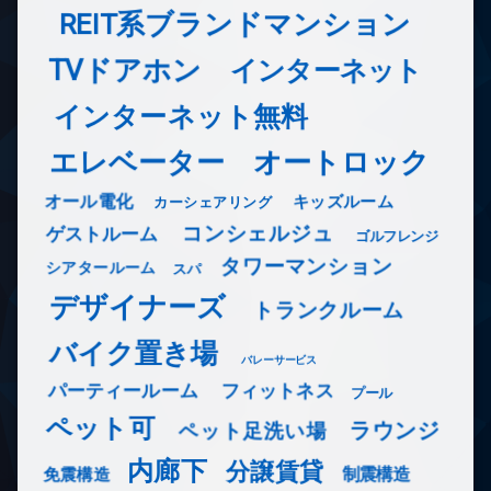
REIT系ブランドマンション
TVドアホン
インターネット
インターネット無料
エレベーター
オートロック
オール電化
キッズルーム
カーシェアリング
コンシェルジュ
ゲストルーム
ゴルフレンジ
タワーマンション
シアタールーム
スパ
デザイナーズ
トランクルーム
バイク置き場
バレーサービス
フィットネス
パーティールーム
プール
ペット可
ラウンジ
ペット足洗い場
内廊下
分譲賃貸
免震構造
制震構造