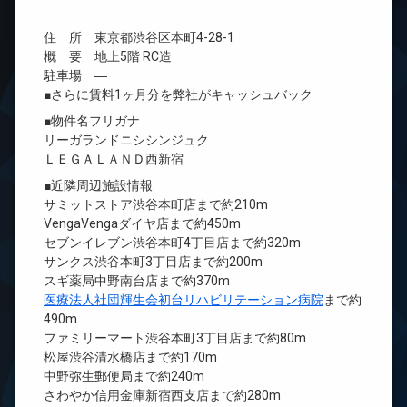
住 所 東京都渋谷区本町4-28-1
概 要 地上5階 RC造
駐車場 ―
■さらに賃料1ヶ月分を弊社がキャッシュバック
■物件名フリガナ
リーガランドニシシンジュク
ＬＥＧＡＬＡＮＤ西新宿
■近隣周辺施設情報
サミットストア渋谷本町店まで約210m
VengaVengaダイヤ店まで約450m
セブンイレブン渋谷本町4丁目店まで約320m
サンクス渋谷本町3丁目店まで約200m
スギ薬局中野南台店まで約370m
医療法人社団輝生会初台リハビリテーション病院
まで約
490m
ファミリーマート渋谷本町3丁目店まで約80m
松屋渋谷清水橋店まで約170m
中野弥生郵便局まで約240m
さわやか信用金庫新宿西支店まで約280m