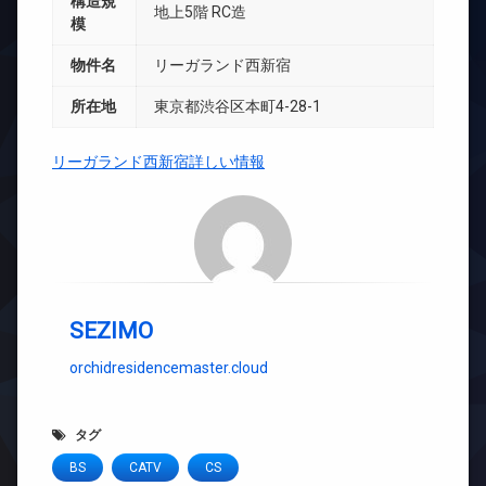
構造規
地上5階 RC造
模
物件名
リーガランド西新宿
所在地
東京都渋谷区本町4-28-1
リーガランド西新宿詳しい情報
SEZIMO
orchidresidencemaster.cloud
タグ
BS
CATV
CS