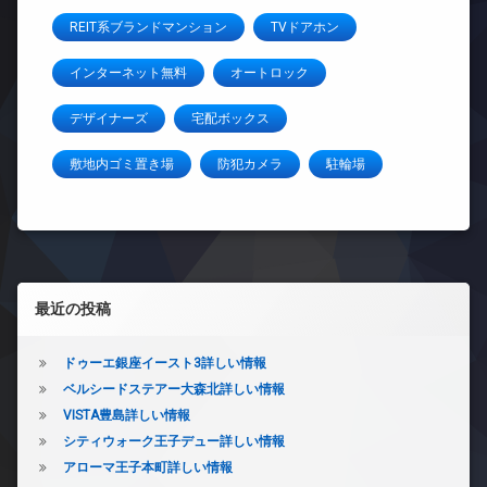
REIT系ブランドマンション
TVドアホン
インターネット無料
オートロック
デザイナーズ
宅配ボックス
敷地内ゴミ置き場
防犯カメラ
駐輪場
左サイドバー
最近の投稿
ドゥーエ銀座イースト3詳しい情報
ベルシードステアー大森北詳しい情報
VISTA豊島詳しい情報
シティウォーク王子デュー詳しい情報
アローマ王子本町詳しい情報