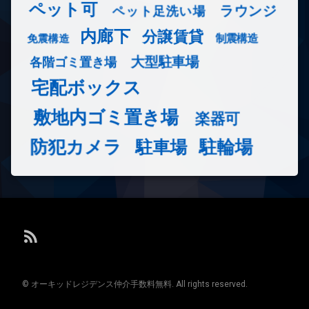
ペット可
ラウンジ
ペット足洗い場
内廊下
分譲賃貸
免震構造
制震構造
大型駐車場
各階ゴミ置き場
宅配ボックス
敷地内ゴミ置き場
楽器可
防犯カメラ
駐輪場
駐車場
RSS
© オーキッドレジデンス仲介手数料無料. All rights reserved.