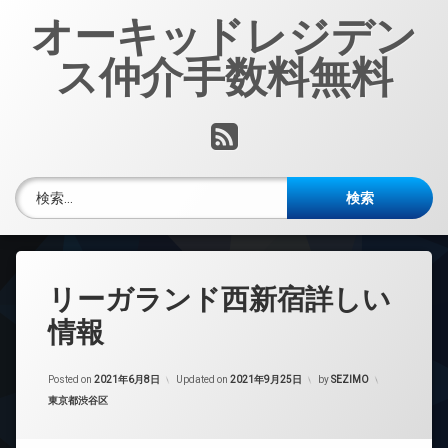
コ
オーキッドレジデン
ン
テ
ス仲介手数料無料
ン
ツ
へ
RSS
ス
キ
ッ
検索:
プ
リーガランド西新宿詳しい
情報
Posted on
2021年6月8日
Updated on
2021年9月25日
by
SEZIMO
カテゴリー:
東京都渋谷区