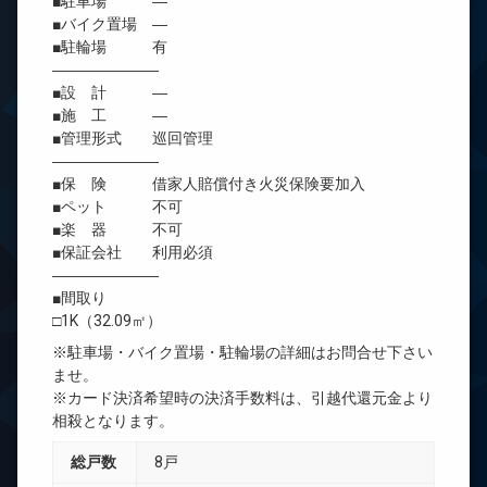
■駐車場 ―
■バイク置場 ―
■駐輪場 有
―――――――
■設 計 ―
■施 工 ―
■管理形式 巡回管理
―――――――
■保 険 借家人賠償付き火災保険要加入
■ペット 不可
■楽 器 不可
■保証会社 利用必須
―――――――
■間取り
□1K（32.09㎡）
※駐車場・バイク置場・駐輪場の詳細はお問合せ下さい
ませ。
※カード決済希望時の決済手数料は、引越代還元金より
相殺となります。
総戸数
8戸