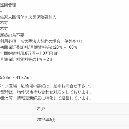
巡回管理
―
家人賠償付き火災保険要加入
不可
不可
新築の為不要
利用必須（※大手法人契約の場合、例外あり）
回保証委託料/月額賃料等の20％～100％
継続料/0.8万円～1.0万円 or
月額保証料賃料等の1％～2％
―
5.38㎡～41.27㎡）
・バイク置場・駐輪場の詳細は、是非お問合せ下さい。
ご希望時は、物件現地待ち合わせ対応をしております。
真の量と質、情報更新鮮度に特化して運営しています。
21戸
2026年6月