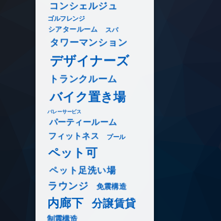
コンシェルジュ
ゴルフレンジ
シアタールーム
スパ
タワーマンション
デザイナーズ
トランクルーム
バイク置き場
バレーサービス
パーティールーム
フィットネス
プール
ペット可
ペット足洗い場
ラウンジ
免震構造
内廊下
分譲賃貸
制震構造