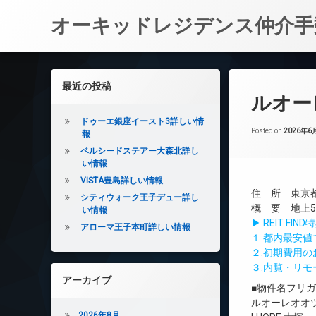
オーキッドレジデンス仲介手
コ
ン
左サイドバー
最近の投稿
テ
ルオー
ン
ツ
ドゥーエ銀座イースト3詳しい情
へ
Posted on
2026年6
報
ス
ベルシードステアー大森北詳し
キ
い情報
ッ
VISTA豊島詳しい情報
プ
住 所 東京都
シティウォーク王子デュー詳し
概 要 地上5
い情報
▶ REIT F
アローマ王子本町詳しい情報
１.都内最安
２.初期費用
３.内覧・リ
アーカイブ
■物件名フリ
ルオーレオオ
2026年8月