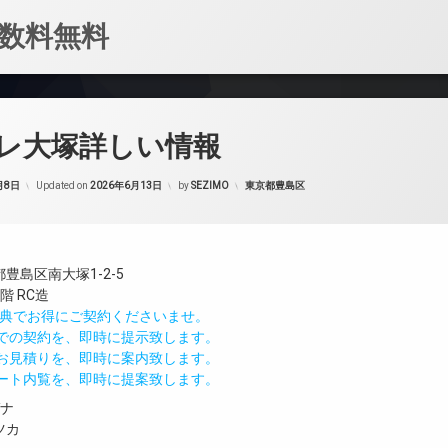
数料無料
レ大塚詳しい情報
カテゴリー:
月8日
Updated on
2026年6月13日
by
SEZIMO
東京都豊島区
豊島区南大塚1-2-5
階 RC造
IND特典でお得にご契約くださいませ。
値での契約を、即時に提示致します。
のお見積りを、即時に案内致します。
モート内覧を、即時に提案致します。
ガナ
ツカ