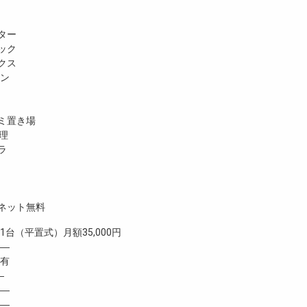
ター
ック
クス
ホン
ミ置き場
理
ラ
ネット無料
（平置式）月額35,000円
 ―
有
―
―
―