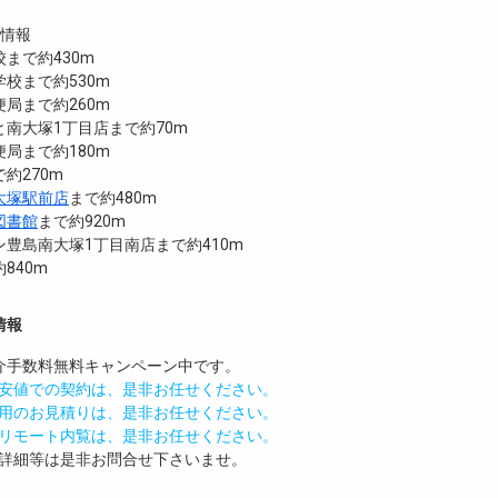
設情報
まで約430m
校まで約530m
局まで約260m
南大塚1丁目店まで約70m
局まで約180m
約270m
大塚駅前店
まで約480m
図書館
まで約920m
豊島南大塚1丁目南店まで約410m
840m
情報
介手数料無料
キャンペーン中です。
安値での契約は、是非お任せください。
用のお見積りは、是非お任せください。
リモート内覧は、是非お任せください。
詳細等は是非お問合せ下さいませ。