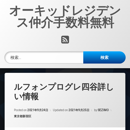
コ
オーキッドレジデン
ン
テ
ス仲介手数料無料
ン
ツ
へ
RSS
ス
キ
ッ
検索:
プ
ルフォンプログレ四谷詳し
い情報
Posted on
2021年9月24日
Updated on
2021年9月25日
by
SEZIMO
カテゴリー:
東京都新宿区