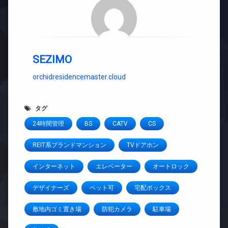
SEZIMO
orchidresidencemaster.cloud
タグ
24時間管理
BS
CATV
CS
REIT系ブランドマンション
TVドアホン
インターネット
エレベーター
オートロック
デザイナーズ
ペット可
宅配ボックス
敷地内ゴミ置き場
防犯カメラ
駐車場