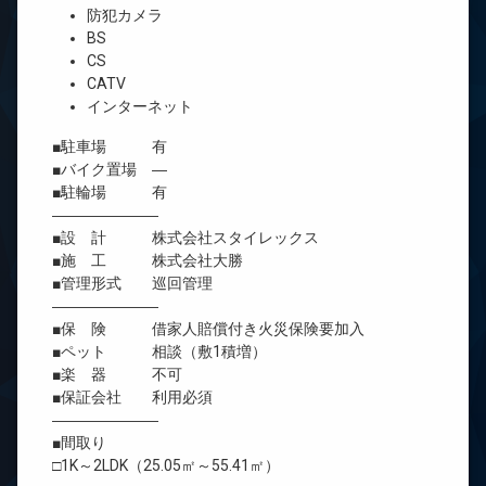
防犯カメラ
BS
CS
CATV
インターネット
■駐車場 有
■バイク置場 ―
■駐輪場 有
―――――――
■設 計 株式会社スタイレックス
■施 工 株式会社大勝
■管理形式 巡回管理
―――――――
■保 険 借家人賠償付き火災保険要加入
■ペット 相談（敷1積増）
■楽 器 不可
■保証会社 利用必須
―――――――
■間取り
□1K～2LDK（25.05㎡～55.41㎡）