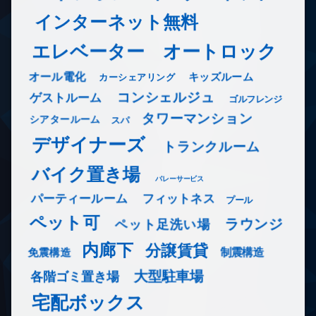
インターネット無料
エレベーター
オートロック
オール電化
キッズルーム
カーシェアリング
コンシェルジュ
ゲストルーム
ゴルフレンジ
タワーマンション
シアタールーム
スパ
デザイナーズ
トランクルーム
バイク置き場
バレーサービス
フィットネス
パーティールーム
プール
ペット可
ラウンジ
ペット足洗い場
内廊下
分譲賃貸
免震構造
制震構造
大型駐車場
各階ゴミ置き場
宅配ボックス