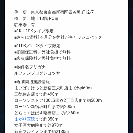
住 所 東京都東京都新宿区四谷坂町12-7
概 要 地上13階 RC造
駐車場 有
■1K／1DKタイプ限定
■さらに賃料1ヶ月分を弊社がキャッシュバック
■1LDK／2LDKタイプ限定
■初回保証料／弊社負担で無料
■火災保険料／弊社負担で無料
■物件名フリガナ
ルフォンプログレヨツヤ
■近隣周辺施設情報
まいばすけっと新宿三栄町店まで約460m
三徳住吉店まで約490m
ローソンストア100LS四谷2丁目店まで約500m
ローソン新宿坂町店まで約200m
どらっぐぱぱす曙橋店まで約360m
まがり医院
まで約350m
女子医大病院まで約870m
新宿マルイメンまで約2130m