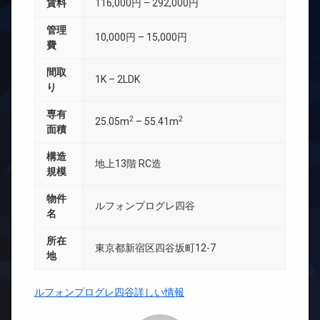
賃料
116,000円 – 292,000円
管理
10,000円 – 15,000円
費
間取
1K – 2LDK
り
専有
2
2
25.05m
– 55.41m
面積
構造
地上13階 RC造
規模
物件
ルフォンプログレ四谷
名
所在
東京都新宿区四谷坂町12-7
地
ルフォンプログレ四谷詳しい情報