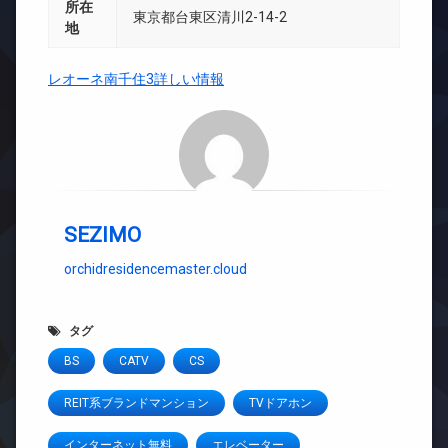
所在
東京都台東区清川2-14-2
地
レオーネ南千住3詳しい情報
SEZIMO
orchidresidencemaster.cloud
タグ
BS
CATV
CS
REIT系ブランドマンション
TVドアホン
インターネット無料
エレベーター