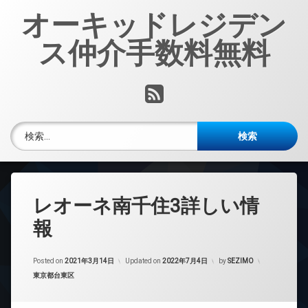
コ
オーキッドレジデン
ン
テ
ス仲介手数料無料
ン
ツ
へ
RSS
ス
キ
ッ
検索:
プ
レオーネ南千住3詳しい情
報
Posted on
2021年3月14日
Updated on
2022年7月4日
by
SEZIMO
カテゴリー:
東京都台東区