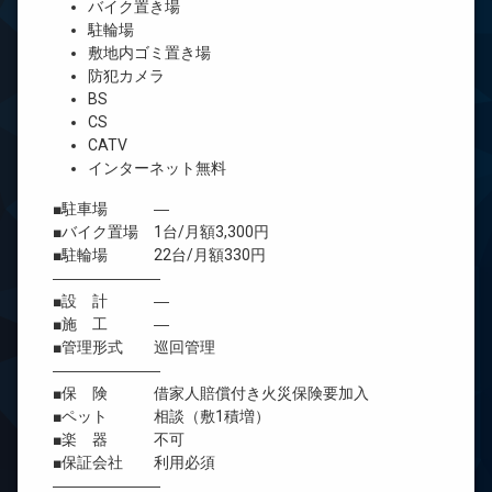
バイク置き場
駐輪場
敷地内ゴミ置き場
防犯カメラ
BS
CS
CATV
インターネット無料
■駐車場 ―
■バイク置場 1台/月額3,300円
■駐輪場 22台/月額330円
―――――――
■設 計 ―
■施 工 ―
■管理形式 巡回管理
―――――――
■保 険 借家人賠償付き火災保険要加入
■ペット 相談（敷1積増）
■楽 器 不可
■保証会社 利用必須
―――――――