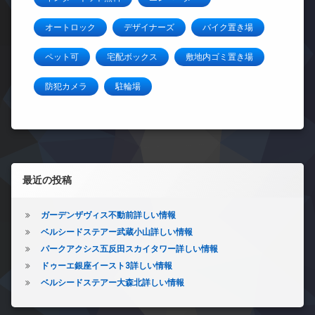
オートロック
デザイナーズ
バイク置き場
ペット可
宅配ボックス
敷地内ゴミ置き場
防犯カメラ
駐輪場
左サイドバー
最近の投稿
ガーデンザヴィス不動前詳しい情報
ベルシードステアー武蔵小山詳しい情報
パークアクシス五反田スカイタワー詳しい情報
ドゥーエ銀座イースト3詳しい情報
ベルシードステアー大森北詳しい情報