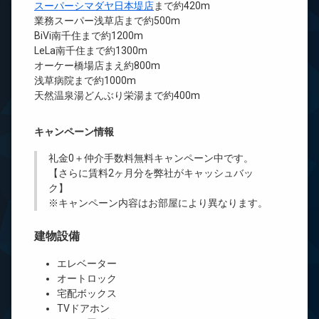
スーパーシマダヤ日本堤店
まで約420m
業務スーパー浅草店まで約500m
BiVi南千住まで約1200m
LeLa南千住まで約1300m
オーケー橋場店まえ約800m
浅草病院まで約1000m
天然温泉湯どんぶり栄湯まで約400m
キャンペーン情報
礼金0
＋
仲介手数料無料
キャンペーン中です。
【さらに賃料2ヶ月分を弊社がキャッシュバッ
ク】
※キャンペーン内容はお部屋により異なります。
建物設備
エレベーター
オートロック
宅配ボックス
TVドアホン