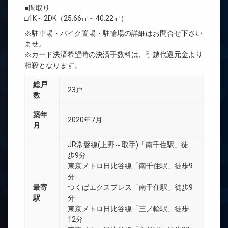
■間取り
□1K～2DK（25.66㎡～40.22㎡）
※駐車場・バイク置場・駐輪場の詳細はお問合せ下さい
ませ。
※カード決済希望時の決済手数料は、引越代還元金より
相殺となります。
総戸
23戸
数
築年
2020年7月
月
JR常磐線(上野～取手)「南千住駅」徒
歩9分
東京メトロ日比谷線「南千住駅」徒歩9
分
最寄
つくばエクスプレス「南千住駅」徒歩9
駅
分
東京メトロ日比谷線「三ノ輪駅」徒歩
12分