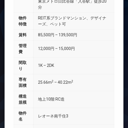
東京メトロ日比谷線「入谷駅」徒歩20
分
物件
REIT系ブランドマンション、デザイナ
特徴
ーズ、ペット可
賃料
85,500円 – 139,500円
管理
12,000円 – 15,000円
費
間取
1K – 2DK
り
専有
2
2
25.66m
– 40.22m
面積
構造
地上10階 RC造
規模
物件
レオーネ南千住3
名