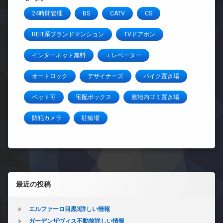
24時間管理
BS
CATV
CS
REIT系ブランドマンション
TVドアホン
インターネット無料
エレベーター
オートロック
デザイナーズ
バイク置き場
ペット可
宅配ボックス
敷地内ゴミ置き場
防犯カメラ
駐輪場
左サイドバー
最近の投稿
エルファーロ目黒3詳しい情報
ガーデンザヴィス不動前詳しい情報