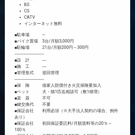
BS
CS
CATV
インターネット無料
■駐車場 ─
■バイク置場 3台/月額3,000円
■駐輪場 21台/月額200円～300円
―――――――
■設 計 ―
■施 工 ―
■管理形式 巡回管理
―――――――
■保 険 借家人賠償付き火災保険要加入
■ペット 犬・猫1匹迄相談可（敷1積増）
■楽 器 不可
■鍵交換代 不要
■保証会社 利用必須（※大手法人契約の場合、例外
あり）
■保証会社 初回保証委託料/月額賃料等の20％～
100％