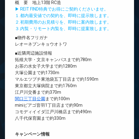
概 要 地上13階 RC造
▶ REIT FIND特典でお得にご契約くださいませ。
１.都内最安値での契約を、即時に提示致します。
２.初期費用のお見積りを、即時に案内致します。
３.内覧・リモート内覧を、即時に提案致します。
■物件名フリガナ
レオーネブンキョウオトワ
■近隣周辺施設情報
拓殖大学・文京キャンパスまで約780m
お茶の水女子大学まで約1280m
大塚公園まで約1730m
マルエツプチ東池袋五丁目店まで約1590m
東京都立大塚病院まで約1760m
江戸川交番まで約370m
関口三丁目公園
まで約100m
miniピアゴ音羽1丁目店まで約90m
コモディイイダ江戸川橋店まで約490m
八千代保育園まで約330m
キャンペーン情報