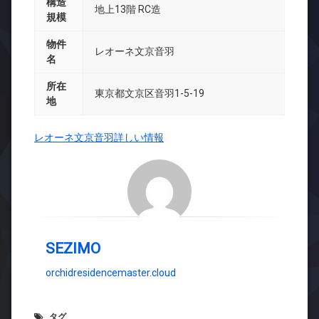
構造
地上13階 RC造
規模
物件
レオーネ文京音羽
名
所在
東京都文京区音羽1-5-19
地
レオーネ文京音羽詳しい情報
SEZIMO
orchidresidencemaster.cloud
タグ