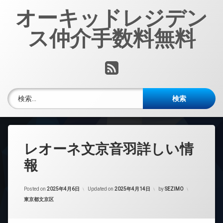
コ
オーキッドレジデン
ン
テ
ス仲介手数料無料
ン
ツ
へ
RSS
ス
キ
ッ
検索:
プ
レオーネ文京音羽詳しい情
報
Posted on
2025年4月6日
Updated on
2025年4月14日
by
SEZIMO
カテゴリー:
東京都文京区