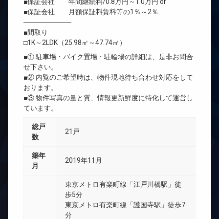
■保証会社 年間継続料/0.8万円～1.0万円 or
■保証会社 月額保証料賃料等の1％～2％
―――――――
■間取り
□1K～2LDK（25.98㎡～47.74㎡）
■① 駐車場・バイク置場・駐輪場の詳細は、是非お問合
せ下さい。
■② 内覧のご希望時は、物件現地待ち合わせ対応をして
おります。
■③ 物件写真の量と質、情報更新鮮度に特化して運営し
ています。
総戸
21戸
数
築年
2019年11月
月
東京メトロ有楽町線「江戸川橋駅」徒
歩5分
東京メトロ有楽町線「護国寺駅」徒歩7
分