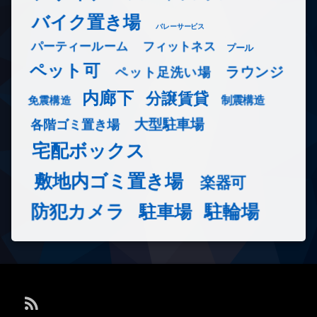
バイク置き場
バレーサービス
フィットネス
パーティールーム
プール
ペット可
ラウンジ
ペット足洗い場
内廊下
分譲賃貸
免震構造
制震構造
大型駐車場
各階ゴミ置き場
宅配ボックス
敷地内ゴミ置き場
楽器可
防犯カメラ
駐輪場
駐車場
RSS