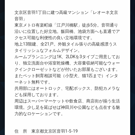
文京区音羽1丁目に建つ高級マンション「レオーネ文京
音羽」
東京メトロ有楽町線「江戸川橋駅」徒歩5分。音羽通り
沿いに位置した好立地。飯田橋、池袋方面へも直通でア
クセス可能な利便性の良い立地環境です。
地上13階建、全21戸。外観タイル張りの高級感漂うス
タイリッシュなフォルムデザイン。
ルームプランニングは1K、2LDKを3タイプご用意してお
り、独立洗面台や浴室乾燥機、大容量収納可能なウォー
クインクローゼットなどが付いたお部屋もございます。
またペット飼育相談可能（小型犬、猫1匹まで）インタ
ーネット無料です。
共用部にはオートロック、宅配ボックス、防犯カメラな
ども採用しております。
周辺はスーパーマーケットや飲食店、商店街が揃う生活
環境。少し足を延ばせば神田川や公園なども点在する魅
力的なロケーションです。
住 所 東京都文京区音羽1-5-19