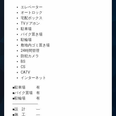
エレベーター
オートロック
宅配ボックス
TVドアホン
駐車場
バイク置き場
駐輪場
敷地内ゴミ置き場
24時間管理
防犯カメラ
BS
CS
CATV
インターネット
■駐車場 有
■バイク置場 有
■駐輪場 有
―――――――
■設 計 ―
■施 工 ―