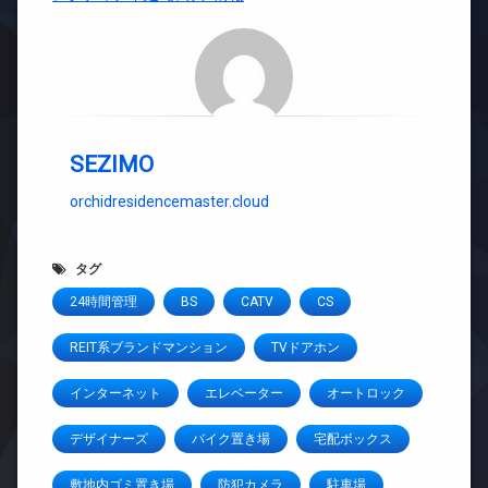
SEZIMO
orchidresidencemaster.cloud
タグ
24時間管理
BS
CATV
CS
REIT系ブランドマンション
TVドアホン
インターネット
エレベーター
オートロック
デザイナーズ
バイク置き場
宅配ボックス
敷地内ゴミ置き場
防犯カメラ
駐車場