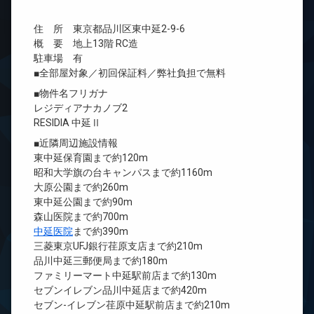
住 所 東京都品川区東中延2-9-6
概 要 地上13階 RC造
駐車場 有
■全部屋対象／初回保証料／弊社負担で無料
■物件名フリガナ
レジディアナカノブ2
RESIDIA 中延Ⅱ
■近隣周辺施設情報
東中延保育園まで約120m
昭和大学旗の台キャンパスまで約1160m
大原公園まで約260m
東中延公園まで約90m
森山医院まで約700m
中延医院
まで約390m
三菱東京UFJ銀行荏原支店まで約210m
品川中延三郵便局まで約180m
ファミリーマート中延駅前店まで約130m
セブンイレブン品川中延店まで約420m
セブン-イレブン荏原中延駅前店まで約210m