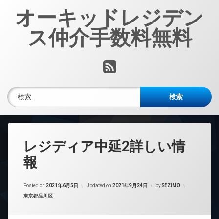
コ
オーキッドレジデン
ン
テ
ス仲介手数料無料
ン
ツ
へ
RSS
ス
キ
ッ
検索:
プ
レジディア中延2詳しい情
報
Posted on
2021年6月5日
Updated on
2021年9月24日
by
SEZIMO
カテゴリー:
東京都品川区