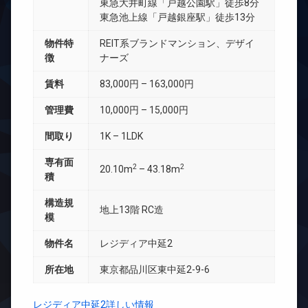
東急大井町線「戸越公園駅」徒歩8分
東急池上線「戸越銀座駅」徒歩13分
物件特
REIT系ブランドマンション、デザイ
徴
ナーズ
賃料
83,000円 – 163,000円
管理費
10,000円 – 15,000円
間取り
1K – 1LDK
専有面
2
2
20.10m
– 43.18m
積
構造規
地上13階 RC造
模
物件名
レジディア中延2
所在地
東京都品川区東中延2-9-6
レジディア中延2詳しい情報