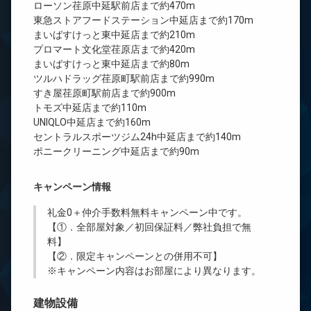
ローソン荏原中延駅前店まで約470m
東急ストアフードステーション中延店まで約170m
まいばすけっと東中延店まで約210m
プロマート文化堂荏原店まで約420m
まいばすけっと東中延店まで約80m
ツルハドラッグ荏原町駅前店まで約990m
すき屋荏原町駅前店まで約900m
トモズ中延店まで約110m
UNIQLO中延店まで約160m
セントラルスポーツジム24h中延店まで約140m
ポニークリーニング中延店まで約90m
キャンペーン情報
礼金0
＋
仲介手数料無料
キャンペーン中です。
【①．全部屋対象／初回保証料／弊社負担で無
料】
【②．限定キャンペーンとの併用不可】
※キャンペーン内容はお部屋により異なります。
建物設備