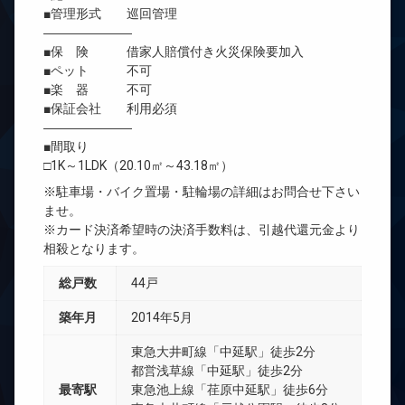
■管理形式 巡回管理
―――――――
■保 険 借家人賠償付き火災保険要加入
■ペット 不可
■楽 器 不可
■保証会社 利用必須
―――――――
■間取り
□1K～1LDK（20.10㎡～43.18㎡）
※駐車場・バイク置場・駐輪場の詳細はお問合せ下さい
ませ。
※カード決済希望時の決済手数料は、引越代還元金より
相殺となります。
総戸数
44戸
築年月
2014年5月
東急大井町線「中延駅」徒歩2分
都営浅草線「中延駅」徒歩2分
最寄駅
東急池上線「荏原中延駅」徒歩6分