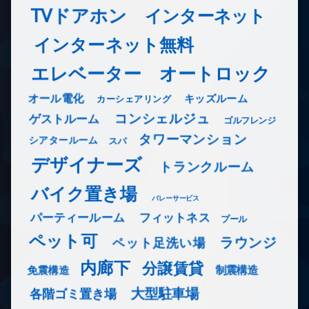
TVドアホン
インターネット
インターネット無料
エレベーター
オートロック
オール電化
キッズルーム
カーシェアリング
コンシェルジュ
ゲストルーム
ゴルフレンジ
タワーマンション
シアタールーム
スパ
デザイナーズ
トランクルーム
バイク置き場
バレーサービス
フィットネス
パーティールーム
プール
ペット可
ラウンジ
ペット足洗い場
内廊下
分譲賃貸
免震構造
制震構造
大型駐車場
各階ゴミ置き場