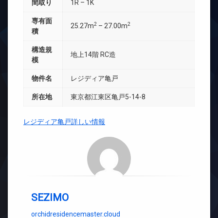
間取り
1R – 1K
専有面
2
2
25.27m
– 27.00m
積
構造規
地上14階 RC造
模
物件名
レジディア亀戸
所在地
東京都江東区亀戸5-14-8
レジディア亀戸詳しい情報
SEZIMO
orchidresidencemaster.cloud