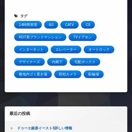
タグ
24時間管理
BS
CATV
CS
REIT系ブランドマンション
TVドアホン
インターネット
エレベーター
オートロック
デザイナーズ
内廊下
宅配ボックス
敷地内ゴミ置き場
防犯カメラ
駐輪場
左サイドバー
最近の投稿
ドゥーエ銀座イースト3詳しい情報