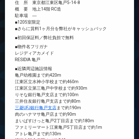
住 所 東京都江東区亀戸5-14-8
概 要 地上14階 RC造
駐車場 ―
■1205室限定
■さらに賃料1ヶ月分を弊社がキャッシュバック
■初回保証料／弊社負担で無料
■物件名フリガナ
レジディアカメイド
RESIDIA 亀戸
■近隣周辺施設情報
亀戸幼稚園まで約420m
江東区立水神小学校まで約460m
江東区立第三亀戸中学校まで約930m
りそな銀行亀戸支店まで約100m
三井住友銀行亀戸支店まで約80m
三菱UFJ銀行亀戸支店
まで約190m
肉のハナマサ亀戸店まで約90m
まいばすけっと亀戸2丁目店まで約180m
ファミリーマート江東亀戸5丁目店まで約1m
アトレ亀戸まで約130m