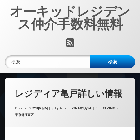
コ
オーキッドレジデン
ン
テ
ス仲介手数料無料
ン
ツ
へ
RSS
ス
キ
ッ
検索:
プ
レジディア亀戸詳しい情報
Posted on
2021年6月5日
Updated on
2021年9月24日
by
SEZIMO
カテゴリー:
東京都江東区