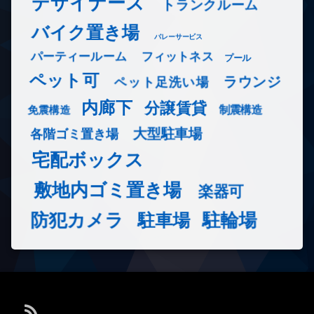
デザイナーズ
トランクルーム
バイク置き場
バレーサービス
フィットネス
パーティールーム
プール
ペット可
ラウンジ
ペット足洗い場
内廊下
分譲賃貸
免震構造
制震構造
大型駐車場
各階ゴミ置き場
宅配ボックス
敷地内ゴミ置き場
楽器可
防犯カメラ
駐輪場
駐車場