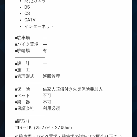
防犯カメラ
BS
CS
CATV
インターネット
■駐車場 ―
■バイク置場 ―
■駐輪場 有
―――――――
■設 計 ―
■施 工 ―
■管理形式 巡回管理
―――――――
■保 険 借家人賠償付き火災保険要加入
■ペット 不可
■楽 器 不可
■保証会社 利用必須
―――――――
■間取り
□1R～1K（25.27㎡～27.00㎡）
※駐車場・バイク置場・駐輪場の詳細はお問合せ下さい