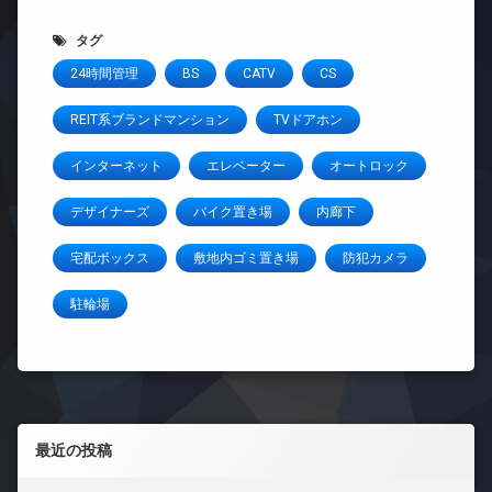
タグ
24時間管理
BS
CATV
CS
REIT系ブランドマンション
TVドアホン
インターネット
エレベーター
オートロック
デザイナーズ
バイク置き場
内廊下
宅配ボックス
敷地内ゴミ置き場
防犯カメラ
駐輪場
左サイドバー
最近の投稿