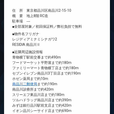
住 所 東京都品川区南品川2-15-10
概 要 地上8階 RC造
駐車場 ―
■全部屋対象／初回保証料／弊社負担で無料
■物件名フリガナ
レジディアミナミシナガワ2
RESIDIA 南品川Ⅱ
■近隣周辺施設情報
青物横丁駅前交番まで約490m
フードマーケット平野屋まで約180m
ファミリーマート青物横丁店まで約180m
セブンイレブン南品川3丁目店まで約190m
ホゼン薬局まで約10m
南品川二郵便局
まで約190m
南品川診療所まで約420m
スリーエフ東品川店まで約180m
ツルハドラッグ南品川店まで約390m
みずほ銀行品川駅前支店まで約420m
イオン品川シーサイド店まで約690m