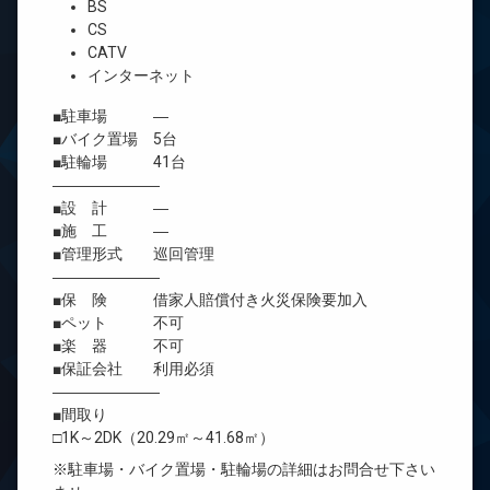
BS
CS
CATV
インターネット
■駐車場 ―
■バイク置場 5台
■駐輪場 41台
―――――――
■設 計 ―
■施 工 ―
■管理形式 巡回管理
―――――――
■保 険 借家人賠償付き火災保険要加入
■ペット 不可
■楽 器 不可
■保証会社 利用必須
―――――――
■間取り
□1K～2DK（20.29㎡～41.68㎡）
※駐車場・バイク置場・駐輪場の詳細はお問合せ下さい