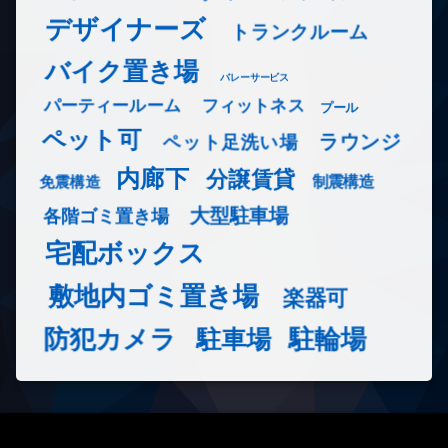
デザイナーズ
トランクルーム
バイク置き場
バレーサービス
フィットネス
パーティールーム
プール
ペット可
ラウンジ
ペット足洗い場
内廊下
分譲賃貸
免震構造
制震構造
大型駐車場
各階ゴミ置き場
宅配ボックス
敷地内ゴミ置き場
楽器可
防犯カメラ
駐輪場
駐車場