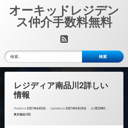
コ
オーキッドレジデン
ン
テ
ス仲介手数料無料
ン
ツ
へ
RSS
ス
キ
ッ
検索:
プ
レジディア南品川2詳しい
情報
Posted on
2021年6月5日
Updated on
2021年9月24日
by
SEZIMO
カテゴリー:
東京都品川区