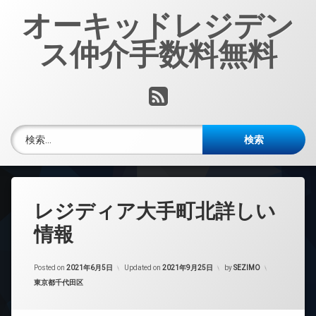
コ
オーキッドレジデン
ン
テ
ス仲介手数料無料
ン
ツ
へ
RSS
ス
キ
ッ
検索:
プ
レジディア大手町北詳しい
情報
Posted on
2021年6月5日
Updated on
2021年9月25日
by
SEZIMO
カテゴリー:
東京都千代田区