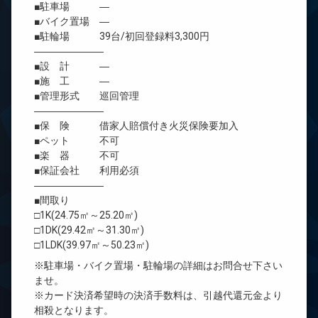
■駐車場 ―
■バイク置場 ―
■駐輪場 39台/初回登録料3,300円
―――――――
■設 計 ―
■施 工 ―
■管理形式 巡回管理
―――――――
■保 険 借家人賠償付き火災保険要加入
■ペット 不可
■楽 器 不可
■保証会社 利用必須
―――――――
■間取り
□1K(24.75㎡～25.20㎡)
□1DK(29.42㎡～31.30㎡)
□1LDK(39.97㎡～50.23㎡)
※駐車場・バイク置場・駐輪場の詳細はお問合せ下さい
ませ。
※カード決済希望時の決済手数料は、引越代還元金より
相殺となります。