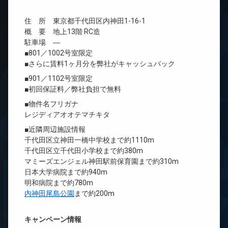
住 所 東京都千代田区内神田1-16-1
概 要 地上13階 RC造
駐車場 ―
■801／1002号室限定
■さらに賃料1ヶ月分を弊社がキャッシュバック
■901／1102号室限定
■初回保証料／弊社負担で無料
■物件名フリガナ
レジディアオオテマチキタ
■近隣周辺施設情報
千代田区立神田一橋中学校まで約1110m
千代田区立千代田小学校まで約380m
マミーズエンジェル神田駅前保育園まで約310m
日本大学病院まで約940m
明和病院まで約780m
内神田尾島公園
まで約200m
キャンペーン情報