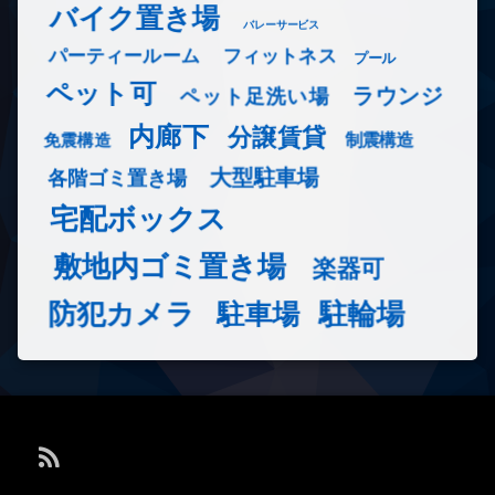
バイク置き場
バレーサービス
フィットネス
パーティールーム
プール
ペット可
ラウンジ
ペット足洗い場
内廊下
分譲賃貸
免震構造
制震構造
大型駐車場
各階ゴミ置き場
宅配ボックス
敷地内ゴミ置き場
楽器可
防犯カメラ
駐輪場
駐車場
RSS