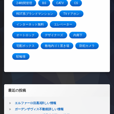
24時間管理
BS
CATV
CS
REIT系ブランドマンション
TVドアホン
インターネット無料
エレベーター
オートロック
デザイナーズ
内廊下
宅配ボックス
敷地内ゴミ置き場
防犯カメラ
駐輪場
左サイドバー
最近の投稿
エルファーロ目黒3詳しい情報
ガーデンザヴィス不動前詳しい情報