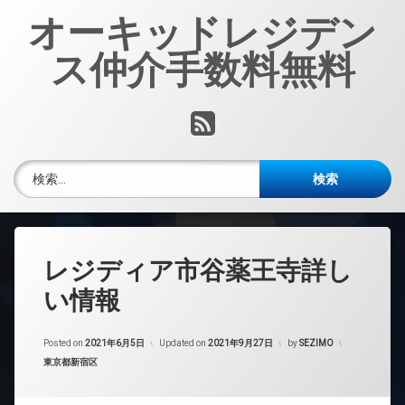
コ
オーキッドレジデン
ン
テ
ス仲介手数料無料
ン
ツ
へ
RSS
ス
キ
ッ
検索:
プ
レジディア市谷薬王寺詳し
い情報
Posted on
2021年6月5日
Updated on
2021年9月27日
by
SEZIMO
カテゴリー:
東京都新宿区