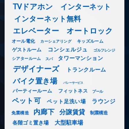
TVドアホン
インターネット
インターネット無料
エレベーター
オートロック
オール電化
キッズルーム
カーシェアリング
コンシェルジュ
ゲストルーム
ゴルフレンジ
タワーマンション
シアタールーム
スパ
デザイナーズ
トランクルーム
バイク置き場
バレーサービス
フィットネス
パーティールーム
プール
ペット可
ラウンジ
ペット足洗い場
内廊下
分譲賃貸
免震構造
制震構造
大型駐車場
各階ゴミ置き場