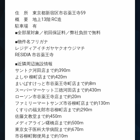
住 所 東京都新宿区市谷薬王寺59
概 要 地上13階 RC造
駐車場 有
■全部屋対象／初回保証料／弊社負担で無料
■物件名フリガナ
レジディアイチガヤヤクオウジマチ
RESIDIA 市谷薬王寺
■近隣周辺施設情報
サントク河田店まで約390m
よしや 柳町店まで約420m
まいばすけっと市谷薬王寺町店まで約8m
スーパーマーケット三徳河田店まで約430m
ローソン市谷薬王寺店まで約20m
ファミリーマートサンズ市谷柳町店まで約130m
くすりの福太郎市谷柳町店まで約290m
佐藤文教堂まで約450m
メディアライン曙橋店まで約500m
東京女子医科大学病院まで約670m
市谷柳町郵便局まで約10m