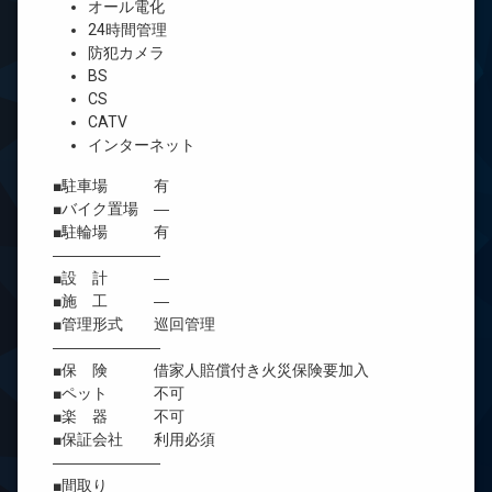
オール電化
24時間管理
防犯カメラ
BS
CS
CATV
インターネット
■駐車場 有
■バイク置場 ―
■駐輪場 有
―――――――
■設 計 ―
■施 工 ―
■管理形式 巡回管理
―――――――
■保 険 借家人賠償付き火災保険要加入
■ペット 不可
■楽 器 不可
■保証会社 利用必須
―――――――
■間取り