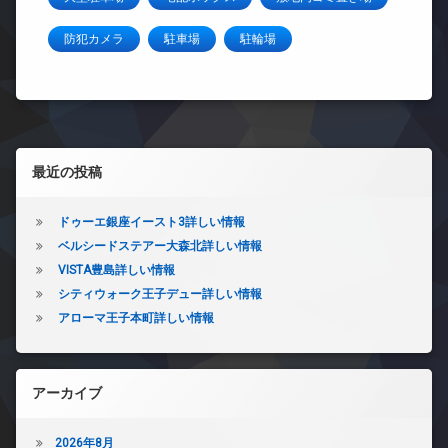
防犯カメラ
駐車場
駐輪場
左サイドバー
最近の投稿
ドゥーエ銀座イースト3詳しい情報
ベルシードステアー大森北詳しい情報
VISTA豊島詳しい情報
シティウォーク王子デュー詳しい情報
アローマ王子本町詳しい情報
アーカイブ
2026年8月