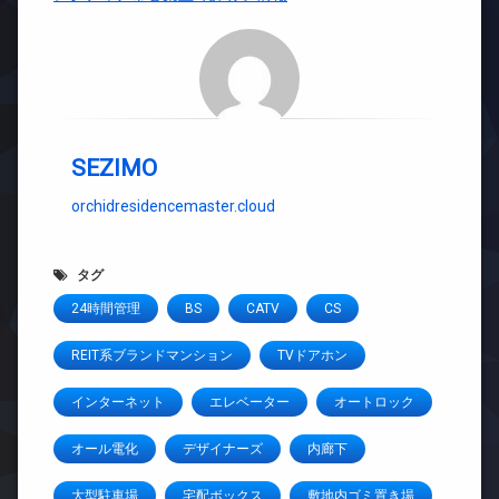
SEZIMO
orchidresidencemaster.cloud
タグ
24時間管理
BS
CATV
CS
REIT系ブランドマンション
TVドアホン
インターネット
エレベーター
オートロック
オール電化
デザイナーズ
内廊下
大型駐車場
宅配ボックス
敷地内ゴミ置き場