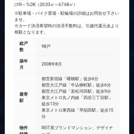
□1R～1LDK（20.03㎡～67.68㎡）
※駐車場・バイク置場・駐輪場の詳細はお問合せ下さい
ませ。
※カード決済希望時の決済手数料は、引越代還元金より
相殺となります。
総戸
98戸
数
築年
2008年8月
月
都営新宿線「曙橋駅」徒歩6分
都営大江戸線「牛込柳町駅」徒歩6分
都営大江戸線「若松河田駅」徒歩9分
最寄
東京メトロ丸ノ内線「四谷三丁目駅」
駅
徒歩13分
東京メトロ東西線「早稲田駅」徒歩15
分
物件
REIT系ブランドマンション、デザイナ