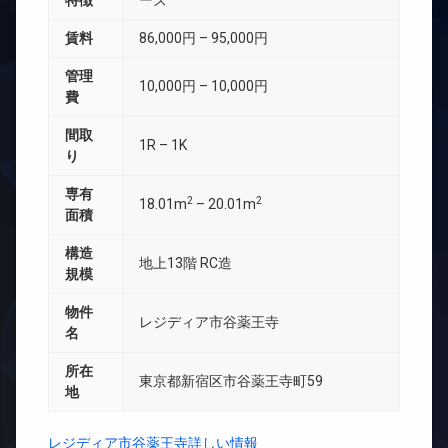
特徴
ーズ
賃料
86,000円 – 95,000円
管理
10,000円 – 10,000円
費
間取
1R – 1K
り
専有
2
2
18.01m
– 20.01m
面積
構造
地上13階 RC造
規模
物件
レジディア市谷薬王寺
名
所在
東京都新宿区市谷薬王寺町59
地
レジディア市谷薬王寺詳しい情報