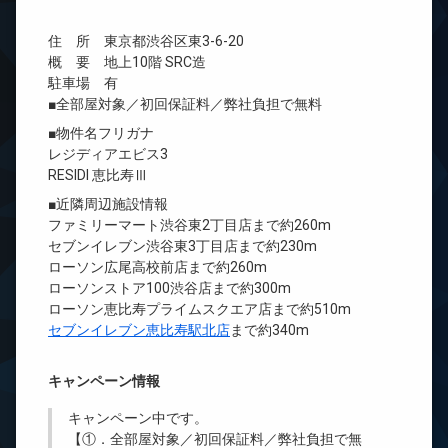
住 所 東京都渋谷区東3-6-20
概 要 地上10階 SRC造
駐車場 有
■全部屋対象／初回保証料／弊社負担で無料
■物件名フリガナ
レジディアエビス3
RESIDI 恵比寿Ⅲ
■近隣周辺施設情報
ファミリーマート渋谷東2丁目店まで約260m
セブンイレブン渋谷東3丁目店まで約230m
ローソン広尾高校前店まで約260m
ローソンストア100渋谷店まで約300m
ローソン恵比寿プライムスクエア店まで約510m
セブンイレブン恵比寿駅北店
まで約340m
キャンペーン情報
キャンペーン中です。
【①．全部屋対象／初回保証料／弊社負担で無