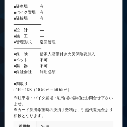
■駐車場 有
■バイク置場 有
■駐輪場 有
―――――――
■設 計 ―
■施 工 ―
■管理形式 巡回管理
―――――――
■保 険 借家人賠償付き火災保険要加入
■ペット 不可
■楽 器 不可
■保証会社 利用必須
―――――――
■間取り
□1R～1DK（18.50㎡～58.65㎡）
※駐車場・バイク置場・駐輪場の詳細はお問合せ下さい
ませ。
※カード決済希望時の決済手数料は、引越代還元金より
相殺となります。
総戸数
26戸