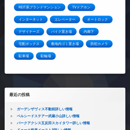
REIT系ブランドマンション
TVドアホン
インターネット
エレベーター
オートロック
デザイナーズ
バイク置き場
内廊下
宅配ボックス
敷地内ゴミ置き場
防犯カメラ
駐車場
駐輪場
左サイドバー
最近の投稿
ガーデンザヴィス不動前詳しい情報
ベルシードステアー武蔵小山詳しい情報
パークアクシス五反田スカイタワー詳しい情報
ドゥーエ銀座イースト3詳しい情報