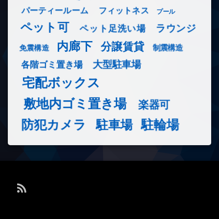
フィットネス
パーティールーム
プール
ペット可
ラウンジ
ペット足洗い場
内廊下
分譲賃貸
免震構造
制震構造
大型駐車場
各階ゴミ置き場
宅配ボックス
敷地内ゴミ置き場
楽器可
防犯カメラ
駐輪場
駐車場
RSS