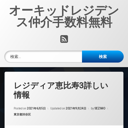
コ
オーキッドレジデン
ン
テ
ス仲介手数料無料
ン
ツ
へ
RSS
ス
キ
ッ
検索:
プ
レジディア恵比寿3詳しい
情報
Posted on
2021年6月5日
Updated on
2021年9月24日
by
SEZIMO
カテゴリー:
東京都渋谷区