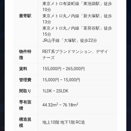
東京メトロ有楽町線「東池袋駅」徒歩
10分
最寄駅
東京メトロ丸ノ内線「新大塚駅」徒歩
13分
東京メトロ丸ノ内線「茗荷谷駅」徒歩
15分
JR山手線「大塚駅」徒歩22分
物件特
REIT系ブランドマンション、デザイ
徴
ナーズ
賃料
155,000円 – 265,000円
管理費
15,000円 – 15,000円
間取り
1LDK – 2SLDK
専有面
2
2
44.32m
– 76.18m
積
構造規
地上10階 地下1階 RC造
模