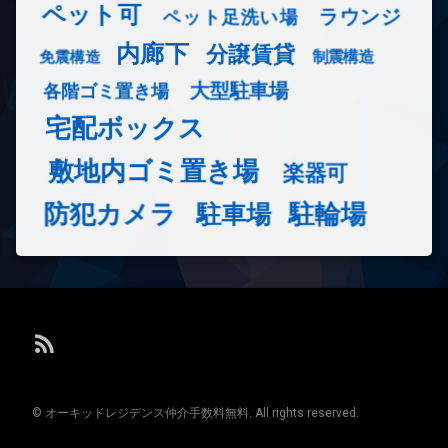
ペット可
ラウンジ
ペット足洗い場
内廊下
分譲賃貸
免震構造
制震構造
大型駐車場
各階ゴミ置き場
宅配ボックス
敷地内ゴミ置き場
楽器可
防犯カメラ
駐輪場
駐車場
RSS
© オーキッドレジデンス仲介手数料無料. All rights reserved.