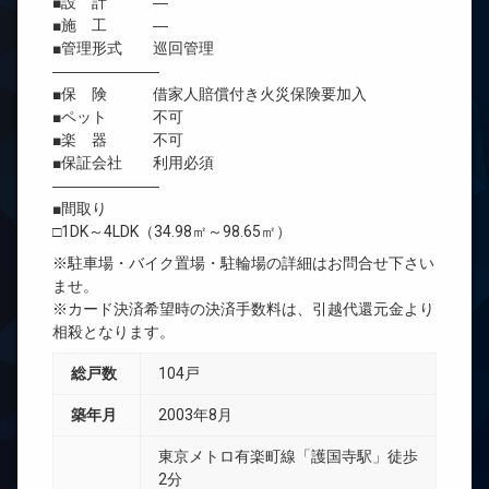
■設 計 ―
■施 工 ―
■管理形式 巡回管理
―――――――
■保 険 借家人賠償付き火災保険要加入
■ペット 不可
■楽 器 不可
■保証会社 利用必須
―――――――
■間取り
□1DK～4LDK（34.98㎡～98.65㎡）
※駐車場・バイク置場・駐輪場の詳細はお問合せ下さい
ませ。
※カード決済希望時の決済手数料は、引越代還元金より
相殺となります。
総戸数
104戸
築年月
2003年8月
東京メトロ有楽町線「護国寺駅」徒歩
2分