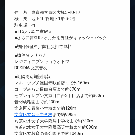
住 所 東京都文京区大塚5-40-17
概 要 地上10階 地下1階 RC造
駐車場 有
■115／705号室限定
■さらに賃料0.5ヶ月分を弊社がキャッシュバック
■初回保証料／弊社負担で無料
■物件名フリガナ
レジディアブンキョウオトワ
RESIDIA 文京音羽
■近隣周辺施設情報
マルエツプチ護国寺駅前店まで約160m
コープみらい目白台店まで約670m
セブンイレブン文京目白台2丁目店まで約300m
音羽幼稚園まで約230m
文京区立青柳小学校まで約120m
文京区立音羽中学校
まで約990m
お茶の水女子大学附属中学校まで約730m
お茶の水女子大学附属高等学校まで約890m
文京区立教育の森公園まで約1040m