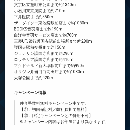
文京区立窪町東公園まで約1340m
小石川東京病院まで約710m
平井医院まで約550m
ザ・ダイソー東池袋駅前店まで約1080m
BOOKS音羽店まで約190m
白洋舎音羽サービス店まで約700m
三菱UFJ銀行護国寺駅前出張所まで約280m
護国寺駅前交番まで約150m
ジョナサン護国寺店まで約290m
ロッテリア護国寺店まで約410m
マクドナルド新大塚駅前店まで約990m
オリジン弁当目白高田店まで約1030m
大塚公園まで約920m
キャンペーン情報
仲介手数料無料
キャンペーン中です。
【①．初回保証料／弊社負担で無料】
【②．限定キャンペーンとの併用不可】
※キャンペーン内容はお部屋により異なります。