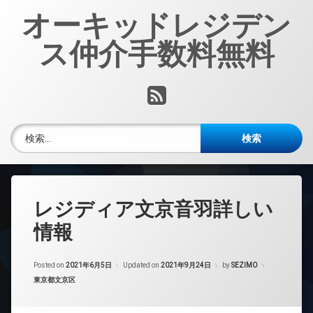
コ
オーキッドレジデン
ン
テ
ス仲介手数料無料
ン
ツ
へ
RSS
ス
キ
ッ
検索:
プ
レジディア文京音羽詳しい
情報
Posted on
2021年6月5日
Updated on
2021年9月24日
by
SEZIMO
カテゴリー:
東京都文京区