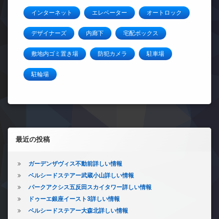
インターネット
エレベーター
オートロック
デザイナーズ
内廊下
宅配ボックス
敷地内ゴミ置き場
防犯カメラ
駐車場
駐輪場
左サイドバー
最近の投稿
ガーデンザヴィス不動前詳しい情報
ベルシードステアー武蔵小山詳しい情報
パークアクシス五反田スカイタワー詳しい情報
ドゥーエ銀座イースト3詳しい情報
ベルシードステアー大森北詳しい情報