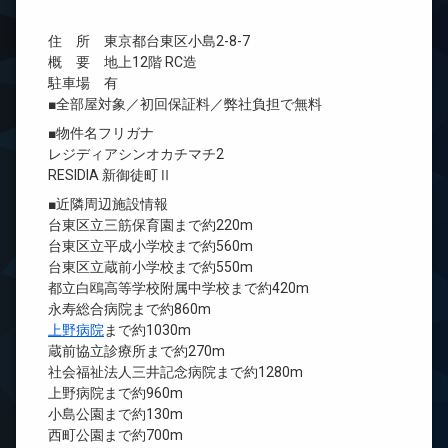
住 所 東京都台東区小島2-8-7
概 要 地上12階 RC造
駐車場 有
■全部屋対象／初回保証料／弊社負担で無料
■物件名フリガナ
レジディアシンオカチマチ2
RESIDIA 新御徒町Ⅱ
■近隣周辺施設情報
台東区立三筋保育園まで約220m
台東区立平成小学校まで約560m
台東区立蔵前小学校まで約550m
都立白鴎高等学校附属中学校まで約420m
永寿総合病院まで約860m
上野病院
まで約1030m
蔵前協立診療所まで約270m
社会福祉法人三井記念病院まで約1280m
上野病院まで約960m
小島公園まで約130m
西町公園まで約700m