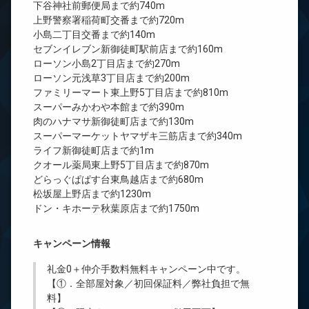
下谷神社前郵便局まで約740m
上野警察署稲荷町交番まで約720m
小島二丁目交番まで約140m
セブンイレブン新御徒町駅前店まで約160m
ローソン小島2丁目店まで約270m
ローソン元浅草3丁目店まで約200m
ファミリーマート東上野5丁目店まで約810m
スーパーみかわや本館まで約390m
肉のハナマサ新御徒町店まで約130m
スーパーマーケットヤマザキ三筋店まで約340m
ライフ新御徒町店まで約1m
クオール薬局東上野5丁目店まで約870m
どらっぐぱぱす台東鳥越店まで約680m
松坂屋上野店まで約1230m
ドン・キホーテ秋葉原店まで約1750m
キャンペーン情報
礼金0
＋
仲介手数料無料
キャンペーン中です。
【①．全部屋対象／初回保証料／弊社負担で無
料】