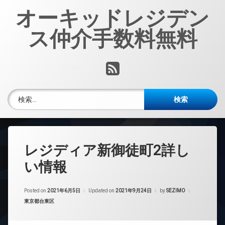
コ
オーキッドレジデン
ン
テ
ス仲介手数料無料
ン
ツ
へ
RSS
ス
キ
ッ
検索:
プ
レジディア新御徒町2詳し
い情報
Posted on
2021年6月5日
Updated on
2021年9月24日
by
SEZIMO
カテゴリー:
東京都台東区