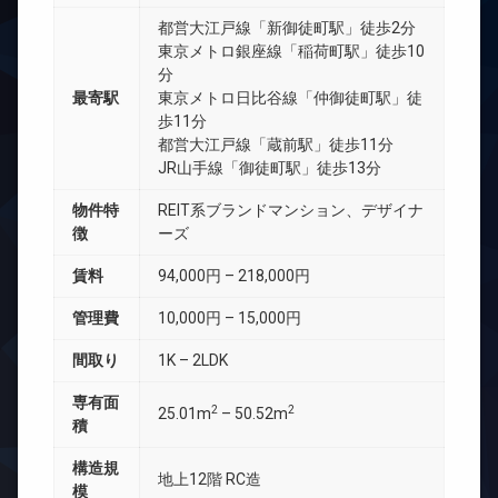
都営大江戸線「新御徒町駅」徒歩2分
東京メトロ銀座線「稲荷町駅」徒歩10
分
最寄駅
東京メトロ日比谷線「仲御徒町駅」徒
歩11分
都営大江戸線「蔵前駅」徒歩11分
JR山手線「御徒町駅」徒歩13分
物件特
REIT系ブランドマンション、デザイナ
徴
ーズ
賃料
94,000円 – 218,000円
管理費
10,000円 – 15,000円
間取り
1K – 2LDK
専有面
2
2
25.01m
– 50.52m
積
構造規
地上12階 RC造
模