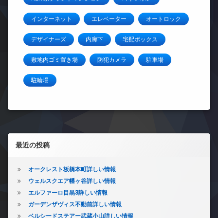
インターネット
エレベーター
オートロック
デザイナーズ
内廊下
宅配ボックス
敷地内ゴミ置き場
防犯カメラ
駐車場
駐輪場
左サイドバー
最近の投稿
オークレスト板橋本町詳しい情報
ウェルスクエア幡ヶ谷詳しい情報
エルファーロ目黒3詳しい情報
ガーデンザヴィス不動前詳しい情報
ベルシードステアー武蔵小山詳しい情報