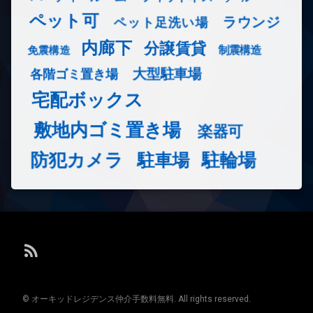
ペット可
ラウンジ
ペット足洗い場
内廊下
分譲賃貸
免震構造
制震構造
大型駐車場
各階ゴミ置き場
宅配ボックス
敷地内ゴミ置き場
楽器可
防犯カメラ
駐輪場
駐車場
RSS
© オーキッドレジデンス仲介手数料無料. All rights reserved.