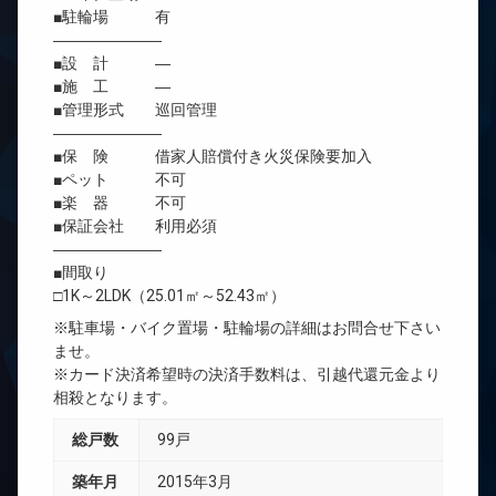
■駐輪場 有
―――――――
■設 計 ―
■施 工 ―
■管理形式 巡回管理
―――――――
■保 険 借家人賠償付き火災保険要加入
■ペット 不可
■楽 器 不可
■保証会社 利用必須
―――――――
■間取り
□1K～2LDK（25.01㎡～52.43㎡）
※駐車場・バイク置場・駐輪場の詳細はお問合せ下さい
ませ。
※カード決済希望時の決済手数料は、引越代還元金より
相殺となります。
総戸数
99戸
築年月
2015年3月