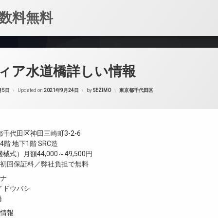
数料無料
ィア水道橋詳しい情報
カテゴリー:
月5日
Updated on
2021年9月24日
by
SEZIMO
東京都千代田区
千代田区神田三崎町3-2-6
階 地下1階 SRC造
式）月額44,000～49,500円
／初回保証料／弊社負担で無料
ガナ
イドウバシ
橋
設情報