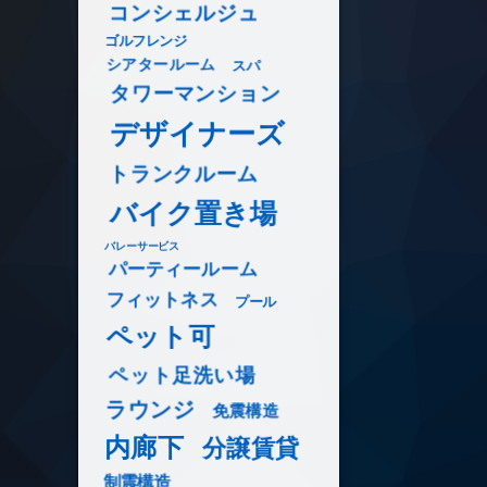
コンシェルジュ
ゴルフレンジ
シアタールーム
スパ
タワーマンション
デザイナーズ
トランクルーム
バイク置き場
バレーサービス
パーティールーム
フィットネス
プール
ペット可
ペット足洗い場
ラウンジ
免震構造
内廊下
分譲賃貸
制震構造