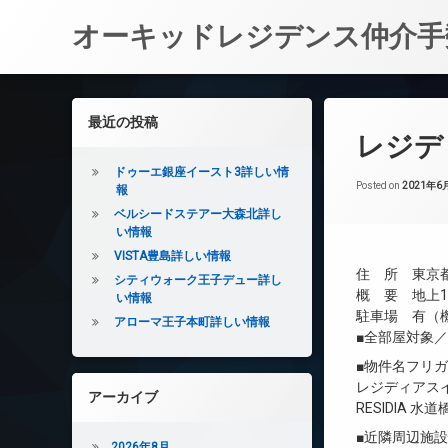
オーキッドレジデンス仲介手
コ
ン
左サイドバー
最近の投稿
テ
レジデ
ン
ツ
ドゥーエ銀座イースト3詳しい情
へ
Posted on
2021年6
報
ス
ベルシードステアー大森北詳し
キ
い情報
ッ
VISTA豊島詳しい情報
プ
住 所 東京都
シティウォーク王子デュー詳し
概 要 地上14
い情報
駐車場 有（機械
アローマ王子本町詳しい情報
■全部屋対象
■物件名フリ
レジディアス
アーカイブ
RESIDIA 水道
■近隣周辺施
2026年8月