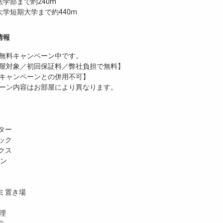
学部まで約240m
学短期大学まで約440m
情報
無料
キャンペーン中です。
屋対象／初回保証料／弊社負担で無料】
キャンペーンとの併用不可】
ーン内容はお部屋により異なります。
ター
ック
クス
ホン
ミ置き場
理