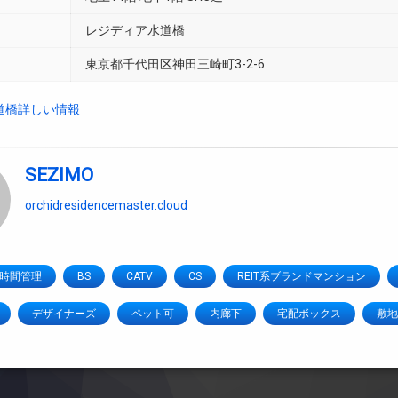
レジディア水道橋
東京都千代田区神田三崎町3-2-6
道橋詳しい情報
SEZIMO
orchidresidencemaster.cloud
4時間管理
BS
CATV
CS
REIT系ブランドマンション
デザイナーズ
ペット可
内廊下
宅配ボックス
敷地