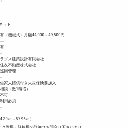
ラ
ネット
機械式）月額44,000～49,500円
 ―
有
―
ラグス建築設計有限会社
住友不動産株式会社
巡回管理
―
家人賠償付き火災保険要加入
談（敷1積増）
不可
利用必須
―
4.39㎡～57.96㎡）
イク置場・駐輪場の詳細はお問合せ下さいませ。