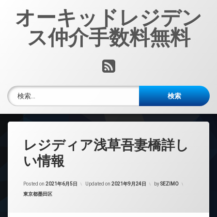
コ
オーキッドレジデン
ン
テ
ス仲介手数料無料
ン
ツ
へ
RSS
ス
キ
ッ
検索:
プ
レジディア浅草吾妻橋詳し
い情報
Posted on
2021年6月5日
Updated on
2021年9月24日
by
SEZIMO
カテゴリー:
東京都墨田区