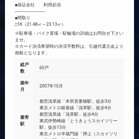
■保証会社 利用必須
―――――――
■間取り
□1K（21.48㎡～23.13㎡）
※駐車場・バイク置場・駐輪場の詳細はお問合せ下さい
ませ。
※カード決済希望時の決済手数料は、引越代還元金より
相殺となります。
総戸
60戸
数
築年
2007年10月
月
都営浅草線「本所吾妻橋駅」徒歩3分
東京メトロ銀座線「浅草駅」徒歩4分
都営浅草線「浅草駅」徒歩4分
最寄
東武伊勢崎線「とうきょうスカイツリー
駅
駅」徒歩13分
東京メトロ半蔵門線「押上（スカイツリ