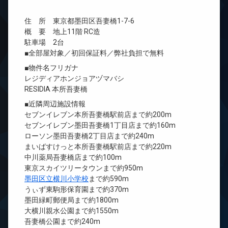
住 所 東京都墨田区吾妻橋1-7-6
概 要 地上11階 RC造
駐車場 2台
■全部屋対象／初回保証料／弊社負担で無料
■物件名フリガナ
レジディアホンジョアヅマバシ
RESIDIA 本所吾妻橋
■近隣周辺施設情報
セブンイレブン本所吾妻橋駅前店まで約200m
セブンイレブン墨田吾妻橋1丁目店まで約160m
ローソン墨田吾妻橋2丁目店まで約240m
まいばすけっと本所吾妻橋駅前店まで約220m
中川薬局吾妻橋店まで約100m
東京スカイツリータウンまで約950m
墨田区立横川小学校
まで約590m
うぃず東駒形保育園まで約370m
墨田緑町郵便局まで約1800m
大横川親水公園まで約1550m
吾妻橋公園まで約240m