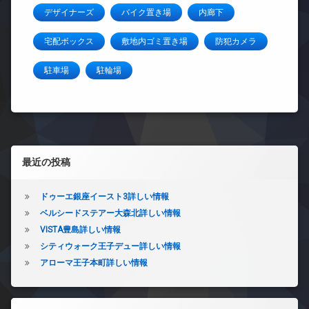
デザイナーズ
バイク置き場
内廊下
宅配ボックス
敷地内ゴミ置き場
防犯カメラ
駐車場
駐輪場
左サイドバー
最近の投稿
ドゥーエ銀座イースト3詳しい情報
ベルシードステアー大森北詳しい情報
VISTA豊島詳しい情報
シティウォーク王子デュー詳しい情報
アローマ王子本町詳しい情報