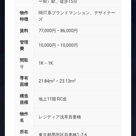
ー前）駅」徒歩15分
物件
REIT系ブランドマンション、デザイナー
特徴
ズ
賃料
77,000円 – 86,000円
管理
10,000円 – 10,000円
費
間取
1K – 1K
り
専有
2
2
21.84m
– 23.13m
面積
構造
地上11階 RC造
規模
物件
レジディア浅草吾妻橋
名
所在
東京都墨田区吾妻橋1-7-6