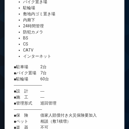
バイク置き場
駐輪場
敷地内ゴミ置き場
内廊下
24時間管理
防犯カメラ
BS
CS
CATV
インターネット
■駐車場 2台
■バイク置場 7台
■駐輪場 60台
―――――――
■設 計 ―
■施 工 ―
■管理形式 巡回管理
―――――――
■保 険 借家人賠償付き火災保険要加入
■ペット 相談（敷1積増）
■楽 器 不可