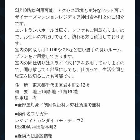
5駅10路線利用可能、アクセス環境も良好なペット可デ
ザイナーズマンションレジディア神田岩本町２のご紹介
です。
エントランスホールは広く、ソファもご用意ありますの
で、お住いの方だけでなく、訪れる方も歓迎しておりま
す。
室内の間取りは１LDKや２Kなど使い勝手の良いルーム
プランをご用意しております。
室内の間仕切りはスライド式ドアを多用しておりますの
で、開け放して１部屋にしても、仕切って、生活空間と
寝室を区切ることも可能です。
住 所 東京都千代田区岩本町2-12-6
概 要 地上13階 地下1階 RC造
駐車場 有
■全部屋対象／初回保証料／弊社負担で無料
■物件名フリガナ
レジディアカンダイワモトチョウ2
RESIDIA 神田岩本町2
■近隣周辺施設情報