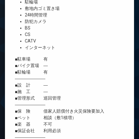
駐輪場
敷地内ゴミ置き場
24時間管理
防犯カメラ
BS
CS
CATV
インターネット
■駐車場 有
■バイク置場 ―
■駐輪場 有
―――――――
■設 計 ―
■施 工 ―
■管理形式 巡回管理
―――――――
■保 険 借家人賠償付き火災保険要加入
■ペット 相談（敷1積増）
■楽 器 不可
■保証会社 利用必須
―――――――