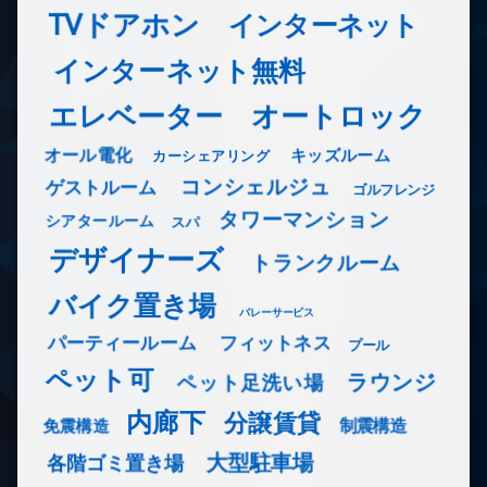
TVドアホン
インターネット
インターネット無料
エレベーター
オートロック
オール電化
キッズルーム
カーシェアリング
コンシェルジュ
ゲストルーム
ゴルフレンジ
タワーマンション
シアタールーム
スパ
デザイナーズ
トランクルーム
バイク置き場
バレーサービス
フィットネス
パーティールーム
プール
ペット可
ラウンジ
ペット足洗い場
内廊下
分譲賃貸
免震構造
制震構造
大型駐車場
各階ゴミ置き場