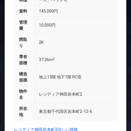
特徴
ーズ、ペット可
賃料
145,000円
管理
10,000円
費
間取
2K
り
専有
2
37.26m
面積
構造
地上13階 地下1階 RC造
規模
物件
レジディア神田岩本町2
名
所在
東京都千代田区岩本町2-12-6
地
レジディア神田岩本町2詳しい情報