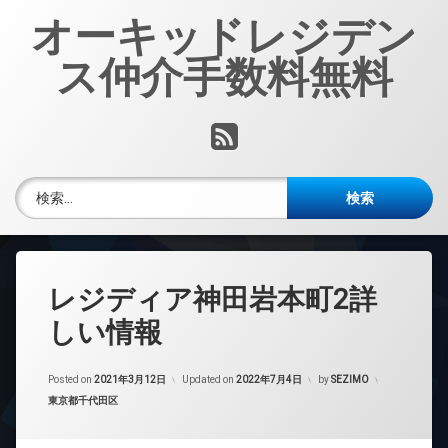
コ
オーキッドレジデン
ン
テ
ス仲介手数料無料
ン
ツ
へ
RSS
ス
キ
ッ
検索:
プ
レジディア神田岩本町2詳
しい情報
Posted on
2021年3月12日
Updated on
2022年7月4日
by
SEZIMO
カテゴリー:
東京都千代田区