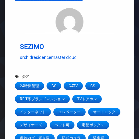
SEZIMO
orchidresidencemaster.cloud
タグ
24時間管理
BS
CATV
CS
REIT系ブランドマンション
TVドアホン
インターネット
エレベーター
オートロック
デザイナーズ
ペット可
宅配ボックス
敷地内ゴミ置き場
防犯カメラ
駐車場