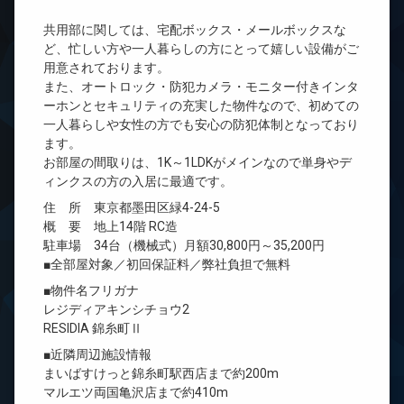
共用部に関しては、宅配ボックス・メールボックスな
ど、忙しい方や一人暮らしの方にとって嬉しい設備がご
用意されております。
また、オートロック・防犯カメラ・モニター付きインタ
ーホンとセキュリティの充実した物件なので、初めての
一人暮らしや女性の方でも安心の防犯体制となっており
ます。
お部屋の間取りは、1K～1LDKがメインなので単身やデ
ィンクスの方の入居に最適です。
住 所 東京都墨田区緑4-24-5
概 要 地上14階 RC造
駐車場 34台（機械式）月額30,800円～35,200円
■全部屋対象／初回保証料／弊社負担で無料
■物件名フリガナ
レジディアキンシチョウ2
RESIDIA 錦糸町Ⅱ
■近隣周辺施設情報
まいばすけっと錦糸町駅西店まで約200m
マルエツ両国亀沢店まで約410m