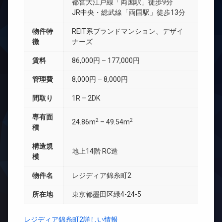
都営大江戸線「両国駅」徒歩9分
JR中央・総武線「両国駅」徒歩13分
物件特
REIT系ブランドマンション、デザイ
徴
ナーズ
賃料
86,000円 – 177,000円
管理費
8,000円 – 8,000円
間取り
1R – 2DK
専有面
2
2
24.86m
– 49.54m
積
構造規
地上14階 RC造
模
物件名
レジディア錦糸町2
所在地
東京都墨田区緑4-24-5
レジディア錦糸町2詳しい情報