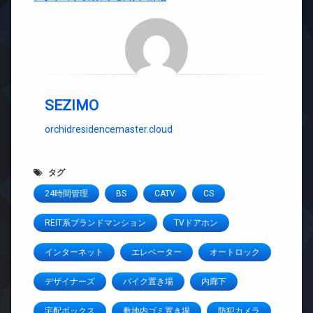
SEZIMO
orchidresidencemaster.cloud
タグ
24時間管理
BS
CATV
CS
REIT系ブランドマンション
TVドアホン
インターネット
エレベーター
オートロック
デザイナーズ
バイク置き場
内廊下
宅配ボックス
敷地内ゴミ置き場
防犯カメラ