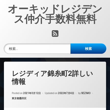
コ
オーキッドレジデン
ン
テ
ス仲介手数料無料
ン
ツ
へ
RSS
ス
キ
ッ
検索:
プ
レジディア錦糸町2詳しい
情報
Posted on
2021年3月12日
Updated on
2022年7月4日
by
SEZIMO
カテゴリー:
東京都墨田区