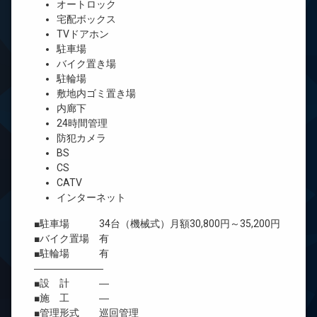
オートロック
宅配ボックス
TVドアホン
駐車場
バイク置き場
駐輪場
敷地内ゴミ置き場
内廊下
24時間管理
防犯カメラ
BS
CS
CATV
インターネット
■駐車場 34台（機械式）月額30,800円～35,200円
■バイク置場 有
■駐輪場 有
―――――――
■設 計 ―
■施 工 ―
■管理形式 巡回管理