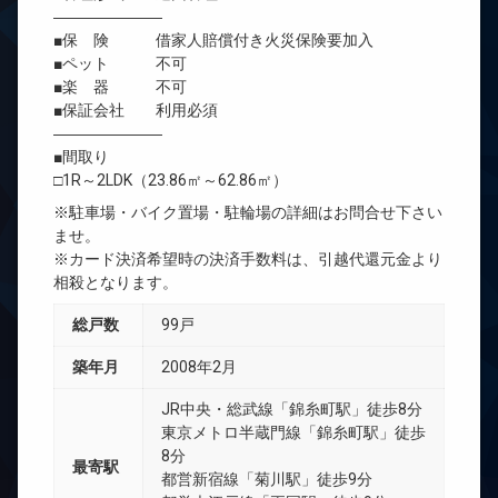
―――――――
■保 険 借家人賠償付き火災保険要加入
■ペット 不可
■楽 器 不可
■保証会社 利用必須
―――――――
■間取り
□1R～2LDK（23.86㎡～62.86㎡）
※駐車場・バイク置場・駐輪場の詳細はお問合せ下さい
ませ。
※カード決済希望時の決済手数料は、引越代還元金より
相殺となります。
総戸数
99戸
築年月
2008年2月
JR中央・総武線「錦糸町駅」徒歩8分
東京メトロ半蔵門線「錦糸町駅」徒歩
8分
最寄駅
都営新宿線「菊川駅」徒歩9分