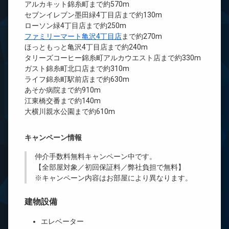
アルカキット錦糸町まで約570m
セブンイレブン墨田緑4丁目店まで約130m
ローソン緑4丁目店まで約250m
ファミリーマート亀沢4丁目店
まで約270m
ほっともっと亀沢4丁目店まで約240m
タリーズコーヒー錦糸町アルカウエスト店まで約330m
ガスト錦糸町北口店まで約310m
ライフ錦糸町駅前店まで約630m
あそか病院まで約910m
江東橋交番まで約140m
大横川親水公園まで約610m
キャンペーン情報
仲介手数料無料
キャンペーン中です。
【全部屋対象／初回保証料／弊社負担で無料】
※キャンペーン内容はお部屋により異なります。
建物設備
エレベーター