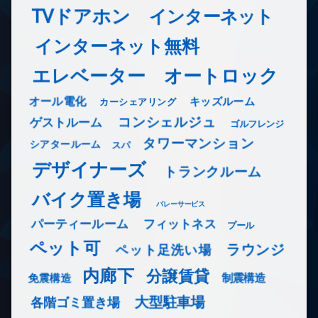
TVドアホン
インターネット
インターネット無料
エレベーター
オートロック
オール電化
キッズルーム
カーシェアリング
コンシェルジュ
ゲストルーム
ゴルフレンジ
タワーマンション
シアタールーム
スパ
デザイナーズ
トランクルーム
バイク置き場
バレーサービス
フィットネス
パーティールーム
プール
ペット可
ラウンジ
ペット足洗い場
内廊下
分譲賃貸
免震構造
制震構造
大型駐車場
各階ゴミ置き場