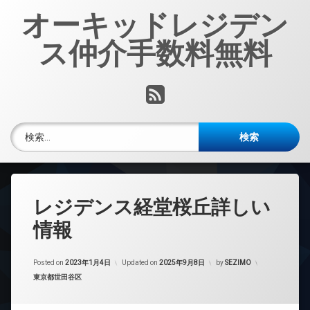
コ
オーキッドレジデン
ン
テ
ス仲介手数料無料
ン
ツ
へ
RSS
ス
キ
ッ
検索:
プ
レジデンス経堂桜丘詳しい
情報
Posted on
2023年1月4日
Updated on
2025年9月8日
by
SEZIMO
カテゴリー:
東京都世田谷区