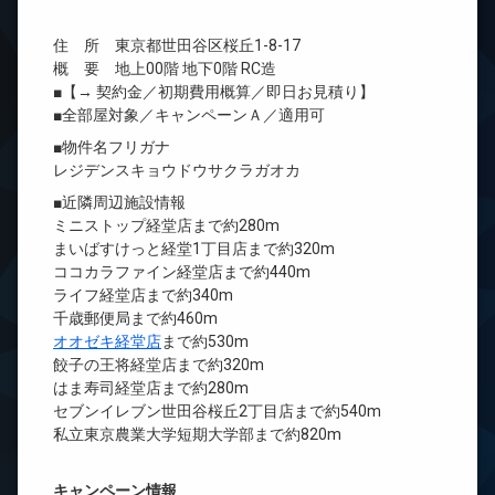
住 所 東京都世田谷区桜丘1-8-17
概 要 地上00階 地下0階 RC造
■【→ 契約金／初期費用概算／即日お見積り】
■全部屋対象／キャンペーンＡ／適用可
■物件名フリガナ
レジデンスキョウドウサクラガオカ
■近隣周辺施設情報
ミニストップ経堂店まで約280m
まいばすけっと経堂1丁目店まで約320m
ココカラファイン経堂店まで約440m
ライフ経堂店まで約340m
千歳郵便局まで約460m
オオゼキ経堂店
まで約530m
餃子の王将経堂店まで約320m
はま寿司経堂店まで約280m
セブンイレブン世田谷桜丘2丁目店まで約540m
私立東京農業大学短期大学部まで約820m
キャンペーン情報