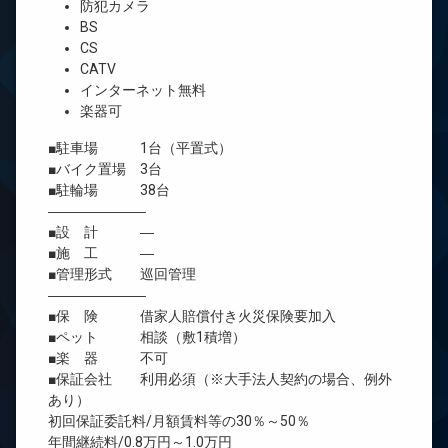
防犯カメラ
BS
CS
CATV
インターネット無料
楽器可
■駐車場 1台（平置式）
■バイク置場 3台
■駐輪場 38台
―――――――
■設 計 ―
■施 工 ―
■管理形式 巡回管理
―――――――
■保 険 借家人賠償付き火災保険要加入
■ペット 相談（敷1積増）
■楽 器 不可
■保証会社 利用必須（※大手法人契約の場合、例外
あり）
初回保証委託料/月額賃料等の30％～50％
年間継続料/0.8万円～1.0万円