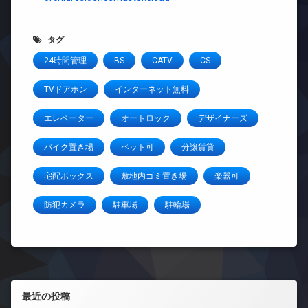
タグ
24時間管理
BS
CATV
CS
TVドアホン
インターネット無料
エレベーター
オートロック
デザイナーズ
バイク置き場
ペット可
分譲賃貸
宅配ボックス
敷地内ゴミ置き場
楽器可
防犯カメラ
駐車場
駐輪場
左サイドバー
最近の投稿