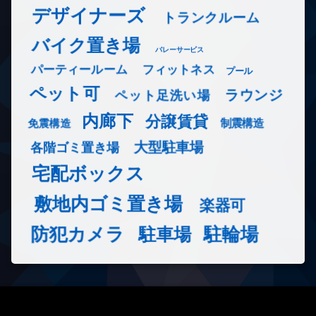
デザイナーズ
トランクルーム
バイク置き場
バレーサービス
フィットネス
パーティールーム
プール
ペット可
ラウンジ
ペット足洗い場
内廊下
分譲賃貸
免震構造
制震構造
大型駐車場
各階ゴミ置き場
宅配ボックス
敷地内ゴミ置き場
楽器可
防犯カメラ
駐輪場
駐車場