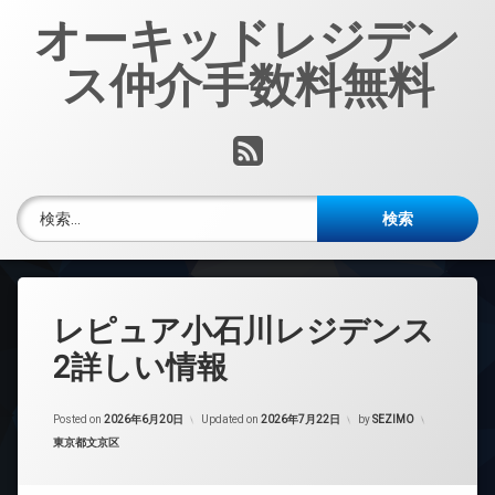
コ
オーキッドレジデン
ン
テ
ス仲介手数料無料
ン
ツ
へ
RSS
ス
キ
ッ
検索:
プ
レピュア小石川レジデンス
2詳しい情報
Posted on
2026年6月20日
Updated on
2026年7月22日
by
SEZIMO
カテゴリー:
東京都文京区