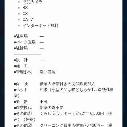
防犯カメラ
BS
CS
CATV
インターネット無料
■駐車場 ―
■バイク置場 ―
■駐輪場 ―
―――――――
■設 計 ―
■施 工 ―
■管理形式 巡回管理
―――――――
■保 険 借家人賠償付き火災保険要加入
■ペット 相談（小型犬又は猫どちらか1匹迄/敷1積
増）
■楽 器 不可
■鍵交換代 新築の為不要
■その他① くらし安心サポート24/2年16,500円（税
込）（任意）
■その他② クリーニング費用 契約時70,400円～（税