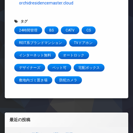
orchidresidencemaster.cloud
タグ
24時間管理
BS
CATV
CS
REIT系ブランドマンション
TVドアホン
インターネット無料
オートロック
デザイナーズ
ペット可
宅配ボックス
敷地内ゴミ置き場
防犯カメラ
左サイドバー
最近の投稿