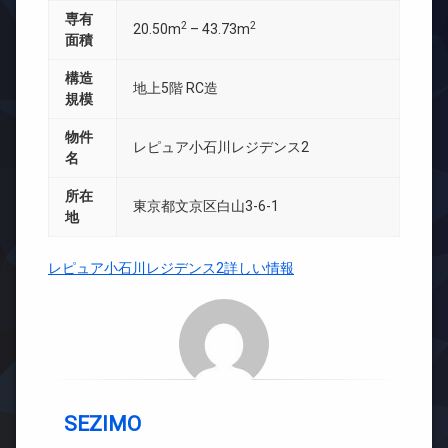
専有
2
2
20.50m
– 43.73m
面積
構造
地上5階 RC造
規模
物件
レピュア小石川レジデンス2
名
所在
東京都文京区白山3-6-1
地
レピュア小石川レジデンス2詳しい情報
SEZIMO