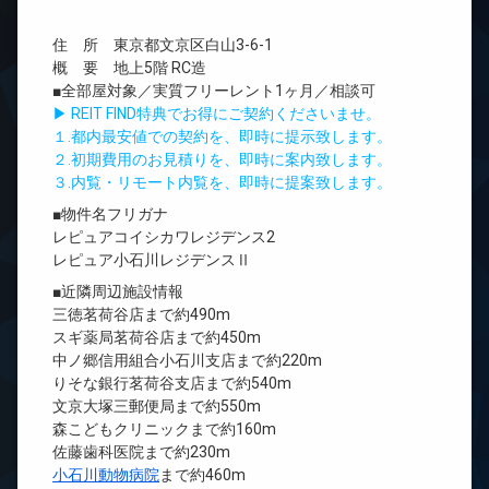
住 所 東京都文京区白山3-6-1
概 要 地上5階 RC造
■全部屋対象／実質フリーレント1ヶ月／相談可
▶ REIT FIND特典でお得にご契約くださいませ。
１.都内最安値での契約を、即時に提示致します。
２.初期費用のお見積りを、即時に案内致します。
３.内覧・リモート内覧を、即時に提案致します。
■物件名フリガナ
レピュアコイシカワレジデンス2
レピュア小石川レジデンスⅡ
■近隣周辺施設情報
三徳茗荷谷店まで約490m
スギ薬局茗荷谷店まで約450m
中ノ郷信用組合小石川支店まで約220m
りそな銀行茗荷谷支店まで約540m
文京大塚三郵便局まで約550m
森こどもクリニックまで約160m
佐藤歯科医院まで約230m
小石川動物病院
まで約460m