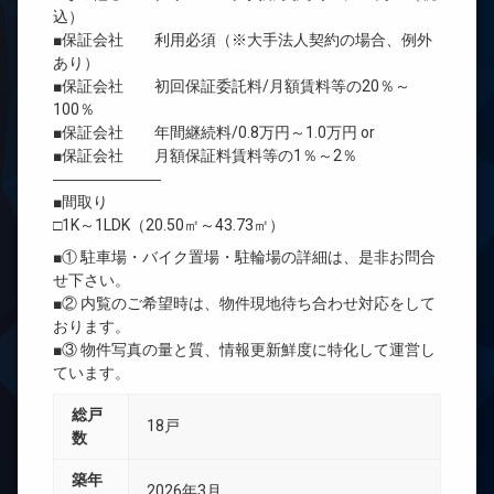
込）
■保証会社 利用必須（※大手法人契約の場合、例外
あり）
■保証会社 初回保証委託料/月額賃料等の20％～
100％
■保証会社 年間継続料/0.8万円～1.0万円 or
■保証会社 月額保証料賃料等の1％～2％
―――――――
■間取り
□1K～1LDK（20.50㎡～43.73㎡）
■① 駐車場・バイク置場・駐輪場の詳細は、是非お問合
せ下さい。
■② 内覧のご希望時は、物件現地待ち合わせ対応をして
おります。
■③ 物件写真の量と質、情報更新鮮度に特化して運営し
ています。
総戸
18戸
数
築年
2026年3月