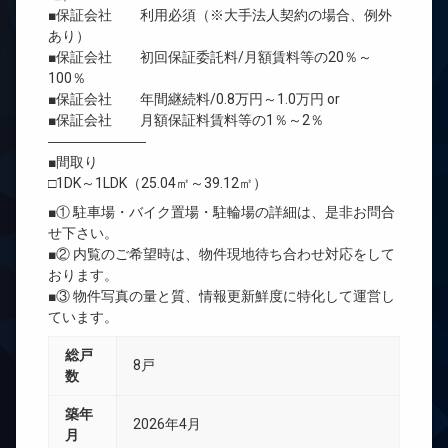
■保証会社 利用必須（※大手法人契約の場合、例外
あり）
■保証会社 初回保証委託料/月額賃料等の20％～
100％
■保証会社 年間継続料/0.8万円～1.0万円 or
■保証会社 月額保証料賃料等の1％～2％
―――――――
■間取り
□1DK～1LDK（25.04㎡～39.12㎡）
■① 駐車場・バイク置場・駐輪場の詳細は、是非お問合
せ下さい。
■② 内覧のご希望時は、物件現地待ち合わせ対応をして
おります。
■③ 物件写真の量と質、情報更新鮮度に特化して運営し
ています。
総戸
8戸
数
築年
2026年4月
月