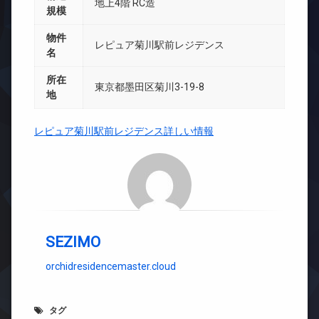
地上4階 RC造
規模
物件
レピュア菊川駅前レジデンス
名
所在
東京都墨田区菊川3-19-8
地
レピュア菊川駅前レジデンス詳しい情報
SEZIMO
orchidresidencemaster.cloud
タグ