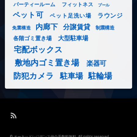
フィットネス
パーティールーム
プール
ペット可
ラウンジ
ペット足洗い場
内廊下
分譲賃貸
免震構造
制震構造
大型駐車場
各階ゴミ置き場
宅配ボックス
敷地内ゴミ置き場
楽器可
防犯カメラ
駐輪場
駐車場
RSS
© オーキッドレジデンス仲介手数料無料. All rights reserved.