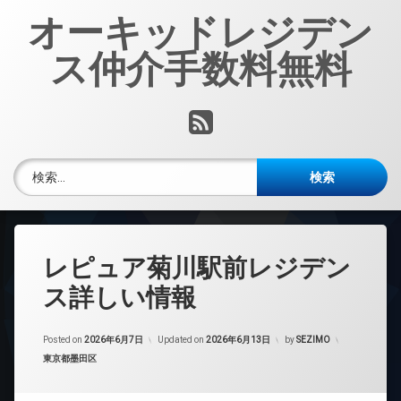
コ
オーキッドレジデン
ン
テ
ス仲介手数料無料
ン
ツ
へ
RSS
ス
キ
ッ
検索:
プ
レピュア菊川駅前レジデン
ス詳しい情報
Posted on
2026年6月7日
Updated on
2026年6月13日
by
SEZIMO
カテゴリー:
東京都墨田区