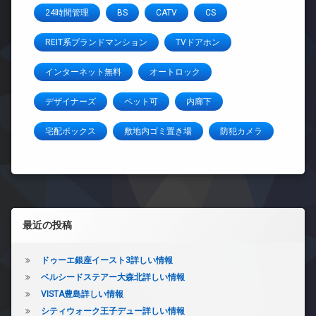
24時間管理
BS
CATV
CS
REIT系ブランドマンション
TVドアホン
インターネット無料
オートロック
デザイナーズ
ペット可
内廊下
宅配ボックス
敷地内ゴミ置き場
防犯カメラ
左サイドバー
最近の投稿
ドゥーエ銀座イースト3詳しい情報
ベルシードステアー大森北詳しい情報
VISTA豊島詳しい情報
シティウォーク王子デュー詳しい情報