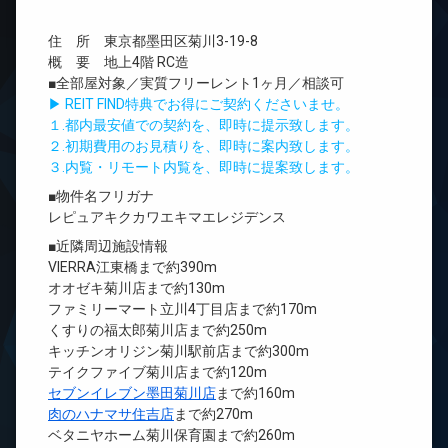
住 所 東京都墨田区菊川3-19-8
概 要 地上4階 RC造
■全部屋対象／実質フリーレント1ヶ月／相談可
▶ REIT FIND特典でお得にご契約くださいませ。
１.都内最安値での契約を、即時に提示致します。
２.初期費用のお見積りを、即時に案内致します。
３.内覧・リモート内覧を、即時に提案致します。
■物件名フリガナ
レピュアキクカワエキマエレジデンス
■近隣周辺施設情報
VIERRA江東橋まで約390m
オオゼキ菊川店まで約130m
ファミリーマート立川4丁目店まで約170m
くすりの福太郎菊川店まで約250m
キッチンオリジン菊川駅前店まで約300m
テイクファイブ菊川店まで約120m
セブンイレブン墨田菊川店
まで約160m
肉のハナマサ住吉店
まで約270m
ベタニヤホーム菊川保育園まで約260m