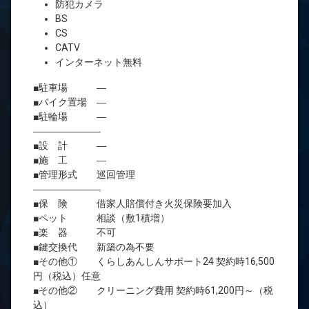
防犯カメラ
BS
CS
CATV
インターネット無料
■駐車場 ―
■バイク置場 ―
■駐輪場 ―
―――――――
■設 計 ―
■施 工 ―
■管理形式 巡回管理
―――――――
■保 険 借家人賠償付き火災保険要加入
■ペット 相談（敷1積増）
■楽 器 不可
■鍵交換代 新築の為不要
■その他① くらしあんしんサポート24 契約時16,500
円（税込）任意
■その他② クリーニング費用 契約時61,200円～（税
込）