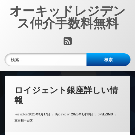
コ
オーキッドレジデン
ン
テ
ス仲介手数料無料
ン
ツ
へ
RSS
ス
キ
ッ
検索:
プ
ロイジェント銀座詳しい情
報
Posted on
2025年1月17日
Updated on
2025年1月19日
by
SEZIMO
カテゴリー:
東京都中央区