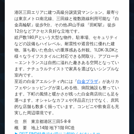
港区三田エリアに建つ高級分譲賃貸マンション。最寄り
は東京メトロ南北線、三田線と複数路線利用可能な『白
金高輪駅』徒歩9分。その他JR山手線 『田町駅』 徒歩
12分などアクセス良好な立地です。
総戸数180戸という大型な物件。駐車場、セキュリティ
などの設備もハイレベル。耐震性や遮音性に優れた建
物。落ち着いた色合いの重厚感ある外観。1LDK-3LDKと
様々なライフスタイルに対応できる間取り。アプローチ
～エントランスは自然に溢れた趣きある空間となってい
ます。ナチュラルテイストで家具を選ばないシンプルな
室内です。
至近の白金アエルシティ内には『
白金プラザ
』がありカ
フェやショッピングが楽しめる他、病院施設も整ってい
ます。下町の風情と暖かさが残った白金商店街にも足を
運べます。オシャレなカフェや洋品店だけでなく、庶民
的な店舗も数多く揃っています。コンビニや飲食店も充
実した周辺環境です。
住 所 東京都港区三田5-8-8
概 要 地上14階 地下1階 RC造