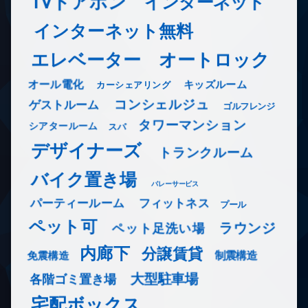
TVドアホン
インターネット
インターネット無料
エレベーター
オートロック
オール電化
キッズルーム
カーシェアリング
コンシェルジュ
ゲストルーム
ゴルフレンジ
タワーマンション
シアタールーム
スパ
デザイナーズ
トランクルーム
バイク置き場
バレーサービス
フィットネス
パーティールーム
プール
ペット可
ラウンジ
ペット足洗い場
内廊下
分譲賃貸
免震構造
制震構造
大型駐車場
各階ゴミ置き場
宅配ボックス