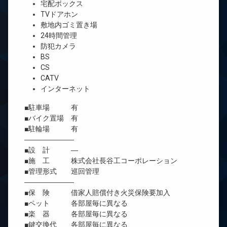
宅配ボックス
TVドアホン
敷地内ゴミ置き場
24時間管理
防犯カメラ
BS
CS
CATV
インターネット
■駐車場 有
■バイク置場 有
■駐輪場 有
―――――――
■設 計 ―
■施 工 株式会社長谷工コーポレーション
■管理形式 巡回管理
―――――――
■保 険 借家人賠償付き火災保険要加入
■ペット 各部屋毎に異なる
■楽 器 各部屋毎に異なる
■鍵交換代 各部屋毎に異なる