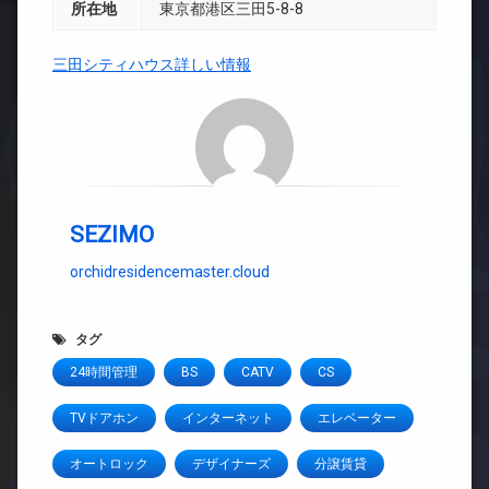
所在地
東京都港区三田5-8-8
三田シティハウス詳しい情報
SEZIMO
orchidresidencemaster.cloud
タグ
24時間管理
BS
CATV
CS
TVドアホン
インターネット
エレベーター
オートロック
デザイナーズ
分譲賃貸