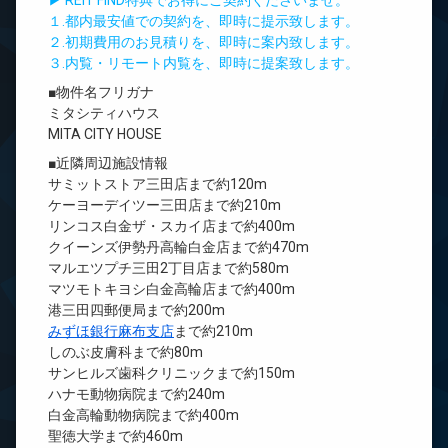
▶ REIT FIND特典でお得にご契約くださいませ。
１.都内最安値での契約を、即時に提示致します。
２.初期費用のお見積りを、即時に案内致します。
３.内覧・リモート内覧を、即時に提案致します。
■物件名フリガナ
ミタシティハウス
MITA CITY HOUSE
■近隣周辺施設情報
サミットストア三田店まで約120m
ケーヨーデイツー三田店まで約210m
リンコス白金ザ・スカイ店まで約400m
クイーンズ伊勢丹高輪白金店まで約470m
マルエツプチ三田2丁目店まで約580m
マツモトキヨシ白金高輪店まで約400m
港三田四郵便局まで約200m
みずほ銀行麻布支店
まで約210m
しのぶ皮膚科まで約80m
サンヒルズ歯科クリニックまで約150m
ハナモ動物病院まで約240m
白金高輪動物病院まで約400m
聖徳大学まで約460m