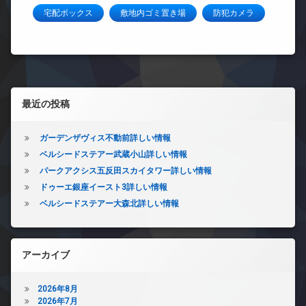
宅配ボックス
敷地内ゴミ置き場
防犯カメラ
左サイドバー
最近の投稿
ガーデンザヴィス不動前詳しい情報
ベルシードステアー武蔵小山詳しい情報
パークアクシス五反田スカイタワー詳しい情報
ドゥーエ銀座イースト3詳しい情報
ベルシードステアー大森北詳しい情報
アーカイブ
2026年8月
2026年7月