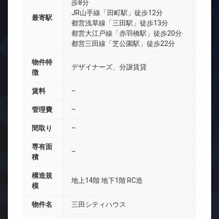
歩8分
JR山手線「田町駅」徒歩12分
最寄駅
都営浅草線「三田駅」徒歩13分
都営大江戸線「赤羽橋駅」徒歩20分
都営三田線「芝公園駅」徒歩22分
物件特
デザイナーズ、分譲賃貸
徴
賃料
–
管理費
–
間取り
–
専有面
–
積
構造規
地上14階 地下1階 RC造
模
物件名
三田シティハウス