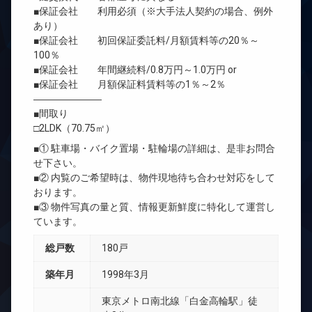
■保証会社 利用必須（※大手法人契約の場合、例外
あり）
■保証会社 初回保証委託料/月額賃料等の20％～
100％
■保証会社 年間継続料/0.8万円～1.0万円 or
■保証会社 月額保証料賃料等の1％～2％
―――――――
■間取り
□2LDK（70.75㎡）
■① 駐車場・バイク置場・駐輪場の詳細は、是非お問合
せ下さい。
■② 内覧のご希望時は、物件現地待ち合わせ対応をして
おります。
■③ 物件写真の量と質、情報更新鮮度に特化して運営し
ています。
総戸数
180戸
築年月
1998年3月
東京メトロ南北線「白金高輪駅」徒