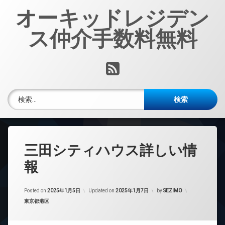
コ
オーキッドレジデン
ン
テ
ス仲介手数料無料
ン
ツ
へ
RSS
ス
キ
ッ
検索:
プ
三田シティハウス詳しい情
報
Posted on
2025年1月5日
Updated on
2025年1月7日
by
SEZIMO
カテゴリー:
東京都港区