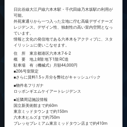
日比谷線大江戸線六本木駅・千代田線乃木坂駅の利用が
可能。
外苑東通りから一つ入った立地に佇む高級デザイナーズ
レジデンス。デザイン性、独創性の高い室内空間となっ
ています。
情報と文化の発信地である六本木をアクティブに、スタ
イリッシュに使いこなせます。
住 所 東京都港区六本木7-6-2
概 要 地上8階 地下1階 RC造
駐車場 有（機械式）月額44,000円
■206号室限定
■さらに賃料1.5ヶ月分を弊社がキャッシュバック
■物件名フリガナ
ロッポンギエムケイアートレジデンス
■近隣周辺施設情報
国立新美術館まで約60m
東京ミッドタウンまで約150m
六本木ヒルズまで約750m
プレッセプレミアム東京ミッドタウン店まで約410m