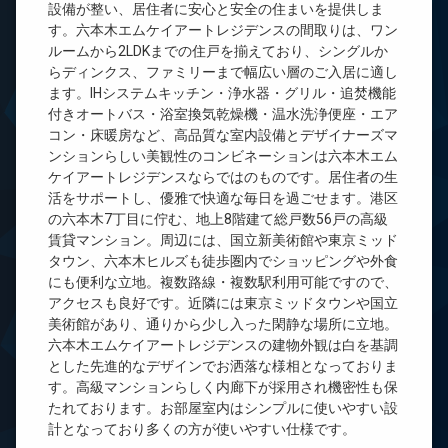
設備が整い、居住者に安心と安全の住まいを提供しま
す。六本木エムケイアートレジデンスの間取りは、ワン
ルームから2LDKまでの住戸を揃えており、シングルか
らディンクス、ファミリーまで幅広い層のご入居に適し
ます。IHシステムキッチン・浄水器・グリル・追焚機能
付きオートバス・浴室換気乾燥機・温水洗浄便座・エア
コン・床暖房など、高品質な室内設備とデザイナーズマ
ンションらしい美観性のコンビネーションは六本木エム
ケイアートレジデンスならではのものです。居住者の生
活をサポートし、優雅で快適な毎日を過ごせます。港区
の六本木7丁目に佇む、地上8階建て総戸数56戸の高級
賃貸マンション。周辺には、国立新美術館や東京ミッド
タウン、六本木ヒルズも徒歩圏内でショッピングや外食
にも便利な立地。複数路線・複数駅利用可能ですので、
アクセスも良好です。近隣には東京ミッドタウンや国立
美術館があり、通りから少し入った閑静な場所に立地。
六本木エムケイアートレジデンスの建物外観は白を基調
とした先進的なデザインでお洒落な様相となっておりま
す。高級マンションらしく内廊下が採用され機密性も保
たれております。お部屋室内はシンプルに使いやすい設
計となっており多くの方が使いやすい仕様です。