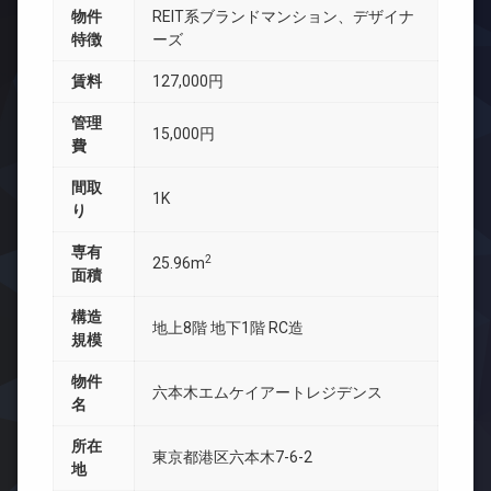
物件
REIT系ブランドマンション、デザイナ
特徴
ーズ
賃料
127,000円
管理
15,000円
費
間取
1K
り
専有
2
25.96m
面積
構造
地上8階 地下1階 RC造
規模
物件
六本木エムケイアートレジデンス
名
所在
東京都港区六本木7-6-2
地