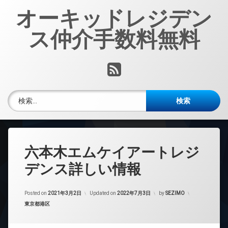
コ
オーキッドレジデン
ン
テ
ス仲介手数料無料
ン
ツ
へ
RSS
ス
キ
ッ
検索:
プ
六本木エムケイアートレジ
デンス詳しい情報
Posted on
2021年3月2日
Updated on
2022年7月3日
by
SEZIMO
カテゴリー:
東京都港区