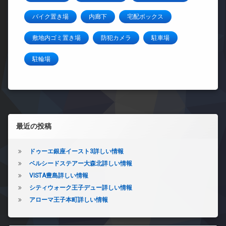
バイク置き場
内廊下
宅配ボックス
敷地内ゴミ置き場
防犯カメラ
駐車場
駐輪場
左サイドバー
最近の投稿
ドゥーエ銀座イースト3詳しい情報
ベルシードステアー大森北詳しい情報
VISTA豊島詳しい情報
シティウォーク王子デュー詳しい情報
アローマ王子本町詳しい情報