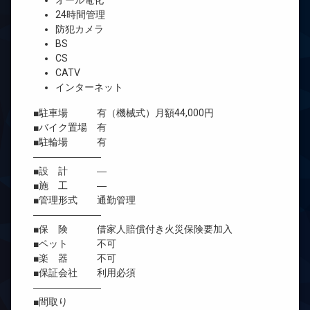
オール電化
24時間管理
防犯カメラ
BS
CS
CATV
インターネット
■駐車場 有（機械式）月額44,000円
■バイク置場 有
■駐輪場 有
―――――――
■設 計 ―
■施 工 ―
■管理形式 通勤管理
―――――――
■保 険 借家人賠償付き火災保険要加入
■ペット 不可
■楽 器 不可
■保証会社 利用必須
―――――――
■間取り