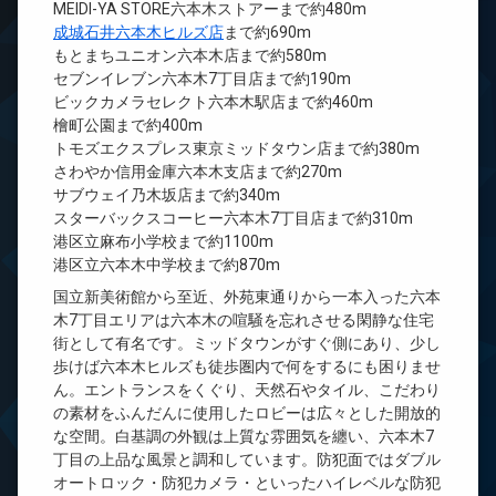
MEIDI-YA STORE六本木ストアーまで約480m
成城石井六本木ヒルズ店
まで約690m
もとまちユニオン六本木店まで約580m
セブンイレブン六本木7丁目店まで約190m
ビックカメラセレクト六本木駅店まで約460m
檜町公園まで約400m
トモズエクスプレス東京ミッドタウン店まで約380m
さわやか信用金庫六本木支店まで約270m
サブウェイ乃木坂店まで約340m
スターバックスコーヒー六本木7丁目店まで約310m
港区立麻布小学校まで約1100m
港区立六本木中学校まで約870m
国立新美術館から至近、外苑東通りから一本入った六本
木7丁目エリアは六本木の喧騒を忘れさせる閑静な住宅
街として有名です。ミッドタウンがすぐ側にあり、少し
歩けば六本木ヒルズも徒歩圏内で何をするにも困りませ
ん。エントランスをくぐり、天然石やタイル、こだわり
の素材をふんだんに使用したロビーは広々とした開放的
な空間。白基調の外観は上質な雰囲気を纏い、六本木7
丁目の上品な風景と調和しています。防犯面ではダブル
オートロック・防犯カメラ・といったハイレベルな防犯