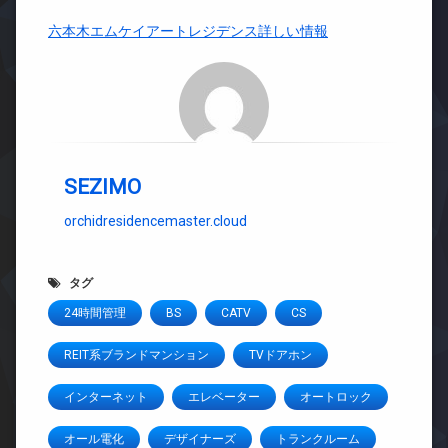
六本木エムケイアートレジデンス詳しい情報
SEZIMO
orchidresidencemaster.cloud
タグ
24時間管理
BS
CATV
CS
REIT系ブランドマンション
TVドアホン
インターネット
エレベーター
オートロック
オール電化
デザイナーズ
トランクルーム