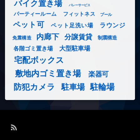
バイク置き場
バレーサービス
フィットネス
パーティールーム
プール
ペット可
ラウンジ
ペット足洗い場
内廊下
分譲賃貸
免震構造
制震構造
大型駐車場
各階ゴミ置き場
宅配ボックス
敷地内ゴミ置き場
楽器可
防犯カメラ
駐輪場
駐車場
RSS