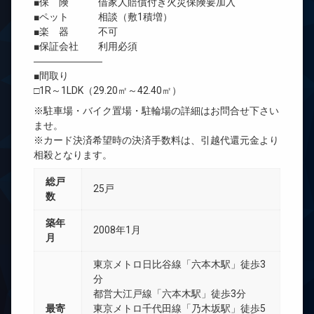
■保 険 借家人賠償付き火災保険要加入
■ペット 相談（敷1積増）
■楽 器 不可
■保証会社 利用必須
―――――――
■間取り
□1R～1LDK（29.20㎡～42.40㎡）
※駐車場・バイク置場・駐輪場の詳細はお問合せ下さい
ませ。
※カード決済希望時の決済手数料は、引越代還元金より
相殺となります。
総戸
25戸
数
築年
2008年1月
月
東京メトロ日比谷線「六本木駅」徒歩3
分
都営大江戸線「六本木駅」徒歩3分
最寄
東京メトロ千代田線「乃木坂駅」徒歩5