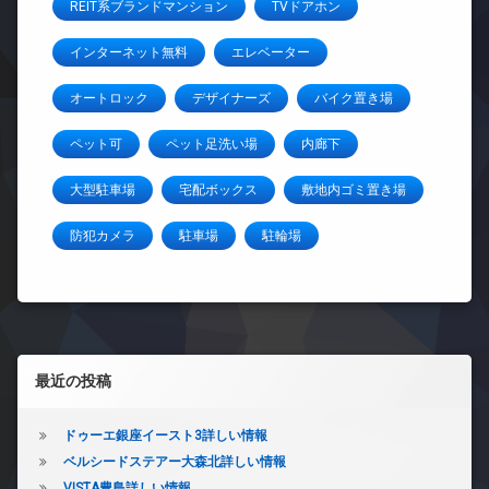
REIT系ブランドマンション
TVドアホン
インターネット無料
エレベーター
オートロック
デザイナーズ
バイク置き場
ペット可
ペット足洗い場
内廊下
大型駐車場
宅配ボックス
敷地内ゴミ置き場
防犯カメラ
駐車場
駐輪場
左サイドバー
最近の投稿
ドゥーエ銀座イースト3詳しい情報
ベルシードステアー大森北詳しい情報
VISTA豊島詳しい情報