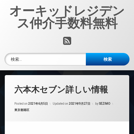
コ
オーキッドレジデン
ン
テ
ス仲介手数料無料
ン
ツ
へ
RSS
ス
キ
ッ
検索:
プ
六本木セブン詳しい情報
Posted on
2021年6月5日
Updated on
2021年9月27日
by
SEZIMO
カテゴリー:
東京都港区