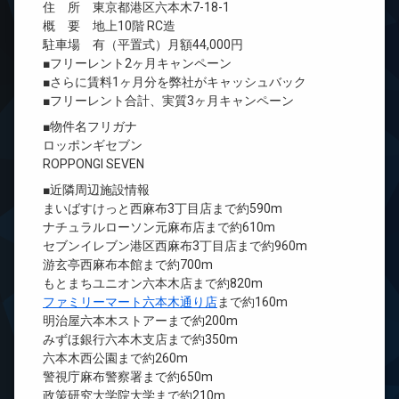
住 所 東京都港区六本木7-18-1
概 要 地上10階 RC造
駐車場 有（平置式）月額44,000円
■フリーレント2ヶ月キャンペーン
■さらに賃料1ヶ月分を弊社がキャッシュバック
■フリーレント合計、実質3ヶ月キャンペーン
■物件名フリガナ
ロッポンギセブン
ROPPONGI SEVEN
■近隣周辺施設情報
まいばすけっと西麻布3丁目店まで約590m
ナチュラルローソン元麻布店まで約610m
セブンイレブン港区西麻布3丁目店まで約960m
游玄亭西麻布本館まで約700m
もとまちユニオン六本木店まで約820m
ファミリーマート六本木通り店
まで約160m
明治屋六本木ストアーまで約200m
みずほ銀行六本木支店まで約350m
六本木西公園まで約260m
警視庁麻布警察署まで約650m
政策研究大学院大学まで約210m