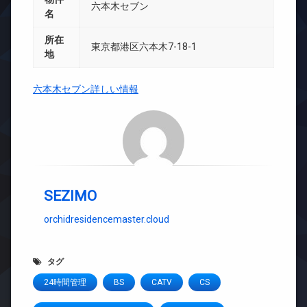
六本木セブン
名
所在
東京都港区六本木7-18-1
地
六本木セブン詳しい情報
SEZIMO
orchidresidencemaster.cloud
タグ
24時間管理
BS
CATV
CS