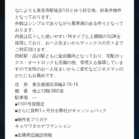
なによりも泉岳寺駅徒歩1分とゆう好立地、好条件物件
となっております。
外観はシンプルでありながら重厚感のある作りとなって
おります。
内装は広々した使いやすい1Kタイプと上層階の1LDKを
採用しており、お一人住まいからディンクスの方々まで
ご対応頂けます。
田町駅・品川駅ともに徒歩圏内となっており、宅配ボッ
クス・オートロックも完備の他、管理人も循環していま
すので女性のお一人住まいからご多忙なビジネスマンの
かたにもお薦めです。
住 所 東京都港区高輪2-15-15
概 要 地上13階 SRC造
駐車場 ―
■1101号室限定
■さらに賃料1ヶ月分を弊社がキャッシュバック
■物件名フリガナ
キョウワタカナワマンション
■近隣周辺施設情報