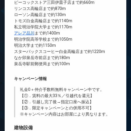
ピーコックストア三田伊皿子店まで約660m
リンコス高輪店まで約870m
ローソン高輪店まで約130m
トモズ白金高輪店まで約1140m
私立明治学院大学まで約1170m
アレア品川
まで約1400m
明治学院高等学校まで約1050m
明治大学まで約1150m
スターバックスコーヒー白金高輪店まで約1220m
なか卯泉岳寺前店まで約180m
泉岳寺駅前郵便局まで約100m
キャンペーン情報
礼金0
＋
仲介手数料無料
キャンペーン中です。
【①．賃料の最大33％／引越代を還元】
【②．引越し完了後→指定口座へ振込】
【③．限定キャンペーンとの併用不可】
※キャンペーン内容はお部屋により異なります。
建物設備