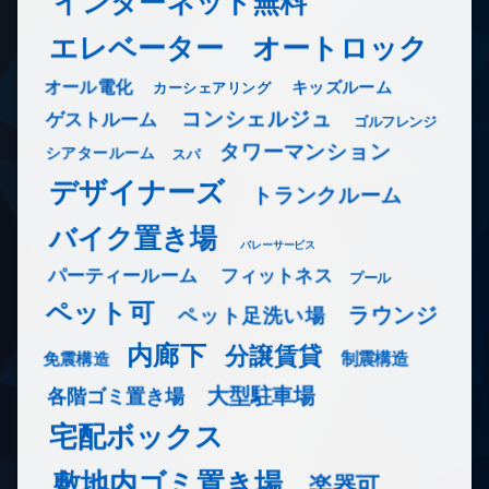
インターネット無料
エレベーター
オートロック
オール電化
キッズルーム
カーシェアリング
コンシェルジュ
ゲストルーム
ゴルフレンジ
タワーマンション
シアタールーム
スパ
デザイナーズ
トランクルーム
バイク置き場
バレーサービス
フィットネス
パーティールーム
プール
ペット可
ラウンジ
ペット足洗い場
内廊下
分譲賃貸
免震構造
制震構造
大型駐車場
各階ゴミ置き場
宅配ボックス
敷地内ゴミ置き場
楽器可