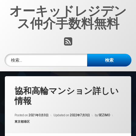
コ
オーキッドレジデン
ン
テ
ス仲介手数料無料
ン
ツ
へ
RSS
ス
キ
ッ
検索:
プ
協和高輪マンション詳しい
情報
Posted on
2021年3月3日
Updated on
2022年7月3日
by
SEZIMO
カテゴリー:
東京都港区