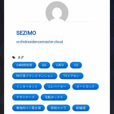
SEZIMO
orchidresidencemaster.cloud
タグ
24時間管理
BS
CATV
CS
REIT系ブランドマンション
TVドアホン
インターネット
エレベーター
オートロック
デザイナーズ
宅配ボックス
敷地内ゴミ置き場
防犯カメラ
駐輪場