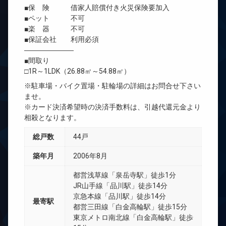
■保 険 借家人賠償付き火災保険要加入
■ペット 不可
■楽 器 不可
■保証会社 利用必須
―――――――
■間取り
□1R～1LDK（26.88㎡～54.88㎡）
※駐車場・バイク置場・駐輪場の詳細はお問合せ下さい
ませ。
※カード決済希望時の決済手数料は、引越代還元金より
相殺となります。
総戸数
44戸
築年月
2006年8月
都営浅草線「泉岳寺駅」徒歩1分
JR山手線「品川駅」徒歩14分
京急本線「品川駅」徒歩14分
最寄駅
都営三田線「白金高輪駅」徒歩15分
東京メトロ南北線「白金高輪駅」徒歩