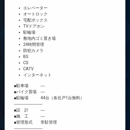
エレベーター
オートロック
宅配ボックス
TVドアホン
駐輪場
敷地内ゴミ置き場
24時間管理
防犯カメラ
BS
CS
CATV
インターネット
■駐車場 ―
■バイク置場 ―
■駐輪場 44台（各住戸1台無料）
―――――――
■設 計 ―
■施 工 ―
■管理形式 常駐管理
―――――――