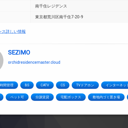
南千住レジデンス
東京都荒川区南千住7-20-9
ンス詳しい情報
SEZIMO
orchidresidencemaster.cloud
4時間管理
BS
CATV
CS
TVドアホン
インターネッ
ペット可
分譲賃貸
宅配ボックス
敷地内ゴミ置き場