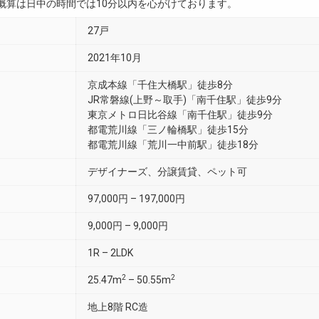
用概算は日中の時間では10分以内を心がけております。
27戸
2021年10月
京成本線「千住大橋駅」徒歩8分
JR常磐線(上野～取手)「南千住駅」徒歩9分
東京メトロ日比谷線「南千住駅」徒歩9分
都電荒川線「三ノ輪橋駅」徒歩15分
都電荒川線「荒川一中前駅」徒歩18分
デザイナーズ、分譲賃貸、ペット可
97,000円 – 197,000円
9,000円 – 9,000円
1R – 2LDK
2
2
25.47m
– 50.55m
地上8階 RC造