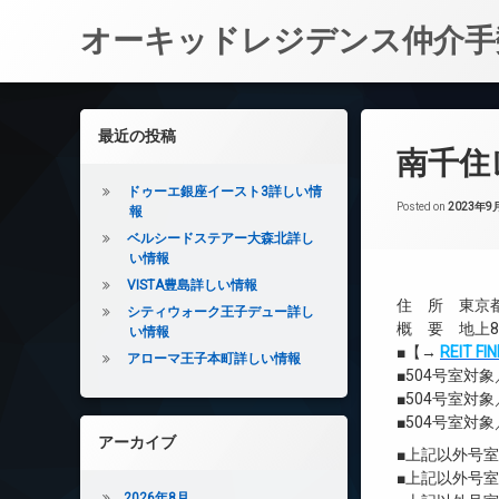
オーキッドレジデンス仲介手
コ
ン
左サイドバー
最近の投稿
テ
南千住
ン
ツ
ドゥーエ銀座イースト3詳しい情
へ
Posted on
2023年9
報
ス
ベルシードステアー大森北詳し
キ
い情報
ッ
VISTA豊島詳しい情報
プ
住 所 東京都
シティウォーク王子デュー詳し
概 要 地上8
い情報
■【→
REIT 
アローマ王子本町詳しい情報
■504号室対
■504号室対
■504号室対
アーカイブ
■上記以外号
■上記以外号
2026年8月