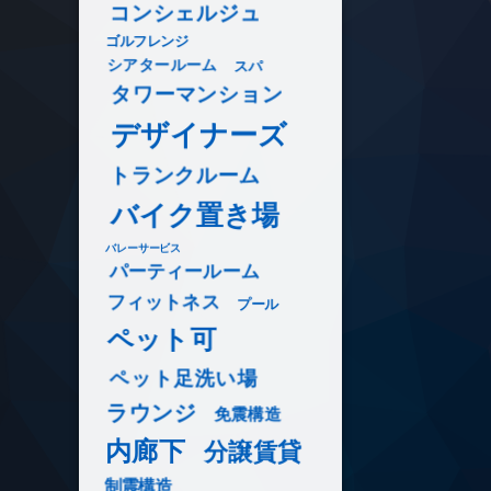
コンシェルジュ
ゴルフレンジ
シアタールーム
スパ
タワーマンション
デザイナーズ
トランクルーム
バイク置き場
バレーサービス
パーティールーム
フィットネス
プール
ペット可
ペット足洗い場
ラウンジ
免震構造
内廊下
分譲賃貸
制震構造