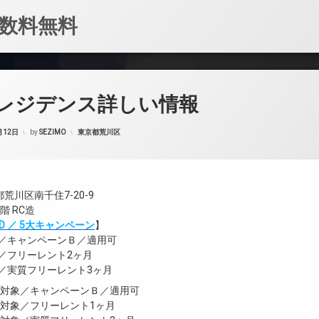
数料無料
レジデンス詳しい情報
カテゴリー:
月12日
by
SEZIMO
東京都荒川区
荒川区南千住7-20-9
階 RC造
FIND ／ 5大キャンペーン
】
象／キャンペーンＢ／適用可
象／フリーレント2ヶ月
象／実質フリーレント3ヶ月
室対象／キャンペーンＢ／適用可
室対象／フリーレント1ヶ月