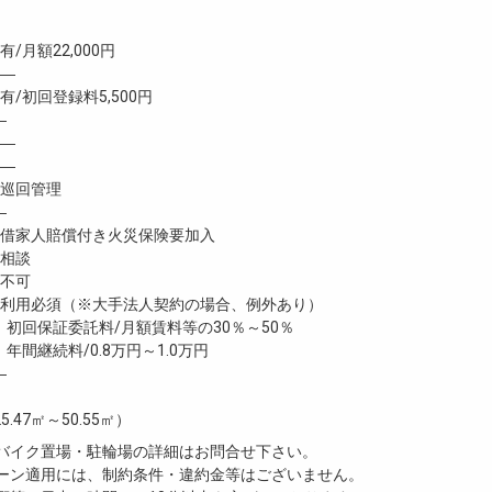
/月額22,000円
 ―
初回登録料5,500円
―
―
―
巡回管理
―
家人賠償付き火災保険要加入
相談
不可
利用必須（※大手法人契約の場合、例外あり）
託料/月額賃料等の30％～50％
/0.8万円～1.0万円
―
5.47㎡～50.55㎡）
・バイク置場・駐輪場の詳細はお問合せ下さい。
ペーン適用には、制約条件・違約金等はございません。