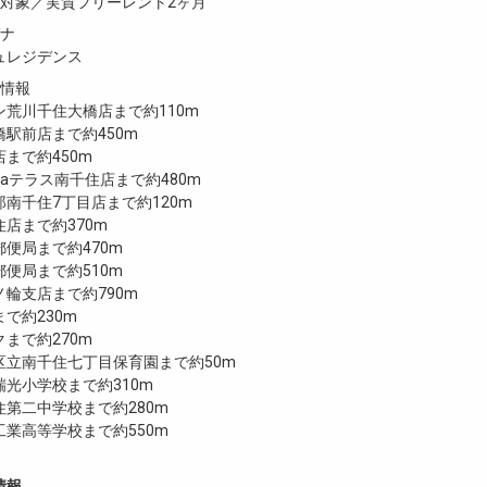
室対象／実質フリーレント2ヶ月
ガナ
ュレジデンス
設情報
荒川千住大橋店まで約110m
駅前店まで約450m
まで約450m
Laテラス南千住店まで約480m
南千住7丁目店まで約120m
店まで約370m
便局まで約470m
便局まで約510m
輪支店まで約790m
で約230m
まで約270m
区立南千住七丁目保育園まで約50m
光小学校まで約310m
第二中学校まで約280m
業高等学校まで約550m
情報