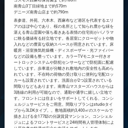
コスモス西麻布保育園まで約180m
南青山3丁目緑地まで約570m
デニーズ南青山店まで約790m
表参道、外苑、六本木、西麻布など港区を代表するエリ
アのほぼ中心であり、桜の名所として知られ豊かな緑を
湛える青山霊園や落ち着きある表情の住宅街がパノラマ
に映る価値有る好立地です。各居室にクローゼットや物
入れなどの豊富な収納スペースが用意されています。床
暖房・浴室換気乾燥機・ディスポーザー・光ファイバー
などの設備も整っています。カラーTVモニター付きオ
ートロックシステムや防犯センサーなどで防犯面に配慮
しています。歩車道が分離され敷地内の安全性も高めら
れています。不在時の荷物の受け取りに便利な宅配ロッ
カーも設置されています。洗面台が2つ設置されている
間取りなどもあります。南青山マスターズハウスからは
3路線の利用が可能なので、通勤や通学に嬉しい立地で
す。フロントには住まいをサポートしてくれる、コンシ
ェルジュサービスをご用意。間取りプランはstudioタイ
プから3LDKタイプ。。敷地面積約3,400㎡のスケールで
描き上げる全177邸の分譲賃貸マンション。コンシェル
ジュによるフロントサービスと24時間有人管理体制によ