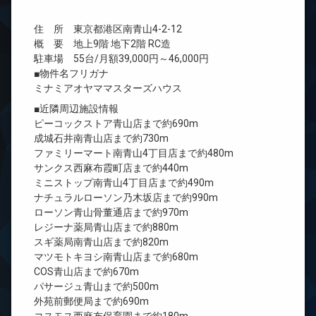
住 所 東京都港区南青山4-2-12
概 要 地上9階 地下2階 RC造
駐車場 55台/月額39,000円～46,000円
■物件名フリガナ
ミナミアオヤママスターズハウス
■近隣周辺施設情報
ピーコックストア青山店まで約690m
成城石井南青山店まで約730m
ファミリーマート南青山4丁目店まで約480m
サンクス西麻布霞町店まで約440m
ミニストップ南青山4丁目店まで約490m
ナチュラルローソン乃木坂店まで約990m
ローソン青山骨董通店まで約970m
レジーナ薬局青山店まで約880m
スギ薬局南青山店まで約820m
マツモトキヨシ南青山店まで約680m
COS青山店まで約670m
パサージュ青山まで約500m
外苑前郵便局まで約690m