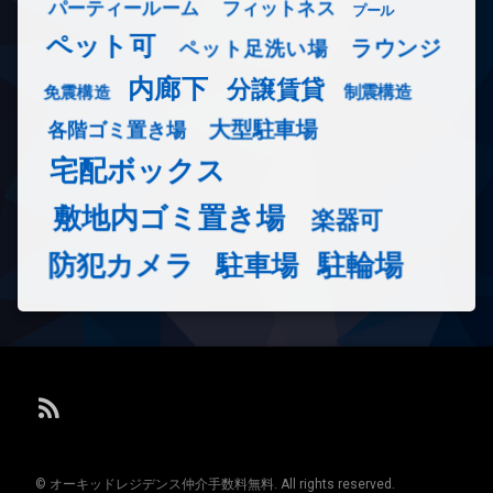
フィットネス
パーティールーム
プール
ペット可
ラウンジ
ペット足洗い場
内廊下
分譲賃貸
免震構造
制震構造
大型駐車場
各階ゴミ置き場
宅配ボックス
敷地内ゴミ置き場
楽器可
防犯カメラ
駐輪場
駐車場
RSS
© オーキッドレジデンス仲介手数料無料. All rights reserved.