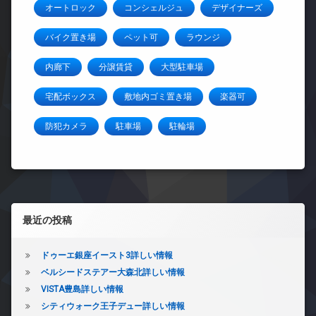
オートロック
コンシェルジュ
デザイナーズ
バイク置き場
ペット可
ラウンジ
内廊下
分譲賃貸
大型駐車場
宅配ボックス
敷地内ゴミ置き場
楽器可
防犯カメラ
駐車場
駐輪場
左サイドバー
最近の投稿
ドゥーエ銀座イースト3詳しい情報
ベルシードステアー大森北詳しい情報
VISTA豊島詳しい情報
シティウォーク王子デュー詳しい情報