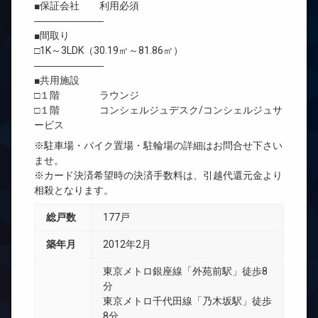
■保証会社 利用必須
―――――――
■間取り
□1K～3LDK（30.19㎡～81.86㎡）
―――――――
■共用施設
□１階 ラウンジ
□１階 コンシェルジュデスク/コンシェルジュサ
ービス
※駐車場・バイク置場・駐輪場の詳細はお問合せ下さい
ませ。
※カード決済希望時の決済手数料は、引越代還元金より
相殺となります。
総戸数
177戸
築年月
2012年2月
東京メトロ銀座線「外苑前駅」徒歩8
分
東京メトロ千代田線「乃木坂駅」徒歩
8分