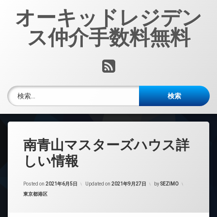
コ
オーキッドレジデン
ン
テ
ス仲介手数料無料
ン
ツ
へ
RSS
ス
キ
ッ
検索:
プ
南青山マスターズハウス詳
しい情報
Posted on
2021年6月5日
Updated on
2021年9月27日
by
SEZIMO
カテゴリー:
東京都港区