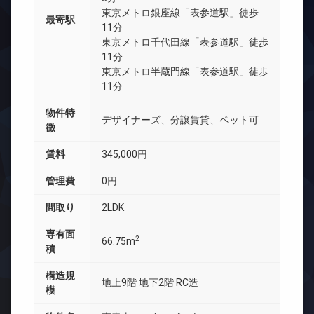
東京メトロ銀座線「表参道駅」徒歩
最寄駅
11分
東京メトロ千代田線「表参道駅」徒歩
11分
東京メトロ半蔵門線「表参道駅」徒歩
11分
物件特
デザイナーズ、分譲賃貸、ペット可
徴
賃料
345,000円
管理費
0円
間取り
2LDK
専有面
2
66.75m
積
構造規
地上9階 地下2階 RC造
模