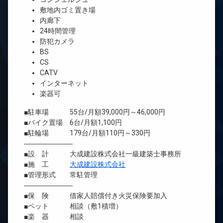
敷地内ゴミ置き場
内廊下
24時間管理
防犯カメラ
BS
CS
CATV
インターネット
楽器可
■駐車場 55台/月額39,000円～46,000円
■バイク置場 6台/月額1,100円
■駐輪場 179台/月額110円～330円
―――――――
■設 計 大成建設株式会社一級建築士事務所
■施 工
大成建設株式会社
■管理形式 常駐管理
―――――――
■保 険 借家人賠償付き火災保険要加入
■ペット 相談（敷1積増）
■楽 器 相談