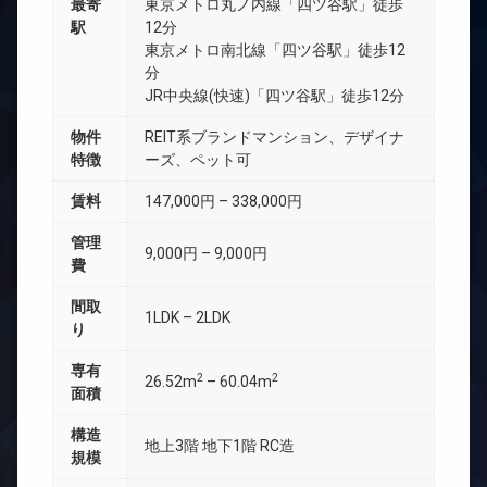
最寄
東京メトロ丸ノ内線「四ツ谷駅」徒歩
駅
12分
東京メトロ南北線「四ツ谷駅」徒歩12
分
JR中央線(快速)「四ツ谷駅」徒歩12分
物件
REIT系ブランドマンション、デザイナ
特徴
ーズ、ペット可
賃料
147,000円 – 338,000円
管理
9,000円 – 9,000円
費
間取
1LDK – 2LDK
り
専有
2
2
26.52m
– 60.04m
面積
構造
地上3階 地下1階 RC造
規模