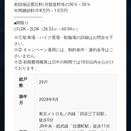
初回保証委託料/月額賃料等の30％～50％
年間継続料/0.8万円～1.0万円
―――――――
■間取り
□1LDK～2LDK（26.52㎡～60.04㎡）
※① 駐車場・バイク置場・駐輪場の詳細はお問合せ下
さい。
※② キャンペーン適用には、制約条件・違約金等はご
ざいません。
※③ 初期費用概算は日中の時間では10分以内を心がけ
ております。
総戸
29戸
数
築年
2024年4月
月
東京メトロ丸ノ内線「四谷三丁目駅」
徒歩5分
JR中央・総武線「信濃町駅」徒歩11分