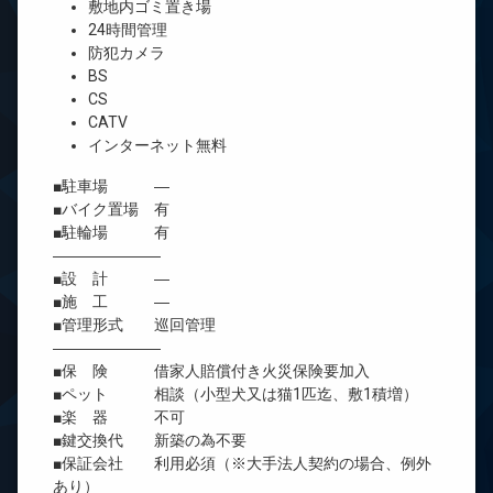
敷地内ゴミ置き場
24時間管理
防犯カメラ
BS
CS
CATV
インターネット無料
■駐車場 ―
■バイク置場 有
■駐輪場 有
―――――――
■設 計 ―
■施 工 ―
■管理形式 巡回管理
―――――――
■保 険 借家人賠償付き火災保険要加入
■ペット 相談（小型犬又は猫1匹迄、敷1積増）
■楽 器 不可
■鍵交換代 新築の為不要
■保証会社 利用必須（※大手法人契約の場合、例外
あり）