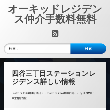
コ
オーキッドレジデン
ン
テ
ス仲介手数料無料
ン
ツ
へ
RSS
ス
キ
ッ
検索:
プ
四谷三丁目ステーションレ
ジデンス詳しい情報
Posted on
2024年3月16日
Updated on
2024年3月17日
by
SEZIMO
カテゴリー:
東京都新宿区