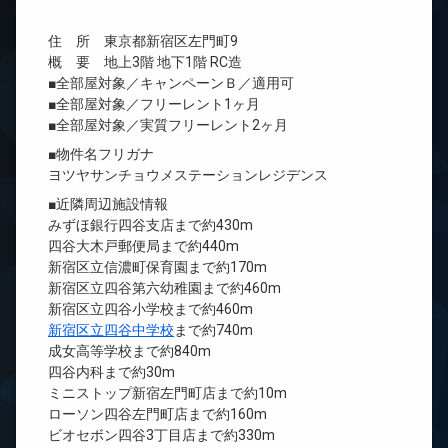
住 所 東京都新宿区左門町9
概 要 地上3階 地下1階 RC造
■全部屋対象／キャンペーンＢ／適用可
■全部屋対象／フリーレント1ヶ月
■全部屋対象／実質フリーレント2ヶ月
■物件名フリガナ
ヨツヤサンチョウメステーションレジデンス
■近隣周辺施設情報
みずほ銀行四谷支店まで約430m
四谷大木戸郵便局まで約440m
新宿区立信濃町保育園まで約170m
新宿区立四谷第六幼稚園まで約460m
新宿区立四谷小学校まで約460m
新宿区立四谷中学校
まで約740m
成女高等学校まで約840m
四谷内科まで約30m
ミニストップ新宿左門町店まで約10m
ローソン四谷左門町店まで約160m
ビオセボン四谷3丁目店まで約330m