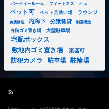
フィットネス
パーティールーム
プール
ペット可
ラウンジ
ペット足洗い場
内廊下
分譲賃貸
免震構造
制震構造
大型駐車場
各階ゴミ置き場
宅配ボックス
敷地内ゴミ置き場
楽器可
防犯カメラ
駐輪場
駐車場
RSS
© オーキッドレジデンス仲介手数料無料. All rights reserved.