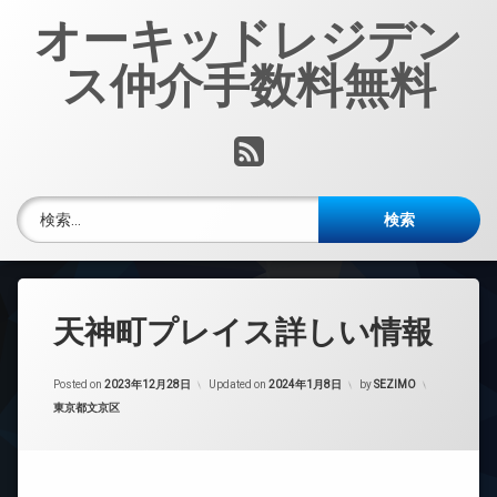
コ
オーキッドレジデン
ン
テ
ス仲介手数料無料
ン
ツ
へ
RSS
ス
キ
ッ
検索:
プ
天神町プレイス詳しい情報
Posted on
2023年12月28日
Updated on
2024年1月8日
by
SEZIMO
カテゴリー:
東京都文京区