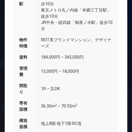
駅
歩10分
東京メトロ丸ノ内線「本郷三丁目駅」
徒歩10分
JR中央・総武線「御茶ノ水駅」徒歩10
分
物件
REIT系ブランドマンション、デザイナ
特徴
ーズ
賃料
184,000円 – 345,000円
管理
15,000円 – 18,000円
費
間取
1R – 2LDK
り
専有
2
2
36.30m
– 70.92m
面積
構造
地上8階 地下1階 RC造
規模