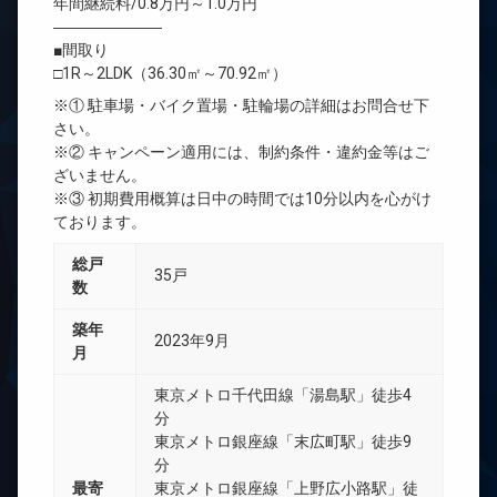
年間継続料/0.8万円～1.0万円
―――――――
■間取り
□1R～2LDK（36.30㎡～70.92㎡）
※① 駐車場・バイク置場・駐輪場の詳細はお問合せ下
さい。
※② キャンペーン適用には、制約条件・違約金等はご
ざいません。
※③ 初期費用概算は日中の時間では10分以内を心がけ
ております。
総戸
35戸
数
築年
2023年9月
月
東京メトロ千代田線「湯島駅」徒歩4
分
東京メトロ銀座線「末広町駅」徒歩9
分
最寄
東京メトロ銀座線「上野広小路駅」徒