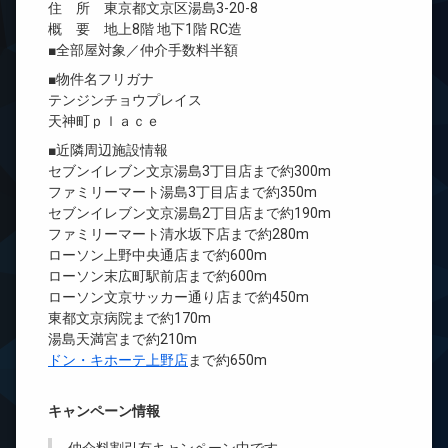
住 所 東京都文京区湯島3-20-8
概 要 地上8階 地下1階 RC造
■全部屋対象／仲介手数料半額
■物件名フリガナ
テンジンチョウプレイス
天神町ｐｌａｃｅ
■近隣周辺施設情報
セブンイレブン文京湯島3丁目店まで約300m
ファミリーマート湯島3丁目店まで約350m
セブンイレブン文京湯島2丁目店まで約190m
ファミリーマート清水坂下店まで約280m
ローソン上野中央通店まで約600m
ローソン末広町駅前店まで約600m
ローソン文京サッカー通り店まで約450m
東都文京病院まで約170m
湯島天満宮まで約210m
ドン・キホーテ上野店
まで約650m
キャンペーン情報