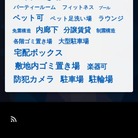
フィットネス
パーティールーム
プール
ペット可
ラウンジ
ペット足洗い場
内廊下
分譲賃貸
免震構造
制震構造
大型駐車場
各階ゴミ置き場
宅配ボックス
敷地内ゴミ置き場
楽器可
防犯カメラ
駐輪場
駐車場
RSS