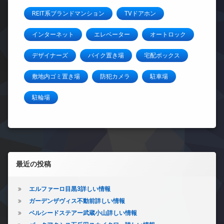
REIT系ブランドマンション
TVドアホン
インターネット
エレベーター
オートロック
デザイナーズ
バイク置き場
宅配ボックス
敷地内ゴミ置き場
防犯カメラ
駐車場
駐輪場
左サイドバー
最近の投稿
エルファーロ目黒3詳しい情報
ガーデンザヴィス不動前詳しい情報
ベルシードステアー武蔵小山詳しい情報