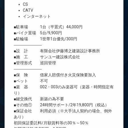
CS
CATV
インターネット
■駐車場 1台（平置式）44,000円
■バイク置場 5台/9,900円
■駐輪場 1世帯1台優先/300円
―――――――
■設 計 有限会社伊藤博之建築設計事務所
■施 工 サンユー建設株式会社
■管理形式 巡回管理
―――――――
■保 険 借家人賠償付き火災保険要加入
■ペット 不可
■楽 器 002・003のみ楽器可（楽器・時間指定有
り）
■鍵交換代 新築の為不要
■その他① 24時間サポート/2年19,800円（税込）
■保証会社 利用必須（※大手法人契約の場合、例外
あり）
初回保証委託料/月額賃料等の30％～50％