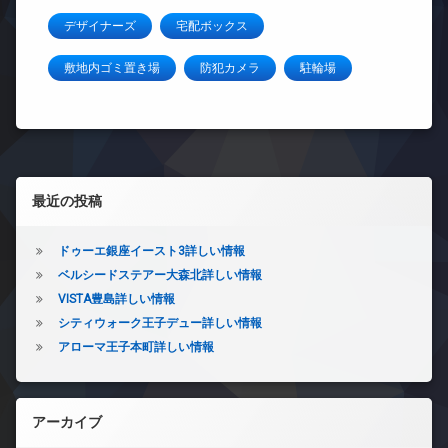
デザイナーズ
宅配ボックス
敷地内ゴミ置き場
防犯カメラ
駐輪場
左サイドバー
最近の投稿
ドゥーエ銀座イースト3詳しい情報
ベルシードステアー大森北詳しい情報
VISTA豊島詳しい情報
シティウォーク王子デュー詳しい情報
アローマ王子本町詳しい情報
アーカイブ