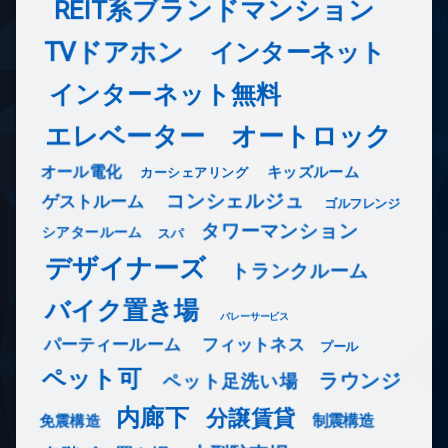
REIT系ブランドマンション
TVドアホン
インターネット
インターネット無料
エレベーター
オートロック
オール電化
キッズルーム
カーシェアリング
コンシェルジュ
ゲストルーム
ゴルフレンジ
タワーマンション
シアタールーム
スパ
デザイナーズ
トランクルーム
バイク置き場
バレーサービス
フィットネス
パーティールーム
プール
ペット可
ラウンジ
ペット足洗い場
内廊下
分譲賃貸
免震構造
制震構造