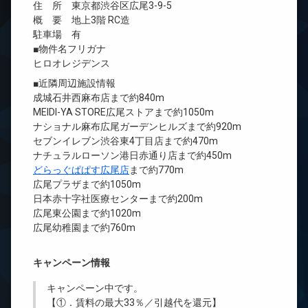
住 所 東京都渋谷区広尾3-9-5
概 要 地上3階 RC造
駐車場 有
■物件名フリガナ
ヒロオレジデンス
■近隣周辺施設情報
成城石井西麻布店まで約840m
MEIDI-YA STORE広尾ストアまで約1050m
ナショナル麻布広尾ガーデンヒルズまで約920m
セブンイレブン渋谷東4丁目店まで約470m
ナチュラルローソン港日赤通り店まで約450m
どらっぐぱぱす広尾店
まで約770m
広尾プラザまで約1050m
日本赤十字社医療センターまで約200m
広尾東公園まで約1020m
広尾幼稚園まで約760m
キャンペーン情報
キャンペーン中です。
【①．賃料の最大33％／引越代を還元】