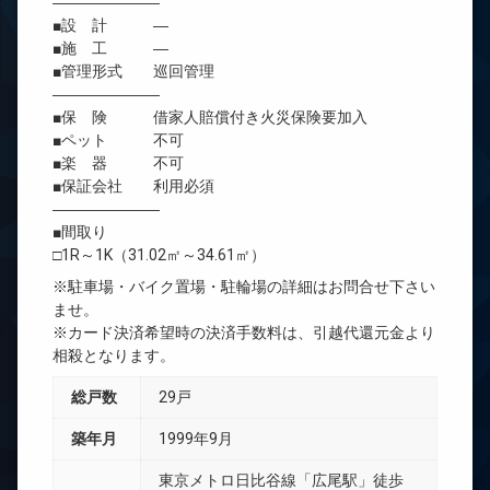
―――――――
■設 計 ―
■施 工 ―
■管理形式 巡回管理
―――――――
■保 険 借家人賠償付き火災保険要加入
■ペット 不可
■楽 器 不可
■保証会社 利用必須
―――――――
■間取り
□1R～1K（31.02㎡～34.61㎡）
※駐車場・バイク置場・駐輪場の詳細はお問合せ下さい
ませ。
※カード決済希望時の決済手数料は、引越代還元金より
相殺となります。
総戸数
29戸
築年月
1999年9月
東京メトロ日比谷線「広尾駅」徒歩