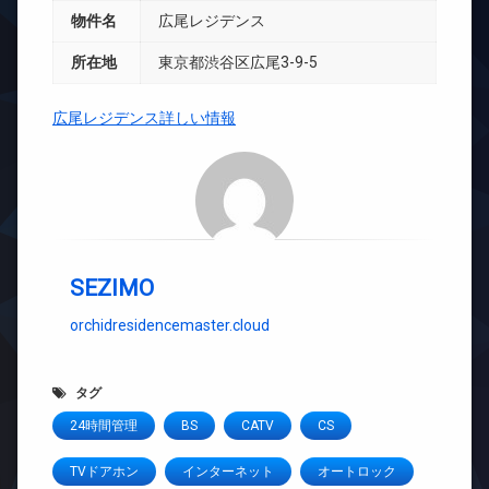
物件名
広尾レジデンス
所在地
東京都渋谷区広尾3-9-5
広尾レジデンス詳しい情報
SEZIMO
orchidresidencemaster.cloud
タグ
24時間管理
BS
CATV
CS
TVドアホン
インターネット
オートロック