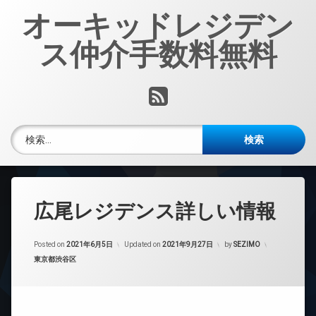
コ
オーキッドレジデン
ン
テ
ス仲介手数料無料
ン
ツ
へ
RSS
ス
キ
ッ
検索:
プ
広尾レジデンス詳しい情報
Posted on
2021年6月5日
Updated on
2021年9月27日
by
SEZIMO
カテゴリー:
東京都渋谷区