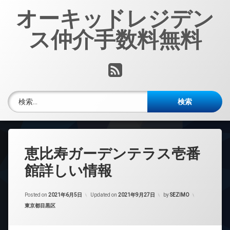
コ
オーキッドレジデン
ン
テ
ス仲介手数料無料
ン
ツ
へ
RSS
ス
キ
ッ
検索:
プ
恵比寿ガーデンテラス壱番
館詳しい情報
Posted on
2021年6月5日
Updated on
2021年9月27日
by
SEZIMO
カテゴリー:
東京都目黒区