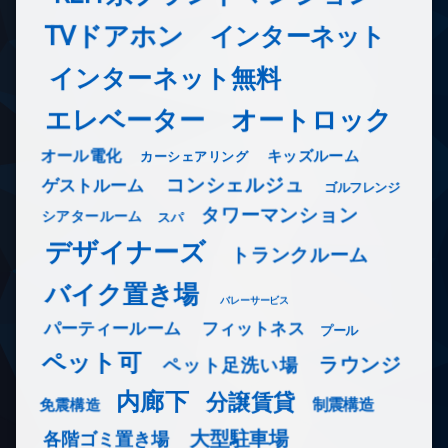
TVドアホン
インターネット
インターネット無料
エレベーター
オートロック
オール電化
キッズルーム
カーシェアリング
コンシェルジュ
ゲストルーム
ゴルフレンジ
タワーマンション
シアタールーム
スパ
デザイナーズ
トランクルーム
バイク置き場
バレーサービス
フィットネス
パーティールーム
プール
ペット可
ラウンジ
ペット足洗い場
内廊下
分譲賃貸
免震構造
制震構造
大型駐車場
各階ゴミ置き場