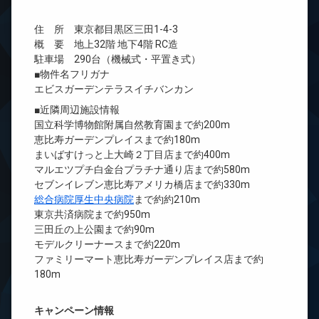
住 所 東京都目黒区三田1-4-3
概 要 地上32階 地下4階 RC造
駐車場 290台（機械式・平置き式）
■物件名フリガナ
エビスガーデンテラスイチバンカン
■近隣周辺施設情報
国立科学博物館附属自然教育園まで約200m
恵比寿ガーデンプレイスまで約180m
まいばすけっと上大崎２丁目店まで約400m
マルエツプチ白金台プラチナ通り店まで約580m
セブンイレブン恵比寿アメリカ橋店まで約330m
総合病院厚生中央病院
まで約約210m
東京共済病院まで約950m
三田丘の上公園まで約90m
モデルクリーナースまで約220m
ファミリーマート恵比寿ガーデンプレイス店まで約
180m
キャンペーン情報