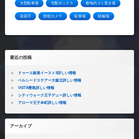
大型駐車場
宅配ボックス
敷地内ゴミ置き場
楽器可
防犯カメラ
駐車場
駐輪場
左サイドバー
最近の投稿
ドゥーエ銀座イースト3詳しい情報
ベルシードステアー大森北詳しい情報
VISTA豊島詳しい情報
シティウォーク王子デュー詳しい情報
アローマ王子本町詳しい情報
アーカイブ