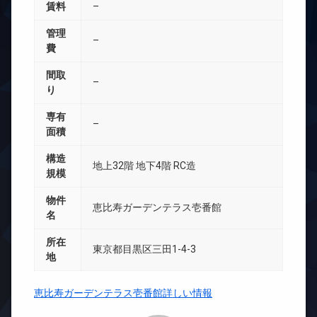
賃料
–
管理
–
費
間取
–
り
専有
–
面積
構造
地上32階 地下4階 RC造
規模
物件
恵比寿ガーデンテラス壱番館
名
所在
東京都目黒区三田1-4-3
地
恵比寿ガーデンテラス壱番館詳しい情報