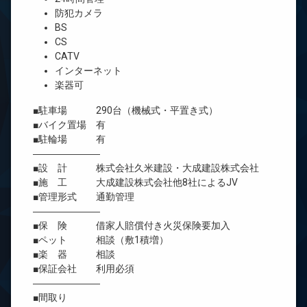
防犯カメラ
BS
CS
CATV
インターネット
楽器可
■駐車場 290台（機械式・平置き式）
■バイク置場 有
■駐輪場 有
―――――――
■設 計 株式会社久米建設・大成建設株式会社
■施 工 大成建設株式会社他8社によるJV
■管理形式 通勤管理
―――――――
■保 険 借家人賠償付き火災保険要加入
■ペット 相談（敷1積増）
■楽 器 相談
■保証会社 利用必須
―――――――
■間取り