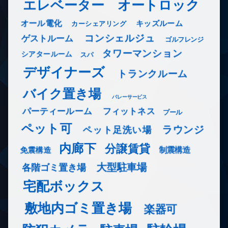
エレベーター
オートロック
オール電化
キッズルーム
カーシェアリング
コンシェルジュ
ゲストルーム
ゴルフレンジ
タワーマンション
シアタールーム
スパ
デザイナーズ
トランクルーム
バイク置き場
バレーサービス
フィットネス
パーティールーム
プール
ペット可
ラウンジ
ペット足洗い場
内廊下
分譲賃貸
免震構造
制震構造
大型駐車場
各階ゴミ置き場
宅配ボックス
敷地内ゴミ置き場
楽器可