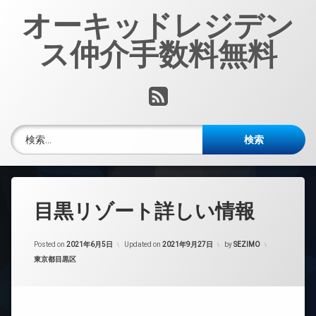
コ
オーキッドレジデン
ン
テ
ス仲介手数料無料
ン
ツ
へ
RSS
ス
キ
ッ
検索:
プ
目黒リゾート詳しい情報
Posted on
2021年6月5日
Updated on
2021年9月27日
by
SEZIMO
カテゴリー:
東京都目黒区