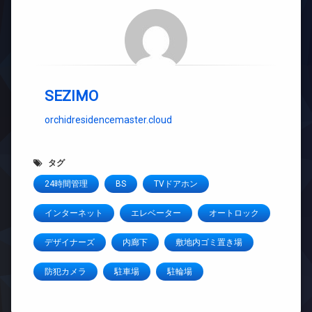
SEZIMO
orchidresidencemaster.cloud
タグ
24時間管理
BS
TVドアホン
インターネット
エレベーター
オートロック
デザイナーズ
内廊下
敷地内ゴミ置き場
防犯カメラ
駐車場
駐輪場