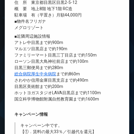
住 所 東京都目黒区目黒2-5-12
概 要 地上8階 地下1階 RC造
駐車場 有（平置き）月額44,000円
■物件名フリガナ
メグロリゾート
■近隣周辺施設情報
アトレ中目黒まで約900m
マルエツ目黒店まで約190m
ファミリーマート目黒三丁目店まで約150m
ローソン目黒大鳥神社前店まで約100m
目黒三郵便局まで約280m
総合病院厚生中央病院
まで約860m
さわやか信用金庫目黒支店まで約490m
目黒区美術館まで約200m
ホットヨガスタジオLAVA目黒店まで約1100m
国立科学博物館附属自然教育園まで約1600m
キャンペーン情報
キャンペーン中です。
【①．賃料の最大33％／引越代を還元】