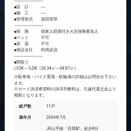
―――――――
■設 計 ―
■施 工 ―
■管理形式 巡回管理
―――――――
■保 険 借家人賠償付き火災保険要加入
■ペット 不可
■楽 器 不可
■保証会社 利用必須
―――――――
■間取り
□1DK～1LDK（26.34㎡～68.87㎡）
※駐車場・バイク置場・駐輪場の詳細はお問合せ下さい
ませ。
※カード決済希望時の決済手数料は、引越代還元金より
相殺となります。
総戸数
11戸
築年月
2004年7月
JR山手線「目黒駅」徒歩8分