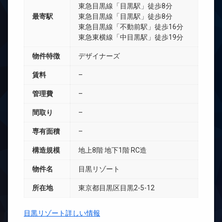
東急目黒線「目黒駅」徒歩8分
最寄駅
東急目黒線「目黒駅」徒歩8分
東急目黒線「不動前駅」徒歩16分
東急東横線「中目黒駅」徒歩19分
物件特徴
デザイナーズ
賃料
–
管理費
–
間取り
–
専有面積
–
構造規模
地上8階 地下1階 RC造
物件名
目黒リゾート
所在地
東京都目黒区目黒2-5-12
目黒リゾート詳しい情報