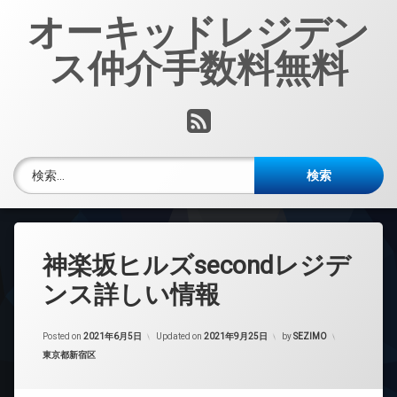
コ
オーキッドレジデン
ン
テ
ス仲介手数料無料
ン
ツ
へ
RSS
ス
キ
ッ
検索:
プ
神楽坂ヒルズsecondレジデ
ンス詳しい情報
Posted on
2021年6月5日
Updated on
2021年9月25日
by
SEZIMO
カテゴリー:
東京都新宿区