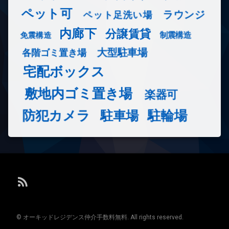
ペット可
ラウンジ
ペット足洗い場
内廊下
分譲賃貸
免震構造
制震構造
大型駐車場
各階ゴミ置き場
宅配ボックス
敷地内ゴミ置き場
楽器可
防犯カメラ
駐輪場
駐車場
RSS
© オーキッドレジデンス仲介手数料無料. All rights reserved.