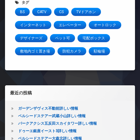
タグ
BS
CATV
CS
TVドアホン
インターネット
エレベーター
オートロック
デザイナーズ
ペット可
宅配ボックス
敷地内ゴミ置き場
防犯カメラ
駐輪場
左サイドバー
最近の投稿
ガーデンザヴィス不動前詳しい情報
ベルシードステアー武蔵小山詳しい情報
パークアクシス五反田スカイタワー詳しい情報
ドゥーエ銀座イースト3詳しい情報
ベルシードステアー大森北詳しい情報