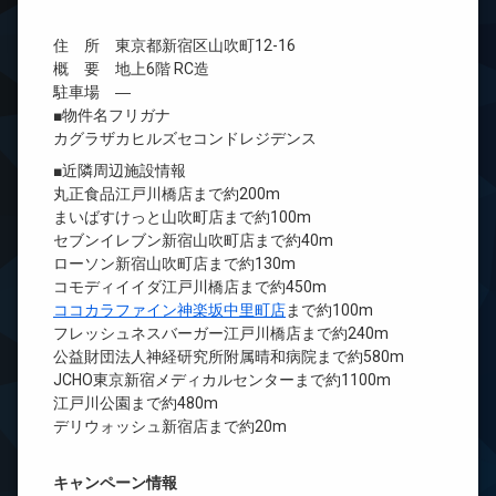
住 所 東京都新宿区山吹町12-16
概 要 地上6階 RC造
駐車場 ―
■物件名フリガナ
カグラザカヒルズセコンドレジデンス
■近隣周辺施設情報
丸正食品江戸川橋店まで約200m
まいばすけっと山吹町店まで約100m
セブンイレブン新宿山吹町店まで約40m
ローソン新宿山吹町店まで約130m
コモディイイダ江戸川橋店まで約450m
ココカラファイン神楽坂中里町店
まで約100m
フレッシュネスバーガー江戸川橋店まで約240m
公益財団法人神経研究所附属晴和病院まで約580m
JCHO東京新宿メディカルセンターまで約1100m
江戸川公園まで約480m
デリウォッシュ新宿店まで約20m
キャンペーン情報