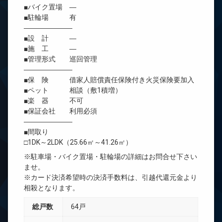
■バイク置場 ―
■駐輪場 有
―――――――
■設 計 ―
■施 工 ―
■管理形式 巡回管理
―――――――
■保 険 借家人賠償責任保険付き火災保険要加入
■ペット 相談（敷1積増）
■楽 器 不可
■保証会社 利用必須
―――――――
■間取り
□1DK～2LDK（25.66㎡～41.26㎡）
※駐車場・バイク置場・駐輪場の詳細はお問合せ下さい
ませ。
※カード決済希望時の決済手数料は、引越代還元金より
相殺となります。
総戸数
64戸