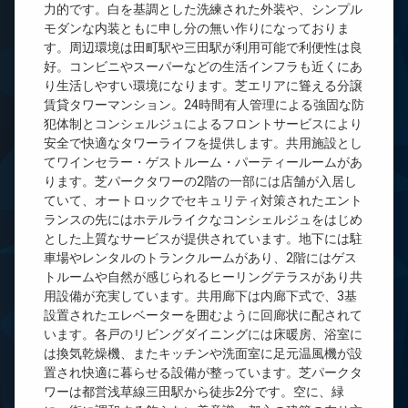
力的です。白を基調とした洗練された外装や、シンプル
モダンな内装ともに申し分の無い作りになっておりま
す。周辺環境は田町駅や三田駅が利用可能で利便性は良
好。コンビニやスーパーなどの生活インフラも近くにあ
り生活しやすい環境になります。芝エリアに聳える分譲
賃貸タワーマンション。24時間有人管理による強固な防
犯体制とコンシェルジュによるフロントサービスにより
安全で快適なタワーライフを提供します。共用施設とし
てワインセラー・ゲストルーム・パーティールームがあ
ります。芝パークタワーの2階の一部には店舗が入居し
ていて、オートロックでセキュリティ対策されたエント
ランスの先にはホテルライクなコンシェルジュをはじめ
とした上質なサービスが提供されています。地下には駐
車場やレンタルのトランクルームがあり、2階にはゲス
トルームや自然が感じられるヒーリングテラスがあり共
用設備が充実しています。共用廊下は内廊下式で、3基
設置されたエレベーターを囲むように回廊状に配されて
います。各戸のリビングダイニングには床暖房、浴室に
は換気乾燥機、またキッチンや洗面室に足元温風機が設
置され快適に暮らせる設備が整っています。芝パークタ
ワーは都営浅草線三田駅から徒歩2分です。空に、緑