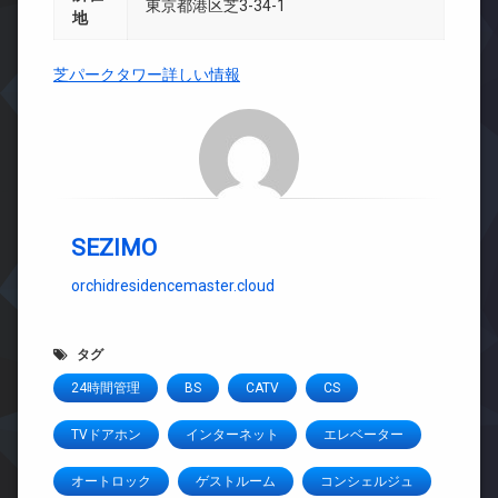
東京都港区芝3-34-1
地
芝パークタワー詳しい情報
SEZIMO
orchidresidencemaster.cloud
タグ
24時間管理
BS
CATV
CS
TVドアホン
インターネット
エレベーター
オートロック
ゲストルーム
コンシェルジュ