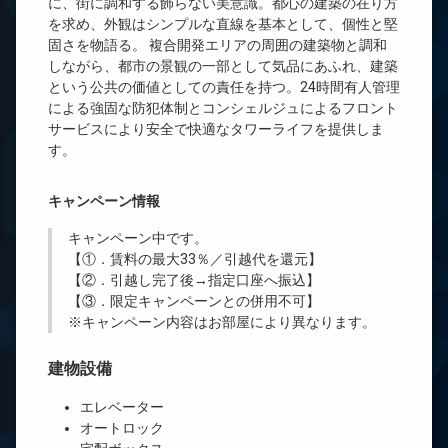
に、街に調和する飾らない美意識。都心の建築の在り方
を求め、外観はシンプルな直線を基本として、個性と堅
固さを物語る。 複合開発エリアの周囲の建築物と調和
しながら、都市の景観の一部として気品にあふれ、建築
という公共の価値としての責任を持つ。24時間有人管理
による強固な防犯体制とコンシェルジュによるフロント
サービスにより安全で快適なタワーライフを提供しま
す。
キャンペーン情報
キャンペーン中です。
【①．賃料の最大33％／引越代を還元】
【②．引越し完了後→指定口座へ振込】
【③．限定キャンペーンとの併用不可】
※キャンペーン内容はお部屋により異なります。
建物設備
エレベーター
オートロック