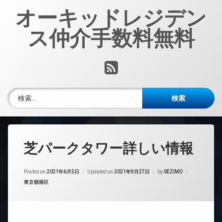
コ
オーキッドレジデン
ン
テ
ス仲介手数料無料
ン
ツ
へ
RSS
ス
キ
ッ
検索:
プ
芝パークタワー詳しい情報
Posted on
2021年6月5日
Updated on
2021年9月27日
by
SEZIMO
カテゴリー:
東京都港区