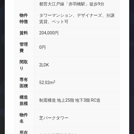
都営大江戸線「赤羽橋駅」徒歩9分
物件
タワーマンション、デザイナーズ、分譲
特徴
賃貸、ペット可
賃料
204,000円
管理
0円
費
間取
2LDK
り
専有
2
52.02m
面積
構造
制震構造 地上25階 地下3階 RC造
規模
物件
芝パークタワー
名
所在