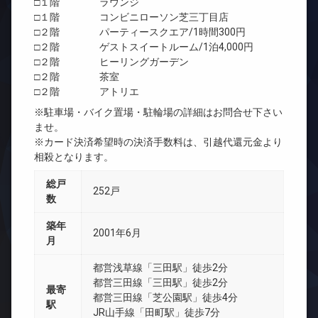
□１階 ラウンジ
□１階 コンビニローソン芝三丁目店
□２階 パーティースクエア/1時間300円
□２階 ゲストスイートルーム/1泊4,000円
□２階 ヒーリングガーデン
□２階 茶室
□２階 アトリエ
※駐車場・バイク置場・駐輪場の詳細はお問合せ下さい
ませ。
※カード決済希望時の決済手数料は、引越代還元金より
相殺となります。
総戸
252戸
数
築年
2001年6月
月
都営浅草線「三田駅」徒歩2分
都営三田線「三田駅」徒歩2分
最寄
都営三田線「芝公園駅」徒歩4分
駅
JR山手線「田町駅」徒歩7分