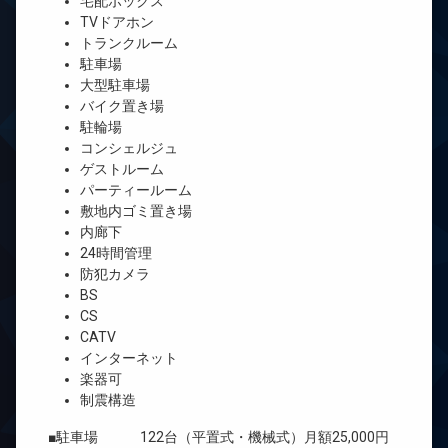
宅配ボックス
TVドアホン
トランクルーム
駐車場
大型駐車場
バイク置き場
駐輪場
コンシェルジュ
ゲストルーム
パーティールーム
敷地内ゴミ置き場
内廊下
24時間管理
防犯カメラ
BS
CS
CATV
インターネット
楽器可
制震構造
■駐車場 122台（平置式・機械式）月額25,000円