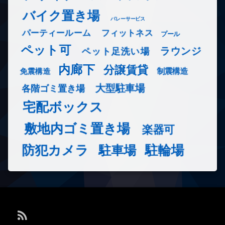
バイク置き場
バレーサービス
フィットネス
パーティールーム
プール
ペット可
ラウンジ
ペット足洗い場
内廊下
分譲賃貸
免震構造
制震構造
大型駐車場
各階ゴミ置き場
宅配ボックス
敷地内ゴミ置き場
楽器可
防犯カメラ
駐輪場
駐車場
RSS