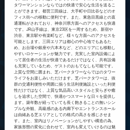
タワーマンションならではの快適で安心な生活を送るこ
とができます。都営三田線は、大手町や日比谷などのオ
フィス街への移動に便利です。また、東急目黒線との直
通運転がされており、神奈川県方面へのアクセスも快適
です。JR山手線は、東京23区を一周するため、新宿や
渋谷、東京駅や有楽町など、様々な方面へのアクセスを
可能とします。三田エリアは都心の中心地でもあるた
め、お台場や銀座や六本木など、どのエリアにも移動し
やすいロケーションが魅力です。充実した室内設備によ
って居住者の生活が快適であるだけではなく、共有設備
も充実しているため、ゲストのおもてなしも可能です。
上質な空間に囲まれ、芝パークタワーならではのタワー
ライフをお楽しみいただけます。芝パークタワーは、抜
群の交通利便性や周囲に揃う生活利便施設といった利便
性だけではなく、上質な気品高いスタイルと安らぎや癒
しを追求した空間で、快適かつスマートな日々を提供し
ます。築年数が経っていても長く飽きることの無いシン
プルな外観、高級感のある内廊下やエントランスホール
は由緒ある芝エリアとしての格式の高さを感じさせま
す。また、室内はリノベーションがしやすい構造の為、
家族形態の変化に合わせて、室内も変えていけるのは魅