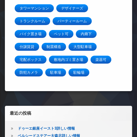
タワーマンション
デザイナーズ
トランクルーム
パーティールーム
バイク置き場
ペット可
内廊下
分譲賃貸
制震構造
大型駐車場
宅配ボックス
敷地内ゴミ置き場
楽器可
防犯カメラ
駐車場
駐輪場
左サイドバー
最近の投稿
ドゥーエ銀座イースト3詳しい情報
ベルシードステアー大森北詳しい情報