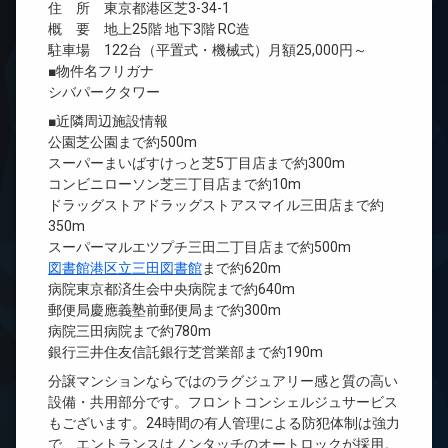
住 所 東京都港区芝3-34-1
概 要 地上25階 地下3階 RC造
駐車場 122台（平置式・機械式）月額25,000円～
■物件名フリガナ
シバパークタワー
■近隣周辺施設情報
公園芝公園まで約500m
スーパーまいばすけっと芝5丁目店まで約300m
コンビニローソン芝三丁目店まで約10m
ドラッグストアドラッグストアスマイル三田店まで約
350m
スーパーマルエツプチ三田二丁目店まで約500m
図書館港区立三田図書館
まで約620m
病院東京都済生会中央病院まで約640m
郵便局慶應義塾前郵便局まで約300m
病院三田病院まで約780m
銀行三井住友信託銀行芝営業部まで約190m
分譲マンションならではのラグジュアリー感と質の高い
設備・共用部分です。フロントコンシェルジュサービス
もございます。24時間の有人管理による防犯体制は強力
で、エントランスはノンタッチのオートロックが採用。