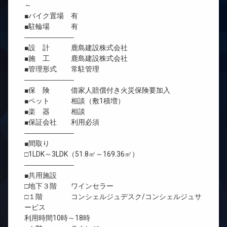
～
■バイク置場 有
■駐輪場 有
―――――――
■設 計 鹿島建設株式会社
■施 工 鹿島建設株式会社
■管理形式 常駐管理
―――――――
■保 険 借家人賠償付き火災保険要加入
■ペット 相談（敷1積増）
■楽 器 相談
■保証会社 利用必須
―――――――
■間取り
□1LDK～3LDK（51.8㎡～169.36㎡）
―――――――
■共用施設
□地下３階 ワインセラー
□１階 コンシェルジュデスク/コンシェルジュサ
ービス
利用時間10時～18時