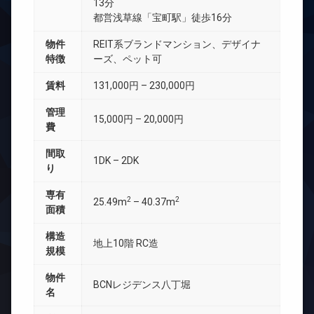
13分
都営浅草線「宝町駅」徒歩16分
物件
REIT系ブランドマンション、デザイナ
特徴
ーズ、ペット可
賃料
131,000円 – 230,000円
管理
15,000円 – 20,000円
費
間取
1DK – 2DK
り
専有
2
2
25.49m
– 40.37m
面積
構造
地上10階 RC造
規模
物件
BCNレジデンス八丁堀
名