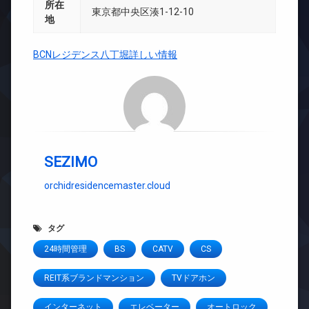
所在
東京都中央区湊1-12-10
地
BCNレジデンス八丁堀詳しい情報
SEZIMO
orchidresidencemaster.cloud
タグ
24時間管理
BS
CATV
CS
REIT系ブランドマンション
TVドアホン
インターネット
エレベーター
オートロック