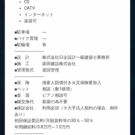
CS
CATV
インターネット
楽器可
■駐車場 ―
■バイク置場 ―
■駐輪場 有
―――――――
■設 計 株式会社日企設計一級建築士事務所
■施 工 坂田建設株式会社
■管理形式 巡回管理
―――――――
■保 険 借家人賠償付き火災保険要加入
■ペット 相談（敷1積増）
■楽 器 ピアノ相談可
■鍵交換代 新築の為不要
■保証会社 利用必須（※大手法人契約の場合、例外
あり）
初回保証委託料/月額賃料等の30％～50％
年間継続料/0.8万円～1.0万円
―――――――