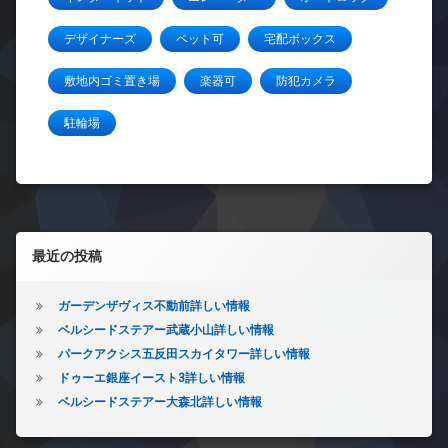
デザイナーズ
ペット可
宅配ボックス
敷地内ゴミ置き場
楽器可
防犯カメラ
駐輪場
左サイドバー
最近の投稿
ガーデンザヴィス不動前詳しい情報
ベルシードステアー武蔵小山詳しい情報
パークアクシス五反田スカイタワー詳しい情報
ドゥーエ銀座イースト3詳しい情報
ベルシードステアー大森北詳しい情報