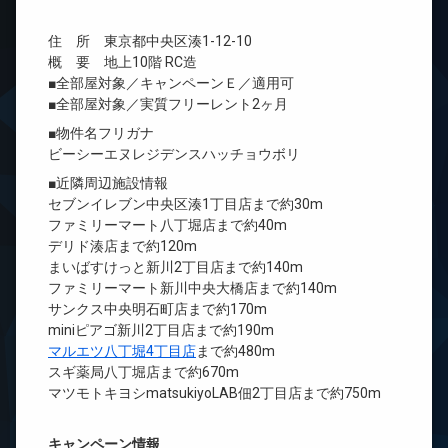
住 所 東京都中央区湊1-12-10
概 要 地上10階 RC造
■全部屋対象／キャンペーンＥ／適用可
■全部屋対象／実質フリーレント2ヶ月
■物件名フリガナ
ビーシーエヌレジデンスハッチョウボリ
■近隣周辺施設情報
セブンイレブン中央区湊1丁目店まで約30m
ファミリーマート八丁堀店まで約40m
デリド湊店まで約120m
まいばすけっと新川2丁目店まで約140m
ファミリーマート新川中央大橋店まで約140m
サンクス中央明石町店まで約170m
miniピアゴ新川2丁目店まで約190m
マルエツ八丁堀4丁目店
まで約480m
スギ薬局八丁堀店まで約670m
マツモトキヨシmatsukiyoLAB佃2丁目店まで約750m
キャンペーン情報