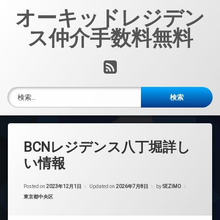
コ
オーキッドレジデン
ン
テ
ス仲介手数料無料
ン
ツ
へ
RSS
ス
キ
ッ
検索:
プ
BCNレジデンス八丁堀詳し
い情報
Posted on
2023年12月1日
Updated on
2026年7月8日
by
SEZIMO
カテゴリー:
東京都中央区