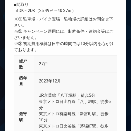
■間取り
□1DK～2DK（25.49㎡～40.37㎡）
※① 駐車場・バイク置場・駐輪場の詳細はお問合せ下
さい。
※② キャンペーン適用には、制約条件・違約金等はご
ざいません。
※③ 初期費用概算は日中の時間では10分以内を心がけ
ております。
総戸
27戸
数
築年
2023年12月
月
JR京葉線「八丁堀駅」徒歩5分
東京メトロ日比谷線「八丁堀駅」徒歩6
分
最寄
東京メトロ有楽町線「新富町駅」徒歩
駅
10分
東京メトロ日比谷線「茅場町駅」徒歩