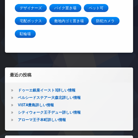
デザイナーズ
バイク置き場
ペット可
宅配ボックス
敷地内ゴミ置き場
防犯カメラ
駐輪場
左サイドバー
最近の投稿
ドゥーエ銀座イースト3詳しい情報
ベルシードステアー大森北詳しい情報
VISTA豊島詳しい情報
シティウォーク王子デュー詳しい情報
アローマ王子本町詳しい情報