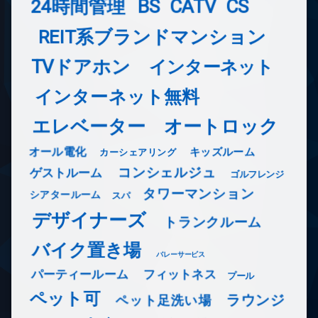
24時間管理
BS
CATV
CS
REIT系ブランドマンション
TVドアホン
インターネット
インターネット無料
エレベーター
オートロック
オール電化
キッズルーム
カーシェアリング
コンシェルジュ
ゲストルーム
ゴルフレンジ
タワーマンション
シアタールーム
スパ
デザイナーズ
トランクルーム
バイク置き場
バレーサービス
フィットネス
パーティールーム
プール
ペット可
ラウンジ
ペット足洗い場