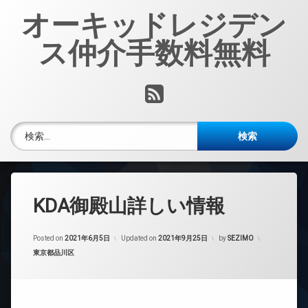
コ
オーキッドレジデン
ン
テ
ス仲介手数料無料
ン
ツ
へ
RSS
ス
キ
ッ
検索:
プ
KDA御殿山詳しい情報
Posted on
2021年6月5日
Updated on
2021年9月25日
by
SEZIMO
カテゴリー:
東京都品川区