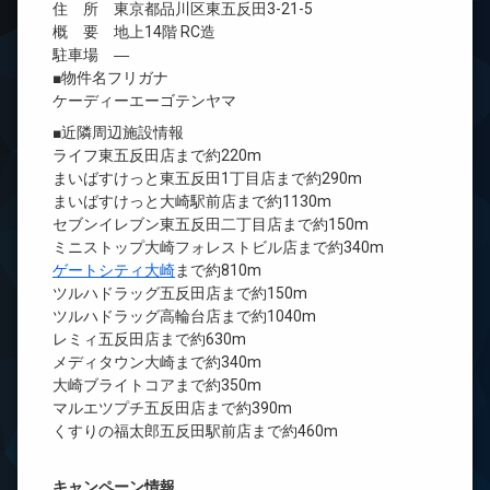
住 所 東京都品川区東五反田3-21-5
概 要 地上14階 RC造
駐車場 ―
■物件名フリガナ
ケーディーエーゴテンヤマ
■近隣周辺施設情報
ライフ東五反田店まで約220m
まいばすけっと東五反田1丁目店まで約290m
まいばすけっと大崎駅前店まで約1130m
セブンイレブン東五反田二丁目店まで約150m
ミニストップ大崎フォレストビル店まで約340m
ゲートシティ大崎
まで約810m
ツルハドラッグ五反田店まで約150m
ツルハドラッグ高輪台店まで約1040m
レミィ五反田店まで約630m
メディタウン大崎まで約340m
大崎ブライトコアまで約350m
マルエツプチ五反田店まで約390m
くすりの福太郎五反田駅前店まで約460m
キャンペーン情報