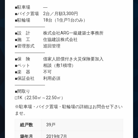
■駐車場 ―
■バイク置場 2台／月額3,300円
■駐輪場 18台（1住戸1台のみ）
―――――――
■設 計 株式会社ARG一級建築士事務所
■施 工 住協建設株式会社
■管理形式 巡回管理
―――――――
■保 険 借家人賠償付き火災保険要加入
■ペット 相談（敷1積増）
■楽 器 不可
■保証会社 利用必須
―――――――
■間取り
□1K（22.50㎡～22.50㎡）
※駐車場・バイク置場・駐輪場の詳細はお問合せ下さい
ませ。
総戸数
39戸
築年月
2019年7月