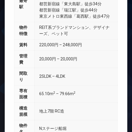
最寄
都営新宿線「東大島駅」徒歩34分
駅
都営新宿線「瑞江駅」徒歩44分
東京メトロ東西線「葛西駅」徒歩47分
物件
REIT系ブランドマンション、デザイナ
特徴
ーズ、ペット可
賃料
220,000円 – 248,000円
管理
20,000円 – 20,000円
費
間取
2SLDK – 4LDK
り
専有
2
2
65.10m
– 79.66m
面積
構造
地上7階 RC造
規模
物件
Nステージ船堀
名