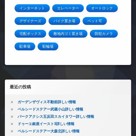
インターネット
エレベーター
オートロック
デザイナーズ
バイク置き場
ペット可
宅配ボックス
敷地内ゴミ置き場
防犯カメラ
駐車場
駐輪場
左サイドバー
最近の投稿
ガーデンザヴィス不動前詳しい情報
ベルシードステアー武蔵小山詳しい情報
パークアクシス五反田スカイタワー詳しい情報
ドゥーエ銀座イースト3詳しい情報
ベルシードステアー大森北詳しい情報