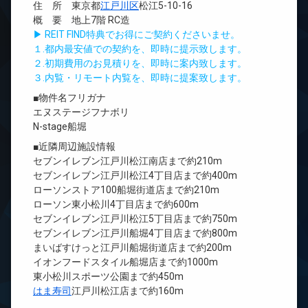
住 所 東京都
江戸川区
松江5-10-16
概 要 地上7階 RC造
▶ REIT FIND特典でお得にご契約くださいませ。
１.都内最安値での契約を、即時に提示致します。
２.初期費用のお見積りを、即時に案内致します。
３.内覧・リモート内覧を、即時に提案致します。
■物件名フリガナ
エヌステージフナボリ
N-stage船堀
■近隣周辺施設情報
セブンイレブン江戸川松江南店まで約210m
セブンイレブン江戸川松江4丁目店まで約400m
ローソンストア100船堀街道店まで約210m
ローソン東小松川4丁目店まで約600m
セブンイレブン江戸川松江5丁目店まで約750m
セブンイレブン江戸川船堀4丁目店まで約800m
まいばすけっと江戸川船堀街道店まで約200m
イオンフードスタイル船堀店まで約1000m
東小松川スポーツ公園まで約450m
はま寿司
江戸川松江店まで約160m