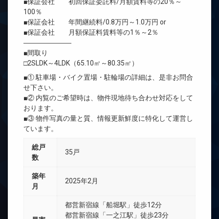
■保証会社 初回保証委託料/月額賃料等の20％～
100％
■保証会社 年間継続料/0.8万円～1.0万円 or
■保証会社 月額保証料賃料等の1％～2％
―――――――
■間取り
□2SLDK～4LDK（65.10㎡～80.35㎡）
■① 駐車場・バイク置場・駐輪場の詳細は、是非お問合
せ下さい。
■② 内覧のご希望時は、物件現地待ち合わせ対応をして
おります。
■③ 物件写真の量と質、情報更新鮮度に特化して運営し
ています。
総戸
35戸
数
築年
2025年2月
月
都営新宿線「船堀駅」徒歩12分
都営新宿線「一之江駅」徒歩23分