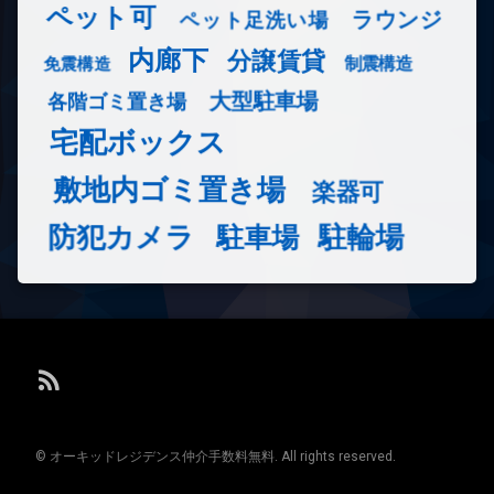
ペット可
ラウンジ
ペット足洗い場
内廊下
分譲賃貸
免震構造
制震構造
大型駐車場
各階ゴミ置き場
宅配ボックス
敷地内ゴミ置き場
楽器可
防犯カメラ
駐輪場
駐車場
RSS
© オーキッドレジデンス仲介手数料無料. All rights reserved.