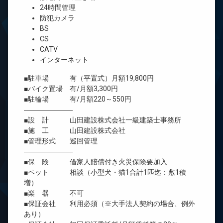
24時間管理
防犯カメラ
BS
CS
CATV
インターネット
■駐車場 有（平置式）月額19,800円
■バイク置場 有/月額3,300円
■駐輪場 有/月額220～550円
―――――――
■設 計 山田建設株式会社一級建築士事務所
■施 工 山田建設株式会社
■管理形式 巡回管理
―――――――
■保 険 借家人賠償付き火災保険要加入
■ペット 相談（小型犬・猫1合計1匹迄：敷1積
増）
■楽 器 不可
■保証会社 利用必須（※大手法人契約の場合、例外
あり）