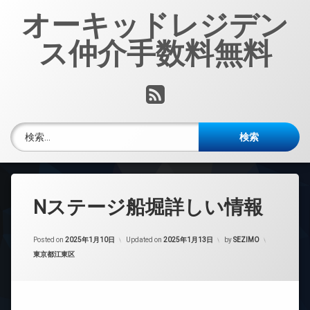
コ
オーキッドレジデン
ン
テ
ス仲介手数料無料
ン
ツ
へ
RSS
ス
キ
ッ
検索:
プ
Nステージ船堀詳しい情報
Posted on
2025年1月10日
Updated on
2025年1月13日
by
SEZIMO
カテゴリー:
東京都江東区