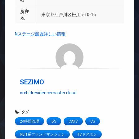
所在
東京都江戸川区松江5-10-16
地
Nステージ船堀詳しい情報
SEZIMO
orchidresidencemaster.cloud
タグ
24時間管理
BS
CATV
CS
REIT系ブランドマンション
TVドアホン