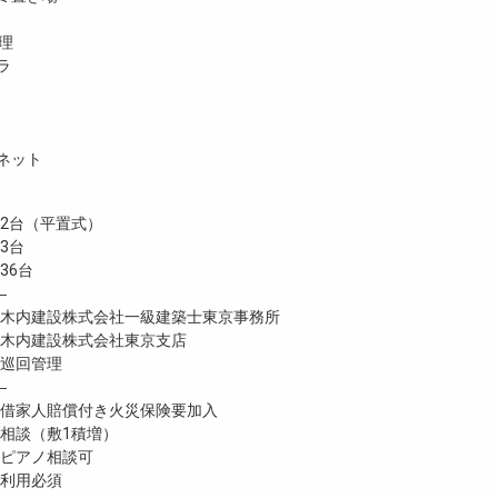
理
ラ
ネット
台（平置式）
3台
6台
―
内建設株式会社一級建築士東京事務所
内建設株式会社東京支店
巡回管理
―
家人賠償付き火災保険要加入
談（敷1積増）
ピアノ相談可
利用必須