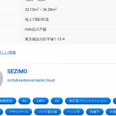
2
2
32.13m
– 36.28m
地上13階 RC造
nido品川戸越
東京都品川区平塚1-13-4
越詳しい情報
SEZIMO
orchidresidencemaster.cloud
4時間管理
BS
CATV
CS
REIT系ブランドマンション
デザイナーズ
バイク置き場
ペット可
内廊下
大型