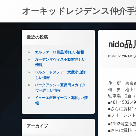
オーキッドレジデンス仲介手
コ
ン
左サイドバー
最近の投稿
テ
nid
ン
ツ
エルファーロ目黒3詳しい情報
へ
Posted on
2021年6
ガーデンザヴィス不動前詳しい
ス
情報
キ
ベルシードステアー武蔵小山詳
ッ
しい情報
プ
住 所 東京都
パークアクシス五反田スカイタ
概 要 地上13
ワー詳しい情報
駐車場 2台
ドゥーエ銀座イースト3詳しい情
■401／503
報
■さらに賃料
■フリーレン
■1102号室限
アーカイブ
■さらに賃料