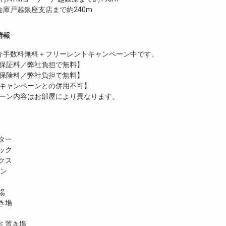
庫戸越銀座支店まで約240m
情報
介手数料無料
＋
フリーレント
キャンペーン中です。
保証料／弊社負担で無料】
保険料／弊社負担で無料】
キャンペーンとの併用不可】
ーン内容はお部屋により異なります。
ター
ック
クス
ホン
場
き場
ミ置き場