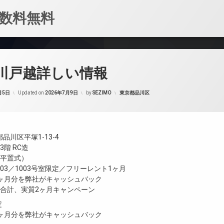
数料無料
o品川戸越詳しい情報
カテゴリー:
月5日
Updated on
2026年7月9日
by
SEZIMO
東京都品川区
品川区平塚1-13-4
階 RC造
（平置式）
／903／1003号室限定／フリーレント1ヶ月
1ヶ月分を弊社がキャッシュバック
ト合計、実質2ヶ月キャンペーン
定
1ヶ月分を弊社がキャッシュバック